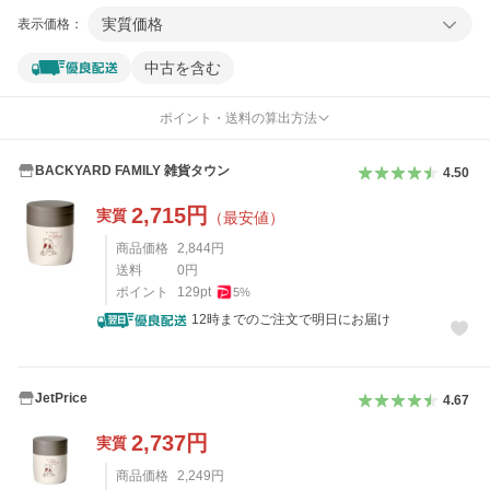
実質価格
表示価格：
中古を含む
ポイント・送料の算出方法
BACKYARD FAMILY 雑貨タウン
4.50
2,715
円
実質
（最安値）
商品価格
2,844
円
送料
0
円
ポイント
129
pt
5
%
12時までのご注文で明日にお届け
JetPrice
4.67
2,737
円
実質
商品価格
2,249
円