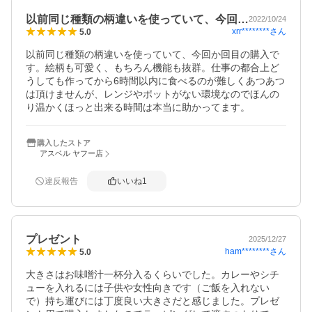
以前同じ種類の柄違いを使っていて、今回…
2022/10/24
xrr********
さん
5.0
以前同じ種類の柄違いを使っていて、今回か回目の購入で
す。絵柄も可愛く、もちろん機能も抜群。仕事の都合上ど
うしても作ってから6時間以内に食べるのが難しくあつあつ
は頂けませんが、レンジやポットがない環境なのでほんの
り温かくほっと出来る時間は本当に助かってます。
購入したストア
アスベル ヤフー店
違反報告
いいね
1
プレゼント
2025/12/27
ham********
さん
5.0
大きさはお味噌汁一杯分入るくらいでした。カレーやシチ
ューを入れるには子供や女性向きです（ご飯を入れない
で）持ち運びには丁度良い大きさだと感じました。プレゼ