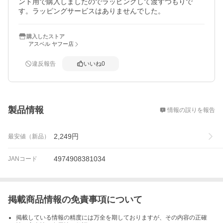
ント用で購入しましたのでラッピングして渡すつもりで
す。ラッピングサービスはありませんでした。
購入したストア
アスベル ヤフー店
違反報告
いいね
0
概要
製品情報
情報の誤りを報告
2,249
円
最安値（新品）
4974908381034
JANコード
掲載商品情報の免責事項について
掲載している情報の精度には万全を期しておりますが、その内容の正確