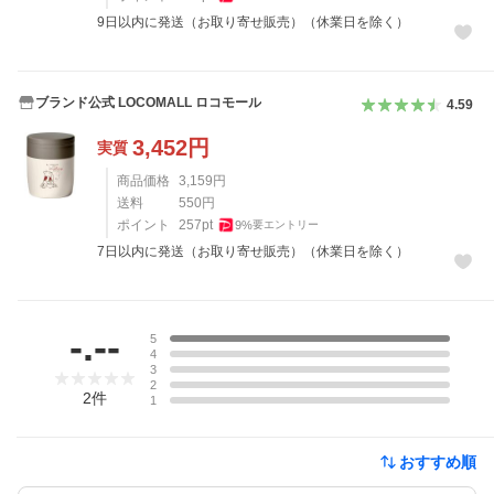
9日以内に発送（お取り寄せ販売）（休業日を除く）
ブランド公式 LOCOMALL ロコモール
4.59
3,452
円
実質
商品価格
3,159
円
送料
550
円
ポイント
257
pt
9
%
要エントリー
7日以内に発送（お取り寄せ販売）（休業日を除く）
レビュー
-.--
5
4
3
2
2
件
1
おすすめ順