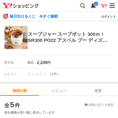
i
毎日引けるくじ 今すぐ挑戦
ログイン
スープジャー スープポット 300ｍｌ
SR300 PO22 アスベル プー ディズニ
ー Disney スープ 保温 保温弁当箱 弁
当箱 スープコンテナー スープボトル
2,249
最安値
新品：
円
（
2
件
）
レビュー
レビュー
概要
価格比較
価格比較
5
全
件
情報の誤りを報告
表示価格が安い順に表示しています