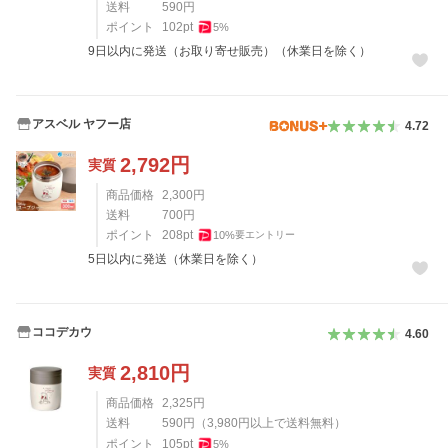
送料
590
円
ポイント
102
pt
5
%
9日以内に発送（お取り寄せ販売）（休業日を除く）
アスベル ヤフー店
4.72
2,792
円
実質
商品価格
2,300
円
送料
700
円
ポイント
208
pt
10
%
要エントリー
5日以内に発送（休業日を除く）
ココデカウ
4.60
2,810
円
実質
商品価格
2,325
円
送料
590
円
（
3,980
円以上で送料無料）
ポイント
105
pt
5
%