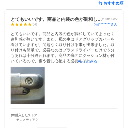
おすすめ順
とてもいいです。商品と内装の色が調和し…
2020/05/22
pwj********
さん
5.0
とてもいいです。商品と内装の色が調和していてまったく
違和感が無いです。また、私の車はドアグリップカバーを
着けていますが、問題なく取り付ける事が出来ました。取
り付けも簡単で、必要なのはプラスドライバーだけで５分
もあれば十分終われます。商品の底面にクッション材が付
いているので、傷や音に心配する必要もそれほど無いと思
もっとみる
います。スマホは、カバーが無いタイプはスッポリ入りま
す。カバー付きだとタイプによっては底まで届かず差さっ
ている感はありますが、固定されているので、走行中落ち
たりはしませんでした。助手席側の収納に困っていたので
大変満足しています。
購入したストア
テレメディア