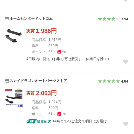
ホームセンタードットコム
3.94
1,986
円
実質
商品価格
1,515
円
送料
539
円
ポイント
68
pt
5
%
4日以内に発送（お取り寄せ販売）（休業日を除く）
スカイドラゴンオートパーツストア
4.84
2,003
円
実質
商品価格
1,374
円
送料
690
円
ポイント
61
pt
5
%
14時までのご注文で明日にお届け