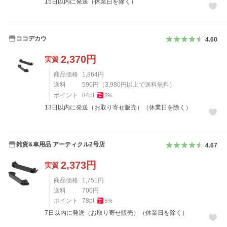
15日以内に発送（休業日を除く）
ココデカウ
4.60
2,370
円
実質
商品価格
1,864
円
送料
590
円
（
3,980
円以上で送料無料）
ポイント
84
pt
5
%
13日以内に発送（お取り寄せ販売）（休業日を除く）
雑貨&車用品 アーティクル2号店
4.67
2,373
円
実質
商品価格
1,751
円
送料
700
円
ポイント
78
pt
5
%
7日以内に発送（お取り寄せ販売）（休業日を除く）