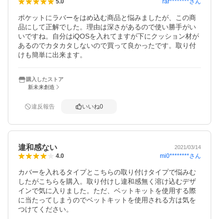
rar********
さん
5.0
ポケットにラバーをはめ込む商品と悩みましたが、この商
品にして正解でした。理由は深さがあるので使い勝手がい
いですね。自分はiQOSを入れてますが下にクッション材が
あるのでカタカタしないので買って良かったです。取り付
けも簡単に出来ます。
購入したストア
新未来創造
違反報告
いいね
0
違和感ない
2021/03/14
mi0********
さん
4.0
カバーを入れるタイプとこちらの取り付けタイプで悩みむ
したがこちらを購入。取り付けし違和感無く溶け込むデザ
インで気に入りました。ただ、ベットキットを使用する際
に当たってしまうのでベットキットを使用される方は気を
つけてください。