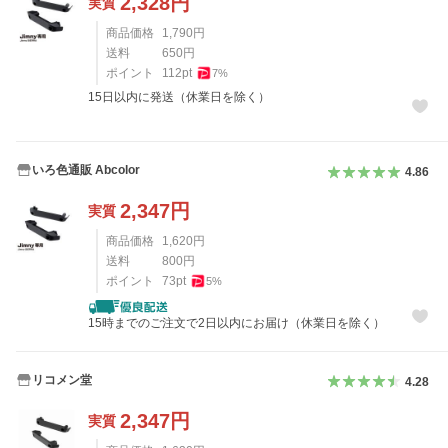
2,328
円
実質
商品価格
1,790
円
送料
650
円
ポイント
112
pt
7
%
15日以内に発送（休業日を除く）
いろ色通販 Abcolor
4.86
2,347
円
実質
商品価格
1,620
円
送料
800
円
ポイント
73
pt
5
%
15時までのご注文で2日以内にお届け（休業日を除く）
リコメン堂
4.28
2,347
円
実質