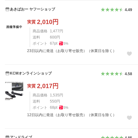
あきばおー ヤフーショップ
4.49
2,010
円
実質
商品価格
1,477
円
送料
600
円
ポイント
67
pt
5
%
23日以内に発送（お取り寄せ販売）（休業日を除く）
KCMオンラインショップ
4.58
2,017
円
実質
商品価格
1,535
円
送料
550
円
ポイント
68
pt
5
%
12日以内に発送（お取り寄せ販売）（休業日を除く）
アンドライブ
4.85