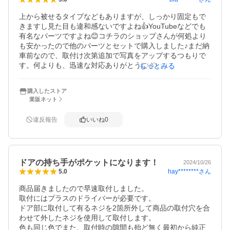
上から被せるタイプなどもありますが、しっかり固定もで
きますし見た目も違和感ないですよね👍YouTubeなどでも
有名なパーツですよね😊コチラのショップさんが何処より
も安かったので他のパーツとセットで購入しました♪まだ納
車前なので、取付け次第追加で写真をアップするつもりで
す。何よりも、迅速な対応ありがとうございました。2日で
もっとみる
届きました😆(九州)
購入したストア
業販ネット
違反報告
いいね
0
ドアの持ち手がポケットになります！
2024/10/26
hay********
さん
5.0
商品届きましたので早速取付しました。

取付にはプラスのドライバーが必要です。

ドア部に取付して有るネジを2箇所外して商品の取付穴を合
わせて外したネジを使用して取付します。

色も同じ色でまた、取付時の隙間も殆ど無く最初から純正