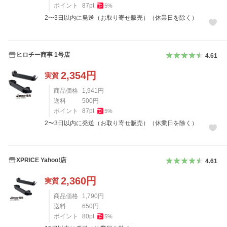
ポイント
87
pt
5
%
2〜3日以内に発送（お取り寄せ販売）（休業日を除く）
ヒロチー商事 1号店
4.61
2,354
円
実質
商品価格
1,941
円
送料
500
円
ポイント
87
pt
5
%
2〜3日以内に発送（お取り寄せ販売）（休業日を除く）
XPRICE Yahoo!店
4.61
2,360
円
実質
商品価格
1,790
円
送料
650
円
ポイント
80
pt
5
%