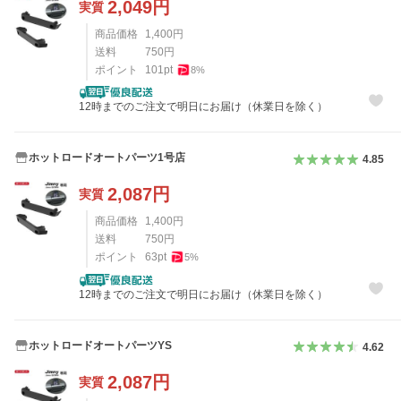
2,049
円
実質
商品価格
1,400
円
送料
750
円
ポイント
101
pt
8
%
12時までのご注文で明日にお届け（休業日を除く）
ホットロードオートパーツ1号店
4.85
2,087
円
実質
商品価格
1,400
円
送料
750
円
ポイント
63
pt
5
%
12時までのご注文で明日にお届け（休業日を除く）
ホットロードオートパーツYS
4.62
2,087
円
実質