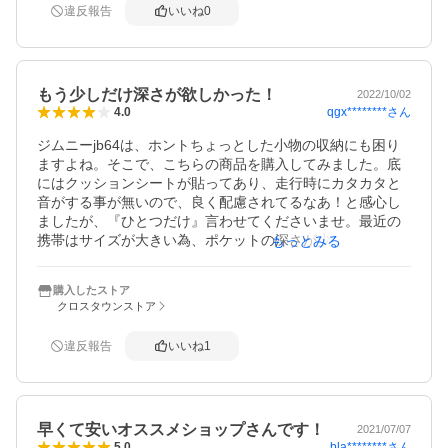
違反報告
いいね
0
もう少しだけ深さが欲しかった！
2022/10/02
qgx********
さん
4.0
ジムニーjb64は、ホントちょっとした小物の収納にも困り
ますよね。そこで、こちらの商品を購入してみました。底
にはクッションシートが貼ってあり、走行時にカタカタと
音がする事が無いので、良く配慮されてるなあ！と感心し
ましたが、『ひとつだけ』言わせてくださいませ。最近の
携帯はサイズが大きい為、ポケットの深さが少し浅いので
もっとみる
収まりが悪いんです。泣く！
購入したストア
クロスタウンストア
違反報告
いいね
1
早くて安いオススメショップさんです！
2021/07/07
bla********
さん
5.0