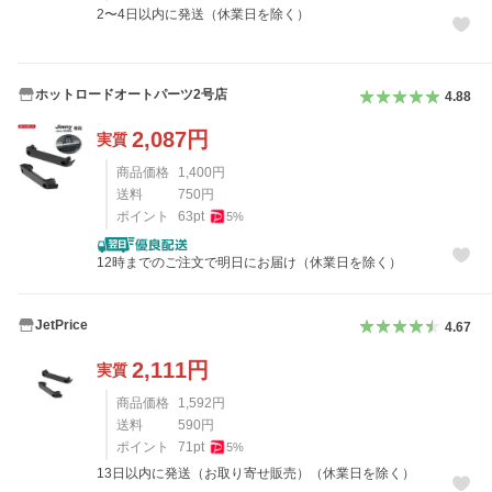
2〜4日以内に発送（休業日を除く）
ホットロードオートパーツ2号店
4.88
2,087
円
実質
商品価格
1,400
円
送料
750
円
ポイント
63
pt
5
%
12時までのご注文で明日にお届け（休業日を除く）
JetPrice
4.67
2,111
円
実質
商品価格
1,592
円
送料
590
円
ポイント
71
pt
5
%
13日以内に発送（お取り寄せ販売）（休業日を除く）