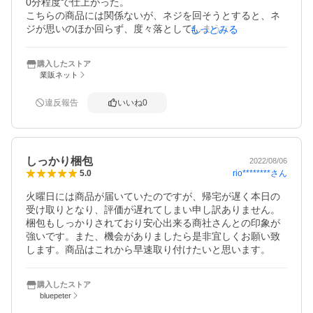
0分程度で仕上がった。

こちらの商品には関係ないが、ネジを回そうとすると、ネ
ジが思いのほか回らず、度々落としてしまうので、側溝の
もっとみる
近くでは行わないよう注意。
購入したストア
業販ネット
違反報告
いいね
0
しっかり梱包
2022/08/06
rio********
さん
5.0
火曜日には商品が届いていたのですが、帰宅が遅く本日の
受け取りとなり、評価が遅れてしまい申し訳ありません。
梱包もしっかりされており安心出来る商社さんとの印象が
強いです。また、機会がありましたら是非宜しくお願い致
します。商品はこれから早速取り付けたいと思います。
購入したストア
bluepeter