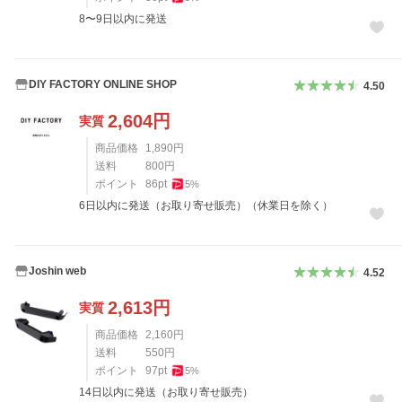
8〜9日以内に発送
DIY FACTORY ONLINE SHOP
4.50
2,604
円
実質
商品価格
1,890
円
送料
800
円
ポイント
86
pt
5
%
6日以内に発送（お取り寄せ販売）（休業日を除く）
Joshin web
4.52
2,613
円
実質
商品価格
2,160
円
送料
550
円
ポイント
97
pt
5
%
14日以内に発送（お取り寄せ販売）