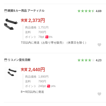
雑貨&カー用品 アーティクル
4.69
2,373
円
実質
商品価格
1,751
円
送料
700
円
ポイント
78
pt
5
%
7日以内に発送（お取り寄せ販売）（休業日を除く）
リコメン堂生活館
4.23
2,440
円
実質
商品価格
1,890
円
送料
790
円
ポイント
240
pt
14
%
8〜9日以内に発送