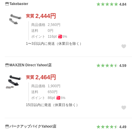
Takebaster
4.84
2,444
円
実質
商品価格
2,560
円
送料
0
円
ポイント
116
pt
5
%
1〜3日以内に発送（休業日を除く）
MAXZEN Direct Yahoo!店
4.59
2,464
円
実質
商品価格
1,900
円
送料
650
円
ポイント
86
pt
5
%
15日以内に発送（休業日を除く）
パークアップバイクYahoo!店
4.49