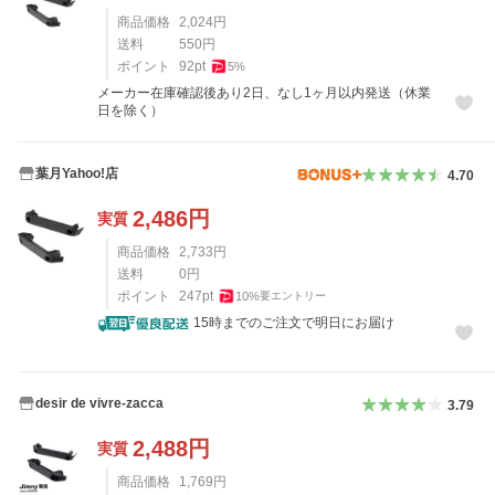
商品価格
2,024
円
送料
550
円
ポイント
92
pt
5
%
メーカー在庫確認後あり2日、なし1ヶ月以内発送（休業
日を除く）
葉月Yahoo!店
4.70
2,486
円
実質
商品価格
2,733
円
送料
0
円
ポイント
247
pt
10
%
要エントリー
15時までのご注文で明日にお届け
desir de vivre-zacca
3.79
2,488
円
実質
商品価格
1,769
円