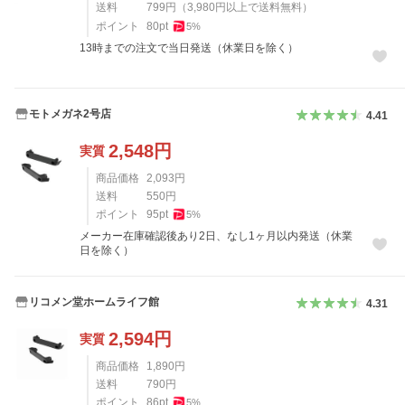
送料
799
円
（
3,980
円以上で送料無料）
ポイント
80
pt
5
%
13時までの注文で当日発送（休業日を除く）
モトメガネ2号店
4.41
2,548
円
実質
商品価格
2,093
円
送料
550
円
ポイント
95
pt
5
%
メーカー在庫確認後あり2日、なし1ヶ月以内発送（休業
日を除く）
リコメン堂ホームライフ館
4.31
2,594
円
実質
商品価格
1,890
円
送料
790
円
ポイント
86
pt
5
%