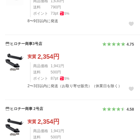
商品価格
1,630
円
送料
790
円
ポイント
73
pt
5
%
8〜9日以内に発送
ヒロチー商事3号店
4.75
2,354
円
実質
商品価格
1,941
円
送料
500
円
ポイント
87
pt
5
%
2〜3日以内に発送（お取り寄せ販売）（休業日を除く）
ヒロチー商事 2号店
4.58
2,354
円
実質
商品価格
1,941
円
送料
500
円