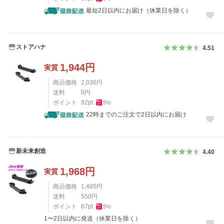
最短2日以内にお届け（休業日を除く）
ストアハナ
4.51
1,944
円
実質
商品価格
2,036
円
送料
0
円
ポイント
92
pt
5
%
22時までのご注文で2日以内にお届け
新未来創造
4.40
1,968
円
実質
商品価格
1,485
円
送料
550
円
ポイント
67
pt
5
%
1〜2日以内に発送（休業日を除く）