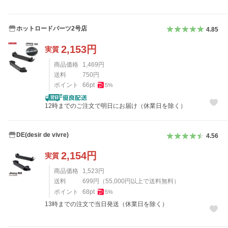
ホットロードパーツ2号店
4.85
2,153
円
実質
商品価格
1,469
円
送料
750
円
ポイント
66
pt
5
%
12時までのご注文で明日にお届け（休業日を除く）
DE(desir de vivre)
4.56
2,154
円
実質
商品価格
1,523
円
送料
699
円
（
55,000
円以上で送料無料）
ポイント
68
pt
5
%
13時までの注文で当日発送（休業日を除く）