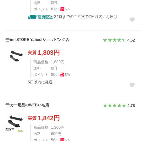
送料
0
円
ポイント
81
pt
5
%
24時までのご注文で2日以内にお届け
imi STORE Yahoo!ショッピング店
4.52
1,803
円
実質
商品価格
1,889
円
送料
0
円
ポイント
86
pt
5
%
5日以内に発送
カー用品のWEBいち店
4.78
1,842
円
実質
商品価格
1,300
円
送料
600
円
ポイント
58
pt
5
%