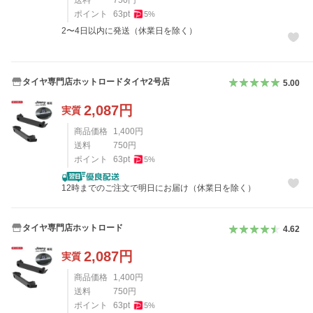
ポイント
63
pt
5
%
2〜4日以内に発送（休業日を除く）
タイヤ専門店ホットロードタイヤ2号店
5.00
2,087
円
実質
商品価格
1,400
円
送料
750
円
ポイント
63
pt
5
%
12時までのご注文で明日にお届け（休業日を除く）
タイヤ専門店ホットロード
4.62
2,087
円
実質
商品価格
1,400
円
送料
750
円
ポイント
63
pt
5
%