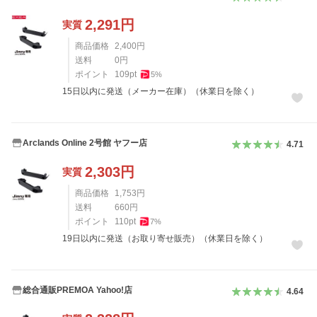
2,291
円
実質
商品価格
2,400
円
送料
0
円
ポイント
109
pt
5
%
15日以内に発送（メーカー在庫）（休業日を除く）
Arclands Online 2号館 ヤフー店
4.71
2,303
円
実質
商品価格
1,753
円
送料
660
円
ポイント
110
pt
7
%
19日以内に発送（お取り寄せ販売）（休業日を除く）
総合通販PREMOA Yahoo!店
4.64