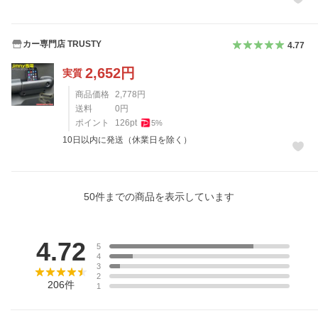
カー専門店 TRUSTY
4.77
2,652
円
実質
商品価格
2,778
円
送料
0
円
ポイント
126
pt
5
%
10日以内に発送（休業日を除く）
50
件までの商品を表示しています
レビュー
4.72
5
4
3
2
206
件
1