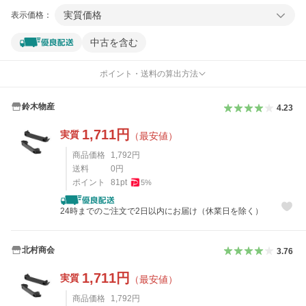
実質価格
表示価格：
中古を含む
ポイント・送料の算出方法
鈴木物産
4.23
1,711
円
実質
（最安値）
商品価格
1,792
円
送料
0
円
ポイント
81
pt
5
%
24時までのご注文で2日以内にお届け（休業日を除く）
北村商会
3.76
1,711
円
実質
（最安値）
商品価格
1,792
円