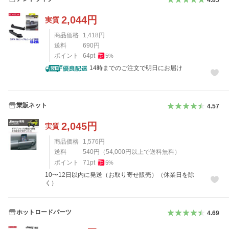
2,044
円
実質
商品価格
1,418
円
送料
690
円
ポイント
64
pt
5
%
14時までのご注文で明日にお届け
業販ネット
4.57
2,045
円
実質
商品価格
1,576
円
送料
540
円
（
54,000
円以上で送料無料）
ポイント
71
pt
5
%
10〜12日以内に発送（お取り寄せ販売）（休業日を除
く）
ホットロードパーツ
4.69