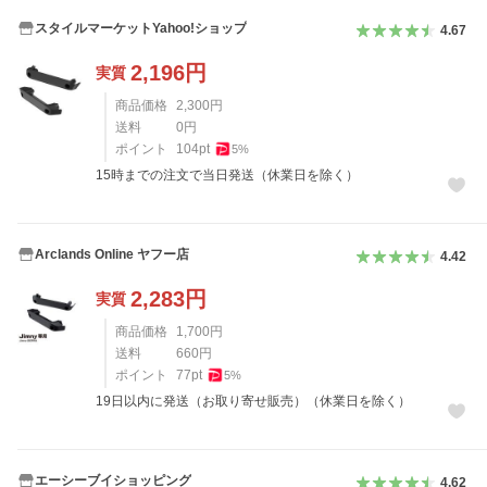
スタイルマーケットYahoo!ショップ
4.67
2,196
円
実質
商品価格
2,300
円
送料
0
円
ポイント
104
pt
5
%
15時までの注文で当日発送（休業日を除く）
Arclands Online ヤフー店
4.42
2,283
円
実質
商品価格
1,700
円
送料
660
円
ポイント
77
pt
5
%
19日以内に発送（お取り寄せ販売）（休業日を除く）
エーシーブイショッピング
4.62