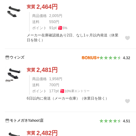
2,464
円
実質
商品価格
2,005
円
送料
550
円
ポイント
91
pt
5
%
メーカー在庫確認後あり2日、なし1ヶ月以内発送（休業
日を除く）
ウィンズ
4.32
2,481
円
実質
商品価格
1,958
円
送料
700
円
ポイント
177
pt
10
%
要エントリー
6日以内に発送（メーカー在庫）（休業日を除く）
モトメガネYahoo!店
4.51
2,482
円
実質