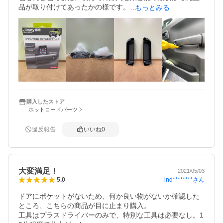
品が取り付けてあったかの様です。

もっとみる
ドア開閉時にも違和感も無く開閉出来ます。

小物品を入れて活用したいと思います。
購入したストア
ホットロードパーツ
違反報告
いいね
0
大変満足！
2021/05/03
ind********
さん
5.0
ドアにポケットがないため、何か良い物がないか確認した
ところ、こちらの商品が目に止まり購入。

工具はプラスドライバーのみで、特別な工具は必要なし。1