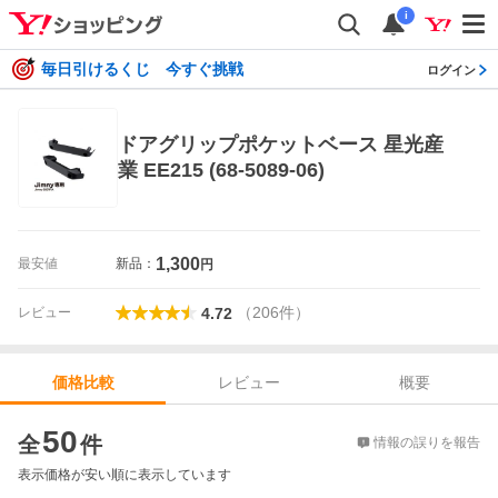
i
毎日引けるくじ 今すぐ挑戦
ログイン
ドアグリップポケットベース 星光産
業 EE215 (68-5089-06)
1,300
最安値
新品：
円
（
206
件
）
レビュー
4.72
レビュー
概要
価格比較
価格比較
50
全
件
情報の誤りを報告
表示価格が安い順に表示しています