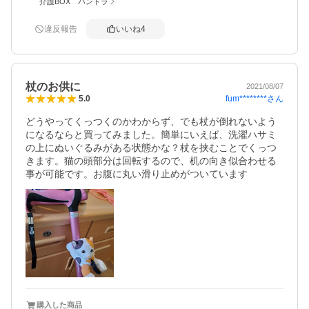
介護BOX パンドラ
違反報告
いいね
4
杖のお供に
2021/08/07
fum********
さん
5.0
どうやってくっつくのかわからず、でも杖が倒れないよう
になるならと買ってみました。簡単にいえば、洗濯ハサミ
の上にぬいぐるみがある状態かな？杖を挟むことでくっつ
きます。猫の頭部分は回転するので、机の向き似合わせる
事が可能です。お腹に丸い滑り止めがついています
購入した商品