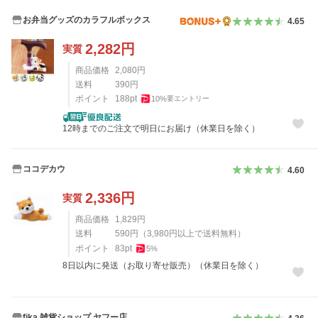
お弁当グッズのカラフルボックス
4.65
2,282
円
実質
商品価格
2,080
円
送料
390
円
ポイント
188
pt
10
%
要エントリー
12時までのご注文で明日にお届け（休業日を除く）
ココデカウ
4.60
2,336
円
実質
商品価格
1,829
円
送料
590
円
（
3,980
円以上で送料無料）
ポイント
83
pt
5
%
8日以内に発送（お取り寄せ販売）（休業日を除く）
fika 雑貨ショップ ヤフー店