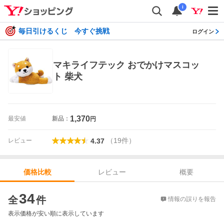
i
毎日引けるくじ 今すぐ挑戦
ログイン
マキライフテック おでかけマスコッ
ト 柴犬
1,370
最安値
新品：
円
（
19
件
）
レビュー
4.37
レビュー
概要
価格比較
価格比較
34
全
件
情報の誤りを報告
表示価格が安い順に表示しています