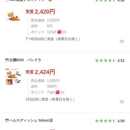
4.36
2,420
円
実質
商品価格
2,535
円
送料
0
円
ポイント
115
pt
5
%
7〜8日以内に発送（休業日を除く）
介護BOX パンドラ
4.52
2,424
円
実質
商品価格
1,595
円
送料
900
円
ポイント
71
pt
5
%
2日以内に発送（休業日を除く）
ヘルスディッシュ Yahoo!店
4.58