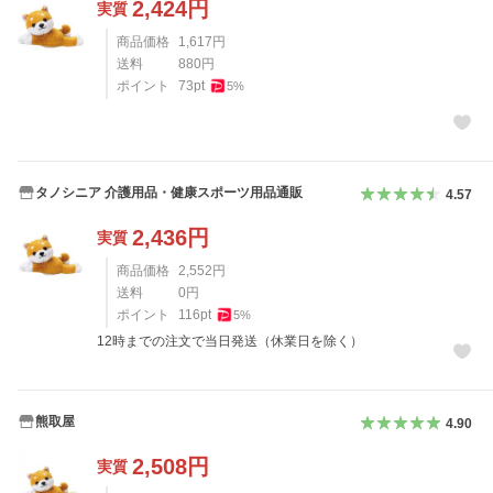
2,424
円
実質
商品価格
1,617
円
送料
880
円
ポイント
73
pt
5
%
タノシニア 介護用品・健康スポーツ用品通販
4.57
2,436
円
実質
商品価格
2,552
円
送料
0
円
ポイント
116
pt
5
%
12時までの注文で当日発送（休業日を除く）
熊取屋
4.90
2,508
円
実質