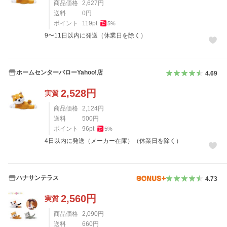
商品価格
2,627
円
送料
0
円
ポイント
119
pt
5
%
9〜11日以内に発送（休業日を除く）
ホームセンターバローYahoo!店
4.69
2,528
円
実質
商品価格
2,124
円
送料
500
円
ポイント
96
pt
5
%
4日以内に発送（メーカー在庫）（休業日を除く）
ハナサンテラス
4.73
2,560
円
実質
商品価格
2,090
円
送料
660
円