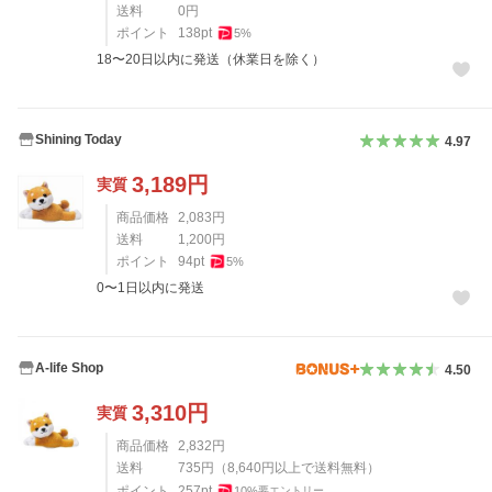
送料
0
円
ポイント
138
pt
5
%
18〜20日以内に発送（休業日を除く）
Shining Today
4.97
3,189
円
実質
商品価格
2,083
円
送料
1,200
円
ポイント
94
pt
5
%
0〜1日以内に発送
A-life Shop
4.50
3,310
円
実質
商品価格
2,832
円
送料
735
円
（
8,640
円以上で送料無料）
ポイント
257
pt
10
%
要エントリー