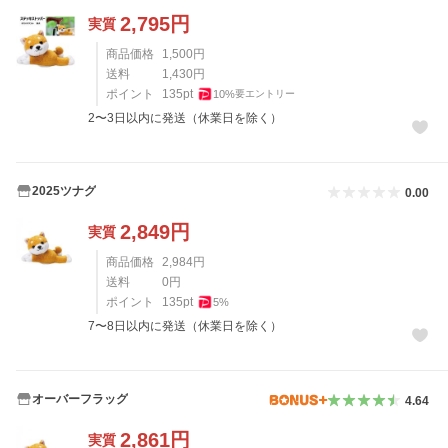
2,795
円
実質
商品価格
1,500
円
送料
1,430
円
ポイント
135
pt
10
%
要エントリー
2〜3日以内に発送（休業日を除く）
2025ツナグ
0.00
2,849
円
実質
商品価格
2,984
円
送料
0
円
ポイント
135
pt
5
%
7〜8日以内に発送（休業日を除く）
オーバーフラッグ
4.64
2,861
円
実質