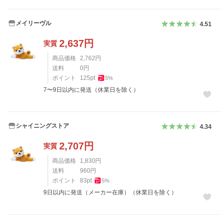
メイリーヴル
4.51
2,637
円
実質
商品価格
2,762
円
送料
0
円
ポイント
125
pt
5
%
7〜9日以内に発送（休業日を除く）
シャイニングストア
4.34
2,707
円
実質
商品価格
1,830
円
送料
960
円
ポイント
83
pt
5
%
9日以内に発送（メーカー在庫）（休業日を除く）