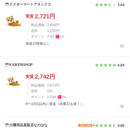
ドクターマートアネックス
3.64
2,721
円
実質
商品価格
1,698
円
送料
1,100
円
ポイント
77
pt
5
%
発送日情報なし
KAIKENSHOP
4.84
2,742
円
実質
商品価格
2,873
円
送料
0
円
ポイント
131
pt
5
%
8〜10日以内に発送（休業日を除く）
介護用品直販店なのはな
4.60