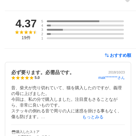
レビュー
4.37
5
4
3
2
19
件
1
おすすめ順
必ず要ります。必需品です。
2018/10/23
mak********
さん
5.0
昔、柴犬が売り切れていて、猫を購入したのですが、義理
の母に上げました。

今回は、私の分で購入しました。注目度もさることなが
ら、非常に良いものです。

ステッキの倒れる音で周りの人に迷惑を掛ける事もなく、
傷も防げます。

もっとみる
洗濯はさみを利用したアイデア物ですが、利用価値大です
購入したストア
ね。