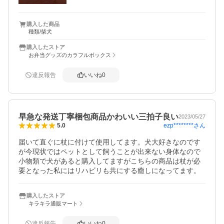
購入した商品
種類/柴犬
購入したストア
お弁当グッズのカラフルボックス
違反報告
いいね
0
早急な発送丁寧梱包商品かわいい三拍子良い
2023/05/27
ezp********
さん
5.0
届いて直ぐに杖に付けて使用してます。犬大好きなのです
が今現状ではペットとして飼うことが出来ない身体なので
小物類で犬があると購入してますがこちらの商品は杖が必
要となった私にはリハビリも共にする癒しになってます。
購入したストア
キラキラ通販マート
違反報告
いいね
0