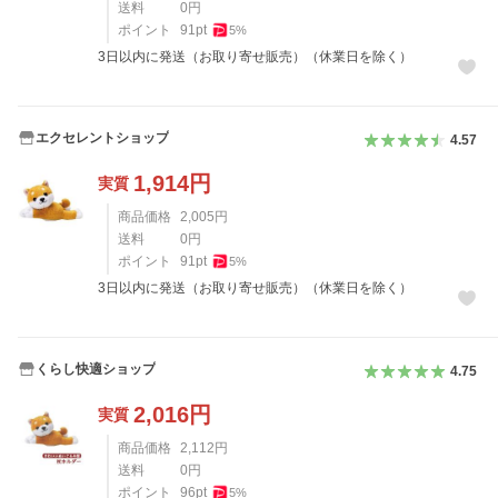
送料
0
円
ポイント
91
pt
5
%
3日以内に発送（お取り寄せ販売）（休業日を除く）
エクセレントショップ
4.57
1,914
円
実質
商品価格
2,005
円
送料
0
円
ポイント
91
pt
5
%
3日以内に発送（お取り寄せ販売）（休業日を除く）
くらし快適ショップ
4.75
2,016
円
実質
商品価格
2,112
円
送料
0
円
ポイント
96
pt
5
%