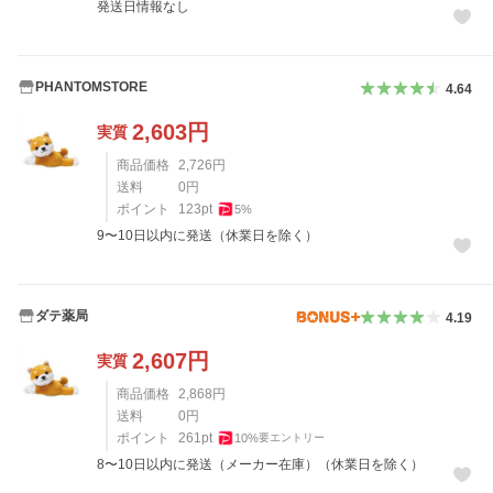
発送日情報なし
PHANTOMSTORE
4.64
2,603
円
実質
商品価格
2,726
円
送料
0
円
ポイント
123
pt
5
%
9〜10日以内に発送（休業日を除く）
ダテ薬局
4.19
2,607
円
実質
商品価格
2,868
円
送料
0
円
ポイント
261
pt
10
%
要エントリー
8〜10日以内に発送（メーカー在庫）（休業日を除く）