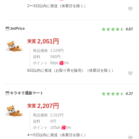
2〜3日以内に発送（休業日を除く）
JetPrice
4.67
2,051
円
実質
商品価格
1,529
円
送料
590
円
ポイント
68
pt
5
%
8日以内に発送（お取り寄せ販売）（休業日を除く）
キラキラ通販マート
4.37
2,207
円
実質
商品価格
2,312
円
送料
0
円
ポイント
105
pt
5
%
4〜5日以内に発送（休業日を除く）