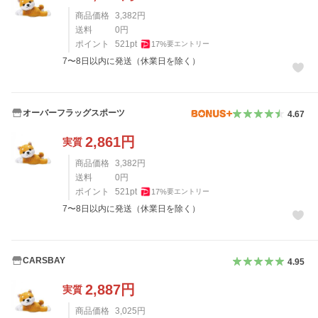
商品価格
3,382
円
送料
0
円
ポイント
521
pt
17
%
要エントリー
7〜8日以内に発送（休業日を除く）
オーバーフラッグスポーツ
4.67
2,861
円
実質
商品価格
3,382
円
送料
0
円
ポイント
521
pt
17
%
要エントリー
7〜8日以内に発送（休業日を除く）
CARSBAY
4.95
2,887
円
実質
商品価格
3,025
円