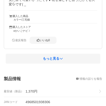
変💦です( _
購入した商品
カラー/三毛猫
購入したストア
eかいごナビ
違反報告
いいね
0
もっと見る
概要
製品情報
情報の誤りを報告
1,370
円
最安値（新品）
4968501938306
JANコード