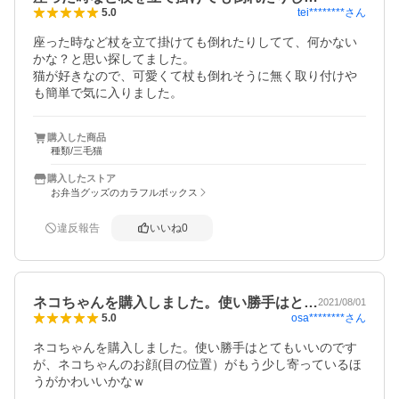
tei********
さん
5.0
座った時など杖を立て掛けても倒れたりしてて、何かない
かな？と思い探してました。

猫が好きなので、可愛くて杖も倒れそうに無く取り付けや
も簡単で気に入りました。
購入した商品
種類/三毛猫
購入したストア
お弁当グッズのカラフルボックス
違反報告
いいね
0
ネコちゃんを購入しました。使い勝手はと…
2021/08/01
osa********
さん
5.0
ネコちゃんを購入しました。使い勝手はとてもいいのです
が、ネコちゃんのお顔(目の位置）がもう少し寄っているほ
うがかわいいかなｗ