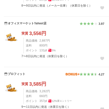
8〜9日以内に発送（メーカー在庫）（休業日を除く）
オフィスマーケットYahoo!店
3.97
3,556
円
実質
商品価格
2,887
円
送料
800
円
ポイント
131
pt
5
%
7〜8日以内に発送（休業日を除く）
プロフィット
4.27
3,585
円
実質
商品価格
3,282
円
送料
660
円
ポイント
357
pt
12
%
要エントリー
9〜11日以内に発送（休業日を除く）