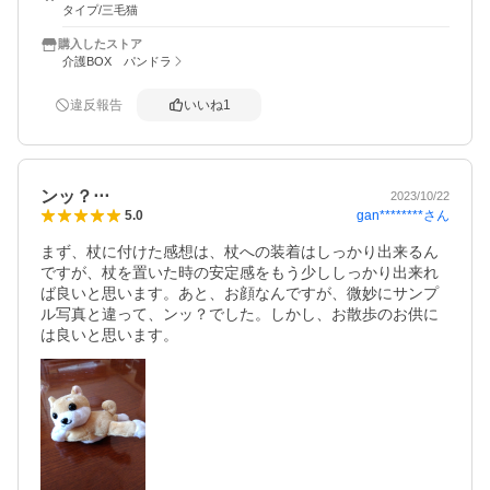
タイプ/三毛猫
購入したストア
介護BOX パンドラ
違反報告
いいね
1
ンッ？⋅⋅⋅
2023/10/22
gan********
さん
5.0
まず、杖に付けた感想は、杖への装着はしっかり出来るん
ですが、杖を置いた時の安定感をもう少ししっかり出来れ
ば良いと思います。あと、お顔なんですが、微妙にサンプ
ル写真と違って、ンッ？でした。しかし、お散歩のお供に
は良いと思います。