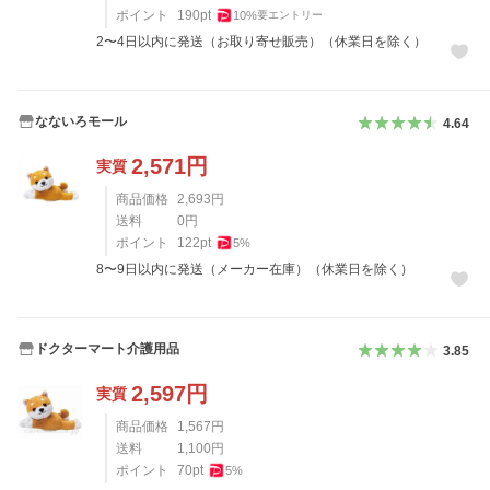
ポイント
190
pt
10
%
要エントリー
2〜4日以内に発送（お取り寄せ販売）（休業日を除く）
なないろモール
4.64
2,571
円
実質
商品価格
2,693
円
送料
0
円
ポイント
122
pt
5
%
8〜9日以内に発送（メーカー在庫）（休業日を除く）
ドクターマート介護用品
3.85
2,597
円
実質
商品価格
1,567
円
送料
1,100
円
ポイント
70
pt
5
%