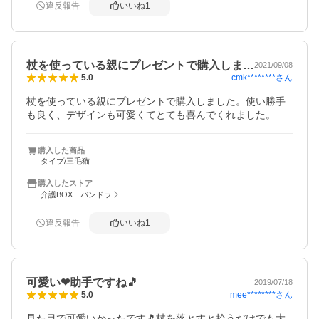
違反報告
いいね
1
杖を使っている親にプレゼントで購入しま…
2021/09/08
cmk********
さん
5.0
杖を使っている親にプレゼントで購入しました。使い勝手
も良く、デザインも可愛くてとても喜んでくれました。
購入した商品
タイプ/三毛猫
購入したストア
介護BOX パンドラ
違反報告
いいね
1
可愛い❤助手ですね🎵
2019/07/18
mee********
さん
5.0
見た目で可愛いかったです🎵杖を落とすと拾うだけでも大