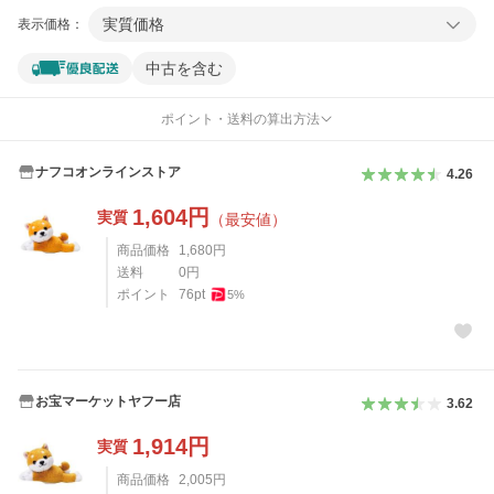
実質価格
表示価格：
中古を含む
ポイント・送料の算出方法
ナフコオンラインストア
4.26
1,604
円
実質
（最安値）
商品価格
1,680
円
送料
0
円
ポイント
76
pt
5
%
お宝マーケットヤフー店
3.62
1,914
円
実質
商品価格
2,005
円