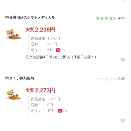
介護用品のシマヤメディカル
4.69
2,209
円
実質
商品価格
1,370
円
送料
900
円
ポイント
61
pt
5
%
注文確認後4日以内にご提供（休業日を除く）
きくい調剤薬局
0.00
2,273
円
実質
商品価格
2,380
円
送料
0
円
ポイント
107
pt
5
%