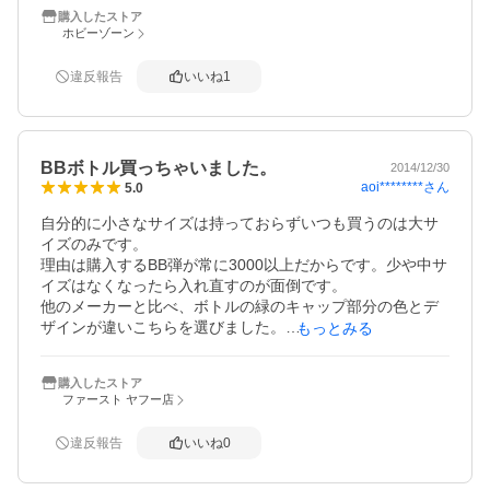
購入したストア
ホビーゾーン
違反報告
いいね
1
BBボトル買っちゃいました。
2014/12/30
aoi********
さん
5.0
自分的に小さなサイズは持っておらずいつも買うのは大サ
イズのみです。

理由は購入するBB弾が常に3000以上だからです。少や中サ
イズはなくなったら入れ直すのが面倒です。

他のメーカーと比べ、ボトルの緑のキャップ部分の色とデ
ザインが違いこちらを選びました。

もっとみる
何も問題なく使えます。
購入したストア
ファースト ヤフー店
違反報告
いいね
0