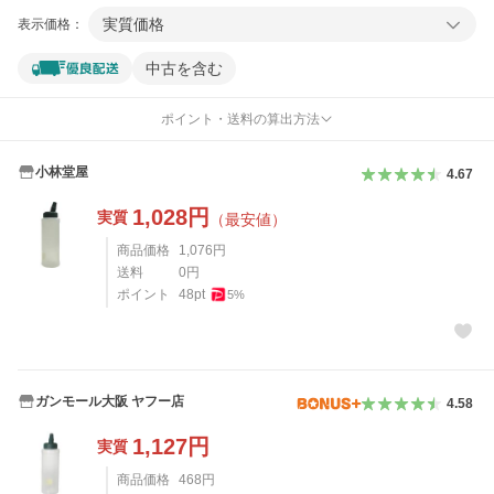
実質価格
表示価格：
中古を含む
ポイント・送料の算出方法
小林堂屋
4.67
1,028
円
実質
（最安値）
商品価格
1,076
円
送料
0
円
ポイント
48
pt
5
%
ガンモール大阪 ヤフー店
4.58
1,127
円
実質
商品価格
468
円