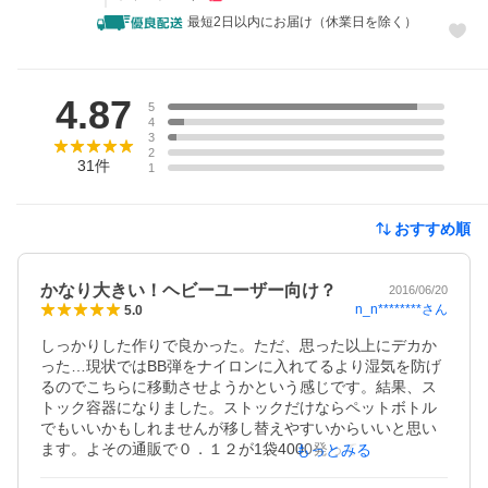
最短2日以内にお届け（休業日を除く）
レビュー
4.87
5
4
3
2
31
件
1
おすすめ順
かなり大きい！ヘビーユーザー向け？
2016/06/20
n_n********
さん
5.0
しっかりした作りで良かった。ただ、思った以上にデカか
った…現状ではBB弾をナイロンに入れてるより湿気を防げ
るのでこちらに移動させようかという感じです。結果、ス
トック容器になりました。ストックだけならペットボトル
でもいいかもしれませんが移し替えやすいからいいと思い
ます。よその通販で０．１２が1袋4000発っていうのがあ
もっとみる
りましたので、こんなのをストックするのにいいですね。