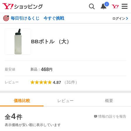
i
毎日引けるくじ 今すぐ挑戦
ログイン
BBボトル （大）
468
最安値
新品：
円
（
31
件
）
レビュー
4.87
レビュー
概要
価格比較
価格比較
4
全
件
情報の誤りを報告
表示価格が安い順に表示しています