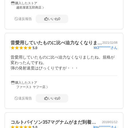
購入したストア
越前屋甚五郎商店
違反報告
いいね
0
昔愛用していたものに比べ迫力なくなりま…
2021/11/08
kk3********
さん
5.0
昔愛用していたものに比べ迫力なくなりましたね。規格が
変わったんですね。

弾の発射速度はびっくりですが・・・
購入したストア
ファースト ヤフー店
違反報告
いいね
0
コルトパイソン357マグナムがまだ到着…
2018/01/12
kou********
さん
5.0