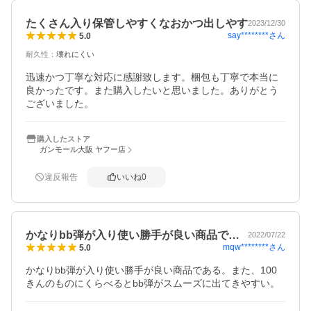
たくさん入り保管しやすくなおかつ出しやす
2023/12/30
say********
さん
5.0
耐久性
：
壊れにくい
迅速かつ丁寧な対応に感謝致します。梱包も丁寧で本当に
良かったです。また購入したいと思いました。ありがとう
ございました。
購入したストア
ガンモール大阪 ヤフー店
違反報告
いいね
0
かなりbb弾が入り使い勝手が良い商品で…
2022/07/22
mqw********
さん
5.0
かなりbb弾が入り使い勝手が良い商品である。また、100
きんのものにくらべるとbb弾がスムーズに出てきやすい。