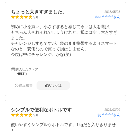
ちょっと大きすぎました。
2018/05/28
daa********
さん
5.0
初めに小を買い、小さすぎると感じて今回は大を選択。

もちろん人それぞれでしょうけれど、私には少し大きすぎ
ました。

チャレンジしすぎですが、袋のまま携帯するよりスマート
なのと、安価なので買って損はしません。

今度は中にチャレンジ、かな(笑)
購入したストア
HBLT
違反報告
いいね
1
シンプルで便利なボトルです
2021/03/09
sjg********
さん
5.0
使いやすくシンプルなボトルです。1kgだと入りきりませ
ん。
