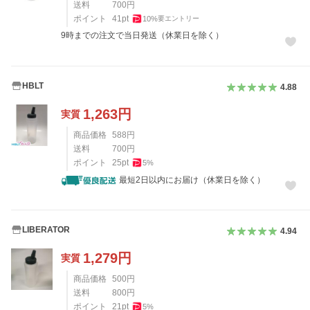
送料
700
円
ポイント
41
pt
10
%
要エントリー
9時までの注文で当日発送（休業日を除く）
HBLT
4.88
1,263
円
実質
商品価格
588
円
送料
700
円
ポイント
25
pt
5
%
最短2日以内にお届け（休業日を除く）
LIBERATOR
4.94
1,279
円
実質
商品価格
500
円
送料
800
円
ポイント
21
pt
5
%