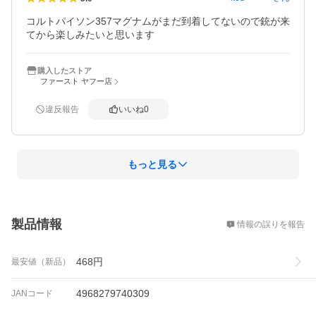
コルトパイソン357マグナムがまだ到着してないので銃が来
てから楽しみたいと思います
購入したストア
ファースト ヤフー店
違反報告
いいね
0
もっと見る
概要
製品情報
情報の誤りを報告
468
円
最安値（新品）
4968279740309
JANコード