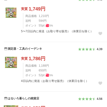
1,749
円
実質
商品価格
1,210
円
送料
594
円
ポイント
55
pt
5
%
5〜7日以内に発送（お取り寄せ販売）（休業日を除く）
測定器・工具のイーデンキ
4.39
1,786
円
実質
商品価格
1,188
円
送料
650
円
ポイント
52
pt
5
%
4日以内に発送（お取り寄せ販売）（休業日を除く）
はるいろ暮らしの雑貨店
4.56