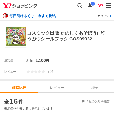
i
毎日引けるくじ 今すぐ挑戦
ログイン
コスミック出版 たのしくあそぼう! ど
うぶつシールブック COS09932
1,100
最安値
新品：
円
（
0
件
）
レビュー
レビュー
概要
価格比較
価格比較
16
全
件
情報の誤りを報告
表示価格が安い順に表示しています