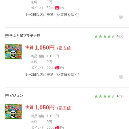
送料
0
円
ポイント
50
pt
5
%
1〜2日以内に発送（休業日を除く）
そふと屋プラチナ館
4.60
1,050
円
実質
（最安値）
商品価格
1,100
円
送料
0
円
ポイント
50
pt
5
%
1〜2日以内に発送（休業日を除く）
ピジョン
4.58
1,050
円
実質
（最安値）
商品価格
1,100
円
送料
0
円
ポイント
50
pt
5
%