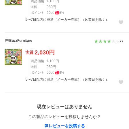
商品価格
1,100
円
送料
980
円
ポイント
50
pt
5
%
5〜7日以内に発送（メーカー在庫）（休業日を除く）
BuzzFurniture
3.77
2,030
円
実質
商品価格
1,100
円
送料
980
円
ポイント
50
pt
5
%
5〜7日以内に発送（メーカー在庫）（休業日を除く）
レビュー
現在レビューはありません
この製品のレビューを投稿しませんか？
レビューを投稿する