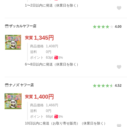
1〜2日以内に発送（休業日を除く）
ザッカルヤフー店
4.00
1,345
円
実質
商品価格
1,408
円
送料
0
円
ポイント
63
pt
5
%
6〜8日以内に発送（休業日を除く）
ナノズ ヤフー店
4.52
1,400
円
実質
商品価格
1,466
円
送料
0
円
ポイント
66
pt
5
%
10日以内に発送（お取り寄せ販売）（休業日を除く）