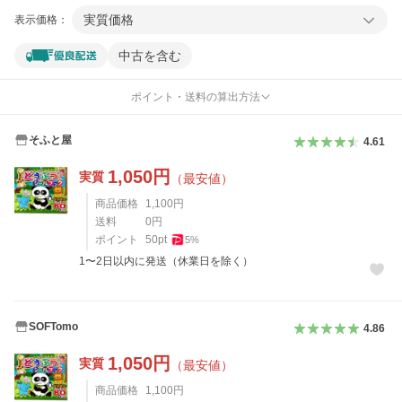
実質価格
表示価格：
中古を含む
ポイント・送料の算出方法
そふと屋
4.61
1,050
円
実質
（最安値）
商品価格
1,100
円
送料
0
円
ポイント
50
pt
5
%
1〜2日以内に発送（休業日を除く）
SOFTomo
4.86
1,050
円
実質
（最安値）
商品価格
1,100
円