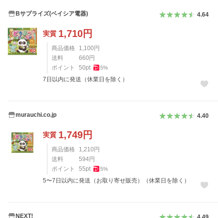
Bサプライズ(ベイシア電器)
4.64
1,710
円
実質
商品価格
1,100
円
送料
660
円
ポイント
50
pt
5
%
7日以内に発送（休業日を除く）
murauchi.co.jp
4.40
1,749
円
実質
商品価格
1,210
円
送料
594
円
ポイント
55
pt
5
%
5〜7日以内に発送（お取り寄せ販売）（休業日を除く）
NEXT!
4.49