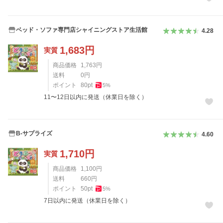
ベッド・ソファ専門店シャイニングストア生活館
4.28
1,683
円
実質
商品価格
1,763
円
送料
0
円
ポイント
80
pt
5
%
11〜12日以内に発送（休業日を除く）
B-サプライズ
4.60
1,710
円
実質
商品価格
1,100
円
送料
660
円
ポイント
50
pt
5
%
7日以内に発送（休業日を除く）