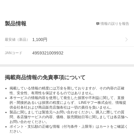
概要
製品情報
情報の誤りを報告
1,100
円
最安値（新品）
4959321009932
JANコード
掲載商品情報の免責事項について
掲載している情報の精度には万全を期しておりますが、その内容の正確
性、安全性、有用性を保証するものではありません。
本サービスの情報内容を使用して発生した損害や不利益に関して、直接
的・間接的あるいは損害の程度によらず、 LINEヤフー株式会社、情報提
供会社各社および商品販売店舗各社は一切の責任を負いません。
製品に関しましては製造元へお問い合わせください。購入に際しての質
問、各店舗サービスの内容、価格、販売開始日等に関しましては各店舗へ
お問い合わせください。
ポイント・支払額の正確な情報（付与条件・上限等）はカートをご確認く
ださい。