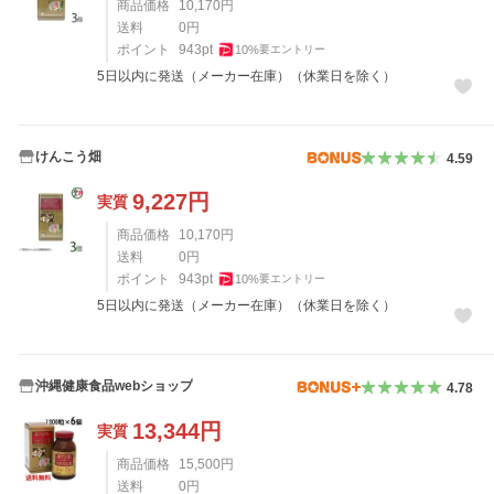
商品価格
10,170
円
送料
0
円
ポイント
943
pt
10
%
要エントリー
5日以内に発送（メーカー在庫）（休業日を除く）
けんこう畑
4.59
9,227
円
実質
商品価格
10,170
円
送料
0
円
ポイント
943
pt
10
%
要エントリー
5日以内に発送（メーカー在庫）（休業日を除く）
沖縄健康食品webショップ
4.78
13,344
円
実質
商品価格
15,500
円
送料
0
円