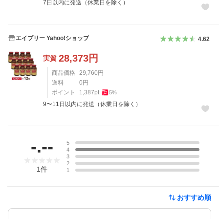
7日以内に発送（休業日を除く）
エイブリー Yahoo!ショップ
4.62
28,373
円
実質
商品価格
29,760
円
送料
0
円
ポイント
1,387
pt
5
%
9〜11日以内に発送（休業日を除く）
レビュー
-.--
5
4
3
2
1
件
1
おすすめ順