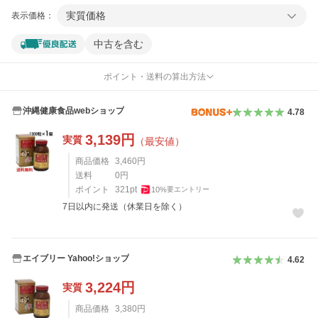
実質価格
表示価格：
中古を含む
ポイント・送料の算出方法
沖縄健康食品webショップ
4.78
3,139
円
実質
（最安値）
商品価格
3,460
円
送料
0
円
ポイント
321
pt
10
%
要エントリー
7日以内に発送（休業日を除く）
エイブリー Yahoo!ショップ
4.62
3,224
円
実質
商品価格
3,380
円