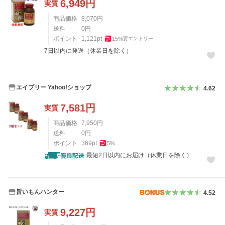
6,949
円
実質
商品価格
8,070
円
送料
0
円
ポイント
1,121
pt
15
%
要エントリー
7日以内に発送（休業日を除く）
エイブリー Yahoo!ショップ
4.62
7,581
円
実質
商品価格
7,950
円
送料
0
円
ポイント
369
pt
5
%
最短2日以内にお届け（休業日を除く）
旨いもんハンター
4.52
9,227
円
実質