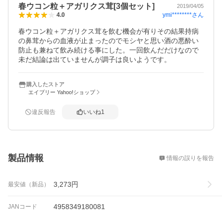
春ウコン粒＋アガリクス茸[3個セット]
2019/04/05
ymi********
さん
4.0
春ウコン粒＋アガリクス茸を飲む機会が有りその結果持病
の鼻茸からの血液が止まったのでモシヤと思い酒の悪酔い
防止も兼ねて飲み続ける事にした。一回飲んだだけなので
未だ結論は出ていませんが調子は良いようです。
購入したストア
エイブリー Yahoo!ショップ
違反報告
いいね
1
概要
製品情報
情報の誤りを報告
3,273
円
最安値（新品）
4958349180081
JANコード