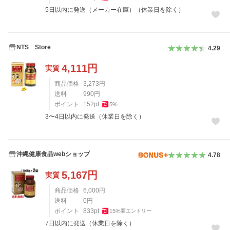
5日以内に発送（メーカー在庫）（休業日を除く）
NTS Store
4.29
4,111
円
実質
商品価格
3,273
円
送料
990
円
ポイント
152
pt
5
%
3〜4日以内に発送（休業日を除く）
沖縄健康食品webショップ
4.78
5,167
円
実質
商品価格
6,000
円
送料
0
円
ポイント
833
pt
15
%
要エントリー
7日以内に発送（休業日を除く）