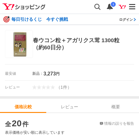
i
毎日引けるくじ 今すぐ挑戦
ログイン
春ウコン粒＋アガリクス茸 1300粒
（約60日分）
3,273
最安値
新品：
円
（
1
件
）
レビュー
レビュー
概要
価格比較
価格比較
20
全
件
情報の誤りを報告
表示価格が安い順に表示しています