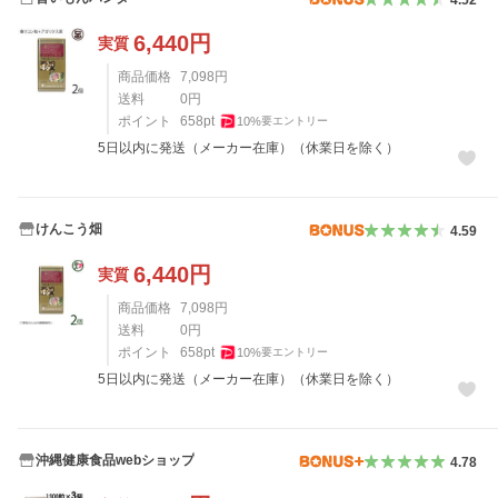
6,440
円
実質
商品価格
7,098
円
送料
0
円
ポイント
658
pt
10
%
要エントリー
5日以内に発送（メーカー在庫）（休業日を除く）
けんこう畑
4.59
6,440
円
実質
商品価格
7,098
円
送料
0
円
ポイント
658
pt
10
%
要エントリー
5日以内に発送（メーカー在庫）（休業日を除く）
沖縄健康食品webショップ
4.78