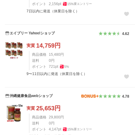
ポイント
2,156
pt
15
%
要エントリー
7日以内に発送（休業日を除く）
エイブリー Yahoo!ショップ
4.62
14,759
円
実質
商品価格
15,480
円
送料
0
円
ポイント
721
pt
5
%
9〜11日以内に発送（休業日を除く）
沖縄健康食品webショップ
4.78
25,653
円
実質
商品価格
29,800
円
送料
0
円
ポイント
4,147
pt
15
%
要エントリー