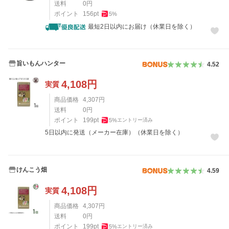
送料
0
円
ポイント
156
pt
5
%
最短2日以内にお届け（休業日を除く）
旨いもんハンター
4.52
4,108
円
実質
商品価格
4,307
円
送料
0
円
ポイント
199
pt
5
%
エントリー済み
5日以内に発送（メーカー在庫）（休業日を除く）
けんこう畑
4.59
4,108
円
実質
商品価格
4,307
円
送料
0
円
ポイント
199
pt
5
%
エントリー済み