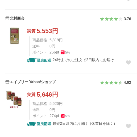
北村商会
3.76
5,553
円
実質
商品価格
5,819
円
送料
0
円
ポイント
266
pt
5
%
24時までのご注文で2日以内にお届け
エイブリー Yahoo!ショップ
4.62
5,646
円
実質
商品価格
5,920
円
送料
0
円
ポイント
274
pt
5
%
最短2日以内にお届け（休業日を除く）