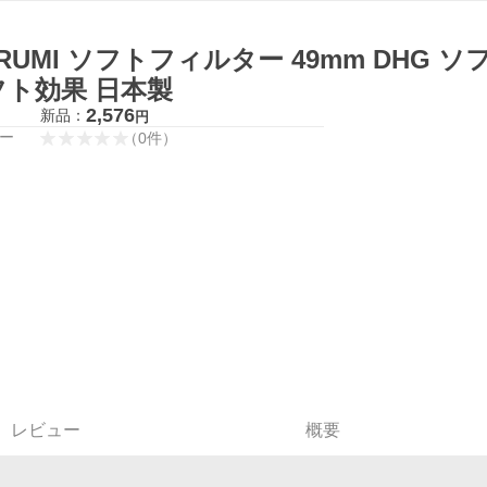
RUMI ソフトフィルター 49mm DHG 
フト効果 日本製
2,576
新品：
円
ー
（
0
件
）
レビュー
概要