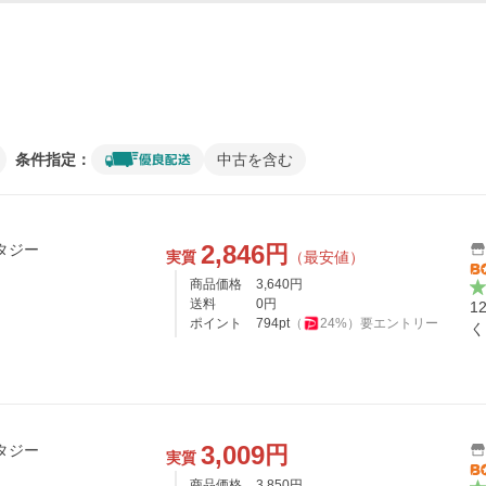
条件指定：
中古を含む
2,846
円
ンタジー
実質
（最安値）
商品価格
3,640
円
送料
0
円
1
ポイント
794
pt
（
24
%）
要エントリー
く
3,009
円
ンタジー
実質
商品価格
3,850
円