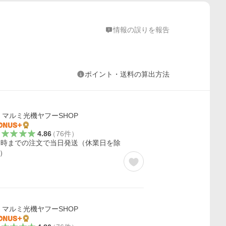
情報の誤りを報告
ポイント・送料の算出方法
マルミ光機ヤフーSHOP
4.86
（
76
件
）
2時までの注文で当日発送（休業日を除
）
マルミ光機ヤフーSHOP