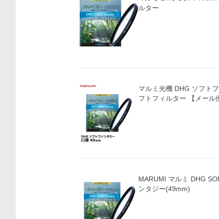
ルター
価格比較
マルミ光機 DHG ソフトフ
フトフィルター 【メール
MARUMI マルミ DHG SO
ンタジー(49mm)