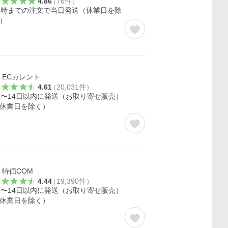
4.86
（
76
件
）
2時までの注文で当日発送（休業日を除
）
ECカレント
4.61
（
20,031
件
）
2〜14日以内に発送（お取り寄せ販売）
休業日を除く）
特価COM
4.44
（
19,390
件
）
2〜14日以内に発送（お取り寄せ販売）
休業日を除く）