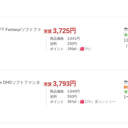
3,725
円
FT Fantasy/ソフトファ
実質
商品価格
3,641
円
1
送料
250
円
（
ポイント
166
pt
（
5
%）
3,793
円
9mm DHGソフトファンタ
実質
商品価格
3,640
円
送料
550
円
1
ポイント
397
pt
（
12
%）
要エントリー