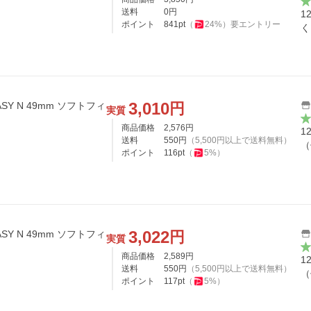
送料
0
円
1
ポイント
841
pt
（
24
%）
要エントリー
く
3,010
円
ASY N 49mm ソフトフィ
実質
商品価格
2,576
円
1
送料
550
円
（
5,500
円以上で送料無料）
（
ポイント
116
pt
（
5
%）
3,022
円
ASY N 49mm ソフトフィ
実質
商品価格
2,589
円
1
送料
550
円
（
5,500
円以上で送料無料）
（
ポイント
117
pt
（
5
%）