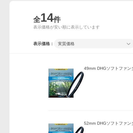
14
全
件
表示価格が安い順に表示しています
表示価格：
実質価格
49mm DHGソフトファ
52mm DHGソフトファ