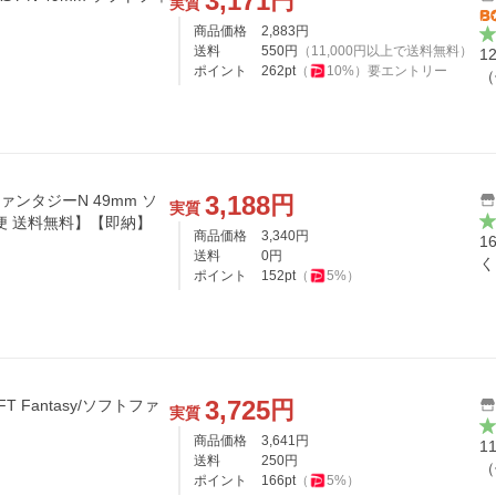
3,171
円
実質
商品価格
2,883
円
送料
550
円
（
11,000
円以上で送料無料）
1
ポイント
262
pt
（
10
%）
要エントリー
（
3,188
円
ァンタジーN 49mm ソ
実質
便 送料無料】【即納】
商品価格
3,340
円
1
送料
0
円
く
ポイント
152
pt
（
5
%）
3,725
円
FT Fantasy/ソフトファ
実質
商品価格
3,641
円
1
送料
250
円
（
ポイント
166
pt
（
5
%）