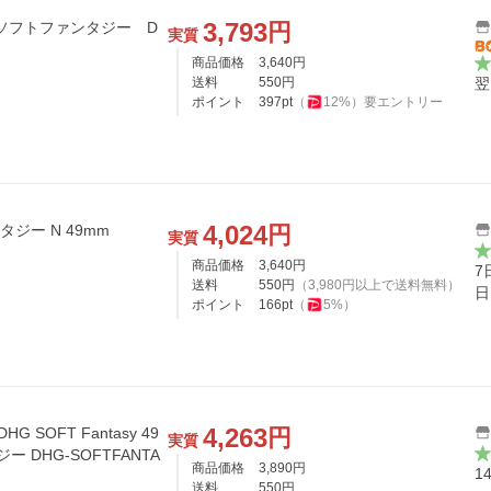
3,793
円
Gソフトファンタジー D
実質
商品価格
3,640
円
送料
550
円
翌
ポイント
397
pt
（
12
%）
要エントリー
4,024
円
タジー N 49mm
実質
商品価格
3,640
円
7
送料
550
円
（
3,980
円以上で送料無料）
日
ポイント
166
pt
（
5
%）
4,263
円
SOFT Fantasy 49
実質
ー DHG-SOFTFANTA
商品価格
3,890
円
1
送料
550
円