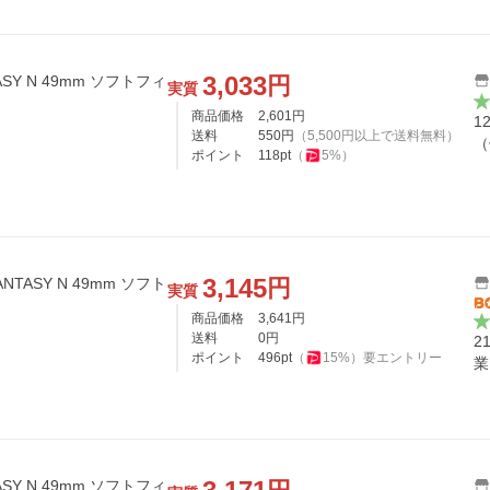
3,033
円
ASY N 49mm ソフトフィ
実質
商品価格
2,601
円
1
送料
550
円
（
5,500
円以上で送料無料）
（
ポイント
118
pt
（
5
%）
3,145
円
NTASY N 49mm ソフト
実質
商品価格
3,641
円
送料
0
円
2
ポイント
496
pt
（
15
%）
要エントリー
業
ASY N 49mm ソフトフィ