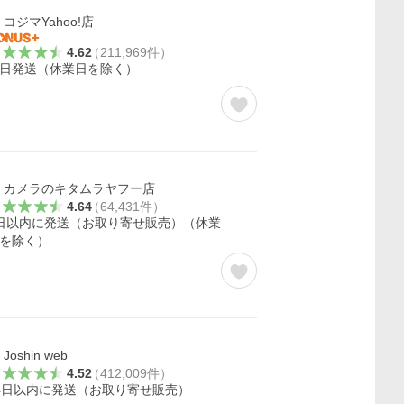
コジマYahoo!店
4.62
（
211,969
件
）
日発送（休業日を除く）
カメラのキタムラヤフー店
4.64
（
64,431
件
）
日以内に発送（お取り寄せ販売）（休業
を除く）
Joshin web
4.52
（
412,009
件
）
4日以内に発送（お取り寄せ販売）