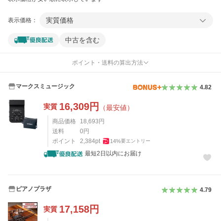
実質価格
表示価格：
中古を含む
ポイント・送料の算出方法
マークスミュージック
4.82
16,309
円
実質
（最安値）
商品価格
18,693
円
送料
0
円
ポイント
2,384
pt
14
%
要エントリー
最短2日以内にお届け
ピアノプラザ
4.79
17,158
円
実質