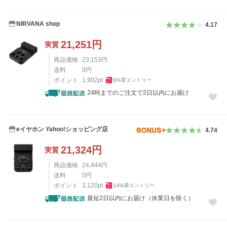
NIRVANA shop
4.17
21,251
円
実質
商品価格
23,153
円
送料
0
円
ポイント
1,902
pt
9
%
要エントリー
24時までのご注文で2日以内にお届け
eイヤホン Yahoo!ショッピング店
4.74
21,324
円
実質
商品価格
24,444
円
送料
0
円
ポイント
3,120
pt
14
%
要エントリー
最短2日以内にお届け（休業日を除く）