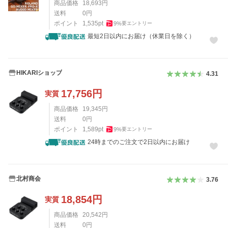
商品価格
18,693
円
送料
0
円
ポイント
1,535
pt
9
%
要エントリー
最短2日以内にお届け（休業日を除く）
HIKARIショップ
4.31
17,756
円
実質
商品価格
19,345
円
送料
0
円
ポイント
1,589
pt
9
%
要エントリー
24時までのご注文で2日以内にお届け
北村商会
3.76
18,854
円
実質
商品価格
20,542
円
送料
0
円