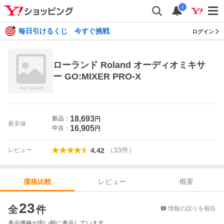
i
毎日引けるくじ 今すぐ挑戦
ログイン
ローランド Roland オーディオミキサ
ー GO:MIXER PRO-X
18,693
新品：
円
最安値
16,905
中古：
円
（
33
件
）
レビュー
4.42
レビュー
概要
価格比較
価格比較
23
全
件
情報の誤りを報告
表示価格が安い順に表示しています