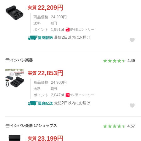
22,209
円
実質
商品価格
24,200
円
送料
0
円
ポイント
1,991
pt
9
%
要エントリー
最短2日以内にお届け
イシバシ楽器
4.49
22,853
円
実質
商品価格
24,900
円
送料
0
円
ポイント
2,047
pt
9
%
要エントリー
最短2日以内にお届け
イシバシ楽器 17ショップス
4.57
23,199
円
実質