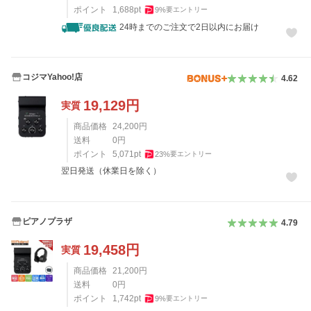
ポイント
1,688
pt
9
%
要エントリー
24時までのご注文で2日以内にお届け
コジマYahoo!店
4.62
19,129
円
実質
商品価格
24,200
円
送料
0
円
ポイント
5,071
pt
23
%
要エントリー
翌日発送（休業日を除く）
ピアノプラザ
4.79
19,458
円
実質
商品価格
21,200
円
送料
0
円
ポイント
1,742
pt
9
%
要エントリー