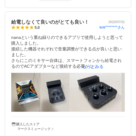
給電しなくて良いのがとても良い！
2022/07/31
kok********
さん
5.0
nanaという重ね録りのできるアプリで使用しようと思って
購入しました。

接続した機器それぞれで音量調整ができる点が良いと思い
ました。

さらにこのミキサー自体は、スマートフォンから給電され
るのでACアダプターなど接続する必要がなく、とても使い
もっとみる
やすいと感じました、
購入したストア
マークスミュージック