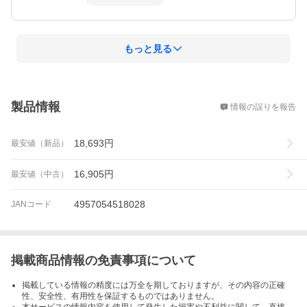
もっと見る
概要
製品情報
情報の誤りを報告
18,693
円
最安値（新品）
16,905
円
最安値（中古）
4957054518028
JANコード
掲載商品情報の免責事項について
掲載している情報の精度には万全を期しておりますが、その内容の正確
性、安全性、有用性を保証するものではありません。