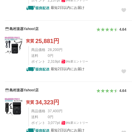
ポイント
2,237
pt
9
%
要エントリー
最短2日以内にお届け
島村楽器Yahoo!店
4.64
25,881
円
実質
商品価格
28,200
円
送料
0
円
ポイント
2,319
pt
9
%
要エントリー
最短2日以内にお届け
島村楽器Yahoo!店
4.64
34,323
円
実質
商品価格
37,400
円
送料
0
円
ポイント
3,077
pt
9
%
要エントリー
最短2日以内にお届け