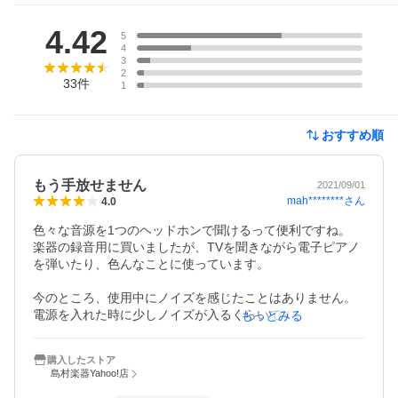
レビュー
4.42
5
4
3
2
33
件
1
おすすめ順
もう手放せません
2021/09/01
mah********
さん
4.0
色々な音源を1つのヘッドホンで聞けるって便利ですね。

楽器の録音用に買いましたが、TVを聞きながら電子ピアノ
を弾いたり、色んなことに使っています。

今のところ、使用中にノイズを感じたことはありません。

電源を入れた時に少しノイズが入るくらいです。

もっとみる
電池のフタをくるくる回して開け閉めするのがとても面倒
購入したストア
なので、私は乾電池を入れずに使っています。

島村楽器Yahoo!店
iPhoneと繋げばiPhoneの電池だけで動きますし、電池の減