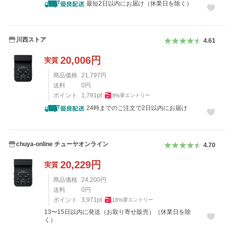
最短2日以内にお届け（休業日を除く）
川西ストア
4.61
20,006
円
実質
商品価格
21,797
円
送料
0
円
ポイント
1,791
pt
9
%
要エントリー
24時までのご注文で2日以内にお届け
chuya-online チューヤオンライン
4.70
20,229
円
実質
商品価格
24,200
円
送料
0
円
ポイント
3,971
pt
18
%
要エントリー
13〜15日以内に発送（お取り寄せ販売）（休業日を除
く）