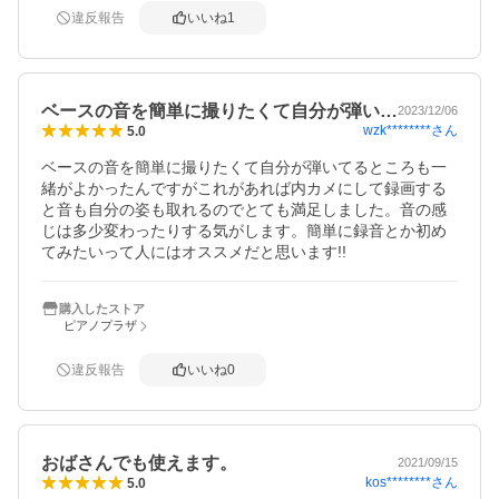
違反報告
いいね
1
ベースの音を簡単に撮りたくて自分が弾い…
2023/12/06
wzk********
さん
5.0
ベースの音を簡単に撮りたくて自分が弾いてるところも一
緒がよかったんですがこれがあれば内カメにして録画する
と音も自分の姿も取れるのでとても満足しました。音の感
じは多少変わったりする気がします。簡単に録音とか初め
てみたいって人にはオススメだと思います!!
購入したストア
ピアノプラザ
違反報告
いいね
0
おばさんでも使えます。
2021/09/15
kos********
さん
5.0