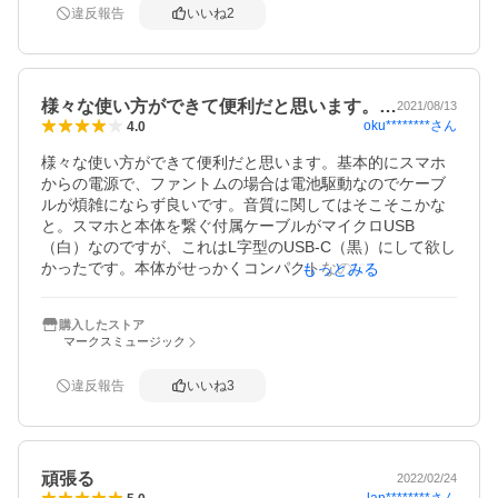
りもわずかです。

違反報告
いいね
2
よほどiPhoneの充電が少ない時でなければ問題ないと思い
ます。

なお、コンデンサーマイクにファンタム電源を供給するに
は乾電池がいるそうです。

様々な使い方ができて便利だと思います。…
私はコンデンサーマイクを使わないので、問題ありません
2021/08/13
oku********
さん
4.0
でした。

様々な使い方ができて便利だと思います。基本的にスマホ
iPhoneを立てる溝は狭いので、差し込めるのは厚さ9mmく
からの電源で、ファントムの場合は電池駆動なのでケーブ
らいまでです。

ルが煩雑にならず良いです。音質に関してはそこそこかな
ケースで厚みが増していると入らないかも知れませんが、
と。スマホと本体を繋ぐ付属ケーブルがマイクロUSB
立てかけることはできるかも知れません。

（白）なのですが、これはL字型のUSB-C（黒）にして欲し
私はiPhoneをスマートホンスタンドやミニ三脚に立てて使
かったです。本体がせっかくコンパクトなのに、マイクロU
もっとみる
うことが多いので、この溝を使うことはなさそうです。
SBがかなり出っ張って後ろに飛び出る状態になるので狭い
スペースを活かせません。１万５千円位が妥当かなとも感
購入したストア
じました。その辺りが、星１つ欠けるポイントになりまし
マークスミュージック
たが、他商品にはない機能満載なので、機能を全て活かせ
る人にとっては２万円でも良いかと思います。
違反報告
いいね
3
頑張る
2022/02/24