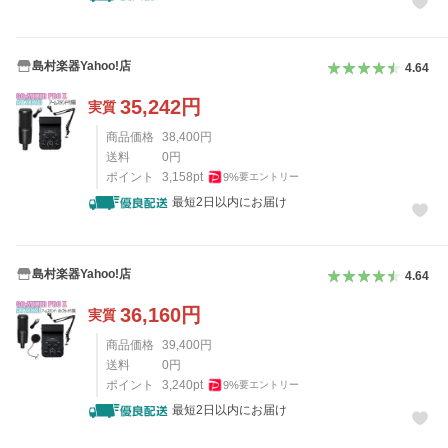
島村楽器Yahoo!店
4.64
35,242
円
実質
商品価格
38,400
円
送料
0
円
ポイント
3,158
pt
9
%
要エントリー
最短2日以内にお届け
島村楽器Yahoo!店
4.64
36,160
円
実質
商品価格
39,400
円
送料
0
円
ポイント
3,240
pt
9
%
要エントリー
最短2日以内にお届け