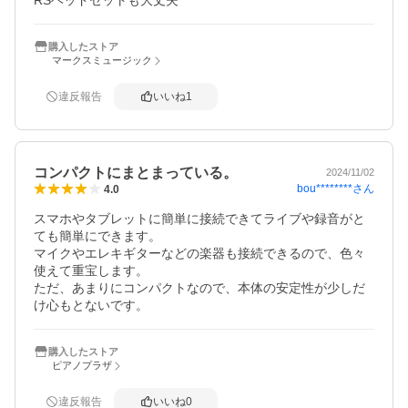
RSヘッドセットも大丈夫
購入したストア
マークスミュージック
違反報告
いいね
1
コンパクトにまとまっている。
2024/11/02
bou********
さん
4.0
スマホやタブレットに簡単に接続できてライブや録音がと
ても簡単にできます。

マイクやエレキギターなどの楽器も接続できるので、色々
使えて重宝します。

ただ、あまりにコンパクトなので、本体の安定性が少しだ
け心もとないです。
購入したストア
ピアノプラザ
違反報告
いいね
0