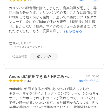
lan********
さん
5.0
カリンバの録音用に購入しました。音楽知識が乏しく、専
門用語も分からず。カリンバも初心者。こんなに高価な買
い物をして届く前から後悔…。届いて早急にアプリをダウ
ンロード。次にYouTubeで使い方研究。1時間後に試し撮
り。音が出ない！結果、マイクのボリュームを消音にして
ただけでした。もう一度撮り直し。すごい！綺麗な音色。
もっとみる
使いこなすには相当時間がかかりそうですが、無駄にしな
いよう努力します。
購入したストア
マークスミュージック
違反報告
いいね
5
Androidに使用できるとHPにあっ…
2021/12/05
gre********
さん
4.0
Androidに使用できるとHPにあったので購入しました。

ギター、マイク(ダイナミック・コンデンサー)、シンセサイ
ザー、イヤホンそれぞれラインが取れるので、コンパクト
で使い勝手が良いと思います。また最初からAndroid、iPho
ne用の接続ケーブルが付属されていたり、電池駆動もでき