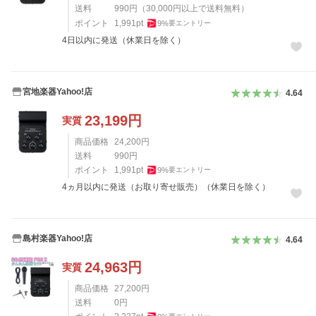
送料
990
円
（
30,000
円以上で送料無料）
ポイント
1,991
pt
9
%
要エントリー
4日以内に発送（休業日を除く）
宮地楽器Yahoo!店
4.64
23,199
円
実質
商品価格
24,200
円
送料
990
円
ポイント
1,991
pt
9
%
要エントリー
4ヵ月以内に発送（お取り寄せ販売）（休業日を除く）
島村楽器Yahoo!店
4.64
24,963
円
実質
商品価格
27,200
円
送料
0
円