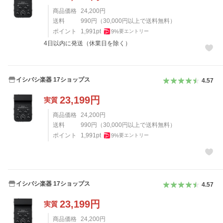
商品価格
24,200
円
送料
990
円
（
30,000
円以上で送料無料）
ポイント
1,991
pt
9
%
要エントリー
4日以内に発送（休業日を除く）
イシバシ楽器 17ショップス
4.57
23,199
円
実質
商品価格
24,200
円
送料
990
円
（
30,000
円以上で送料無料）
ポイント
1,991
pt
9
%
要エントリー
イシバシ楽器 17ショップス
4.57
23,199
円
実質
商品価格
24,200
円