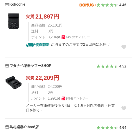
Kokochie
4.46
21,897
円
実質
商品価格
25,101
円
送料
0
円
ポイント
3,204
pt
14
%
要エントリー
24時までのご注文で2日以内にお届け
ワタナベ楽器ヤフーSHOP
4.52
22,209
円
実質
商品価格
24,200
円
送料
0
円
ポイント
1,991
pt
9
%
要エントリー
メーカー在庫確認後あり4日、なし6ヶ月以内発送（休業
日を除く）
島村楽器Yahoo!店
4.64