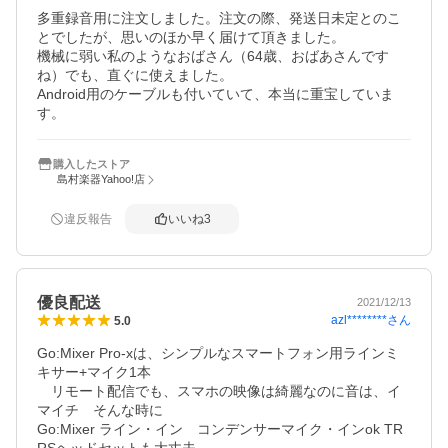
多重録音用に注文しました。注文の際、発送日未定とのこ
とでしたが、思いのほか早く届けて頂きました。

機械に弱い私のようなおばさん（64歳、おばあさんです
ね）でも、直ぐに使えました。

Android用のケーブルも付いていて、本当に重宝していま
す。
購入したストア
島村楽器Yahoo!店
違反報告
いいね
3
優良配送
2021/12/13
azl********
さん
5.0
Go:Mixer Pro-xは、シンプルなスマートフォン用ラインミ
キサー+マイク1本

　リモート配信でも、スマホの映像は綺麗なのに音は、イ
マイチ　そんな時に

Go:Mixer ライン・イン　コンデンサーマイク・インok TR