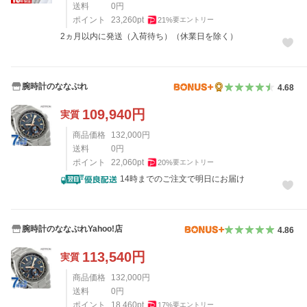
送料
0
円
ポイント
23,260
pt
21
%
要エントリー
2ヵ月以内に発送（入荷待ち）（休業日を除く）
腕時計のななぷれ
4.68
109,940
円
実質
商品価格
132,000
円
送料
0
円
ポイント
22,060
pt
20
%
要エントリー
14時までのご注文で明日にお届け
腕時計のななぷれYahoo!店
4.86
113,540
円
実質
商品価格
132,000
円
送料
0
円
ポイント
18,460
pt
17
%
要エントリー