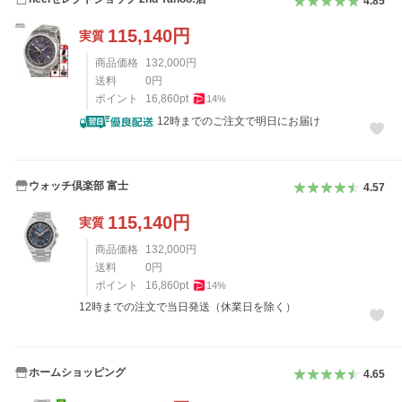
4.85
115,140
円
実質
商品価格
132,000
円
送料
0
円
ポイント
16,860
pt
14
%
12時までのご注文で明日にお届け
ウォッチ倶楽部 富士
4.57
115,140
円
実質
商品価格
132,000
円
送料
0
円
ポイント
16,860
pt
14
%
12時までの注文で当日発送（休業日を除く）
ホームショッピング
4.65