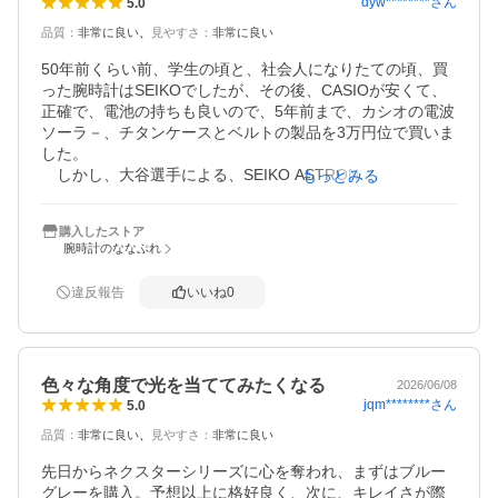
dyw********
さん
5.0
品質
：
非常に良い
見やすさ
：
非常に良い
50年前くらい前、学生の頃と、社会人になりたての頃、買
った腕時計はSEIKOでしたが、その後、CASIOが安くて、
正確で、電池の持ちも良いので、5年前まで、カシオの電波
ソーラ－、チタンケースとベルトの製品を3万円位で買いま
した。

　しかし、大谷選手による、SEIKO ASTRON の CM が、
もっとみる
流れていたので興味が出て、ASTRONの機種を比べて、濃
紺の下地に、金色の縁取りのデザインが良さそうだったの
購入したストア
で、この機種を購入した。現物が届いて、思っていた通り
腕時計のななぷれ
のデザインと視認性が良い事等で気に入っています。

　前述のCASIOと比較して、質の良さも感じられて、大変
違反報告
いいね
0
満足しています。

　あと、ベルトの調整で、３駒縮めました。自分でやった
経験が何度かあったので、出来ると思ったが、これは難し
そうだったので、近所に有ったSEIKO系列の時計店で調整
色々な角度で光を当ててみたくなる
して貰いました。

2026/06/08
jqm********
さん
5.0
品質
：
非常に良い
見やすさ
：
非常に良い
先日からネクスターシリーズに心を奪われ、まずはブルー
グレーを購入。予想以上に格好良く、次に、キレイさが際