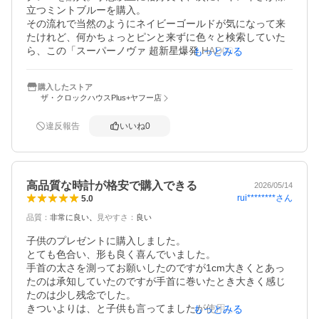
立つミントブルーを購入。

その流れで当然のようにネイビーゴールドが気になって来
たけれど、何かちょっとピンと来ずに色々と検索していた
ら、この「スーパーノヴァ 超新星爆発 HAD002J」を見つ
もっとみる
けて一目惚れ！

流石に予算が苦しくなって来たけれど、ポイントも使いな
購入したストア
がら思い切って購入しました。

ザ・クロックハウスPlus+ヤフー店
広告の写真は少し派手かな？と思っていたけど、実物が届
いてみたら想像していたより全然シックで、落ち着いた
違反報告
いいね
0
〈大人仕様〉

仕事で使用しても、格好良い大人を演出できる落ち着いた
デザイン！

またお気に入りの一本が増えました。

高品質な時計が格安で購入できる
動画は室内のLED照明の光ですが、太陽光だとまた違った
2026/05/14
rui********
さん
5.0
文字盤のキレイさが味わえます！
品質
：
非常に良い
見やすさ
：
良い
子供のプレゼントに購入しました。

とても色合い、形も良く喜んでいました。

手首の太さを測ってお願いしたのですが1cm大きくとあっ
たのは承知していたのですが手首に巻いたとき大きく感じ
たのは少し残念でした。

きついよりは、と子供も言ってましたが使用していく中で
もっとみる