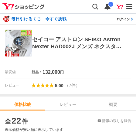
i
毎日引けるくじ 今すぐ挑戦
ログイン
セイコー アストロン SEIKO Astron
Nexter HAD002J メンズ ネクスター
ソーラー電波 爆買
132,000
最安値
新品：
円
（
7
件
）
レビュー
5.00
レビュー
概要
価格比較
価格比較
22
全
件
情報の誤りを報告
表示価格が安い順に表示しています