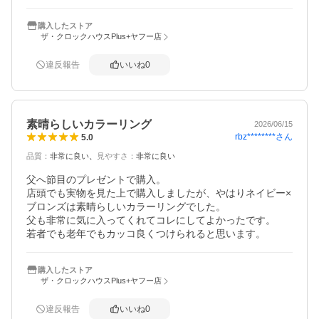
あまりにもくるくる回るようであれば修正しようかと思い
ます。商品自体は満足しております。
購入したストア
ザ・クロックハウスPlus+ヤフー店
違反報告
いいね
0
素晴らしいカラーリング
2026/06/15
rbz********
さん
5.0
品質
：
非常に良い
見やすさ
：
非常に良い
父へ節目のプレゼントで購入。

店頭でも実物を見た上で購入しましたが、やはりネイビー×
ブロンズは素晴らしいカラーリングでした。

父も非常に気に入ってくれてコレにしてよかったです。

若者でも老年でもカッコ良くつけられると思います。
購入したストア
ザ・クロックハウスPlus+ヤフー店
違反報告
いいね
0