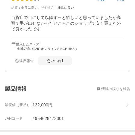
品質
：
非常に良い
見やすさ
：
非常に良い
百貨店で目にして以降ずっと欲しいと思っていましたが高
額で手が出せなかったところこのショップで安く買えたの
で良かったです
購入したストア
創業75年 YANOオンラインSINCE1948
違反報告
いいね
1
概要
製品情報
情報の誤りを報告
132,000
円
最安値（新品）
4954628473301
JANコード