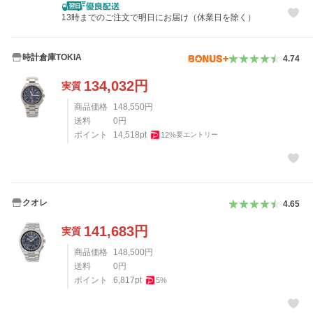
13時までのご注文で明日にお届け（休業日を除く）
時計倉庫TOKIA
4.74
134,032
円
実質
商品価格
148,550
円
送料
0
円
ポイント
14,518
pt
12
%
要エントリー
クオレ
4.65
141,683
円
実質
商品価格
148,500
円
送料
0
円
ポイント
6,817
pt
5
%