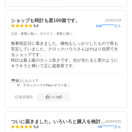
ショップも時計も星100個です。
2026/07/19
pap********
さん
5.0
品質
：
非常に良い
見やすさ
：
非常に良い
無事指定日に着きました。梱包もしっかりしたもので荷も
安定していました。クロックハウスさんはやはり信用でき
るショップです。

時計は最上級のカッコ良さです。光が当たると星のように
キラキラと輝いて正に超新星です。
購入したストア
ザ・クロックハウスPlus+ヤフー店
違反報告
いいね
0
ついに届きました。いろいろと購入を検討…
2026/04/25
sik********
さん
5.0