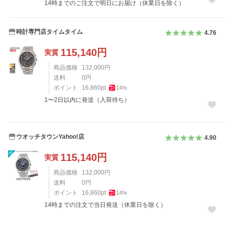
14時までのご注文で明日にお届け（休業日を除く）
時計専門店タイムタイム
4.76
115,140
円
実質
商品価格
132,000
円
送料
0
円
ポイント
16,860
pt
14
%
1〜2日以内に発送（入荷待ち）
ウオッチタウンYahoo!店
4.90
115,140
円
実質
商品価格
132,000
円
送料
0
円
ポイント
16,860
pt
14
%
14時までの注文で当日発送（休業日を除く）