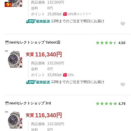
商品価格
132,000
円
送料
0
円
ポイント
15,860
pt
14
%
要エントリー
12時までのご注文で明日にお届け
neelセレクトショップ Yahoo!店
4.50
116,340
円
実質
商品価格
132,000
円
送料
0
円
ポイント
15,660
pt
13
%
12時までのご注文で明日にお届け
neelセレクトショップ 3rd
4.79
116,340
円
実質
商品価格
132,000
円
送料
0
円