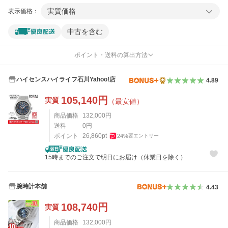
実質価格
表示価格：
中古を含む
ポイント・送料の算出方法
ハイセンスハイライフ石川Yahoo!店
4.89
105,140
円
実質
（最安値）
商品価格
132,000
円
送料
0
円
ポイント
26,860
pt
24
%
要エントリー
15時までのご注文で明日にお届け（休業日を除く）
腕時計本舗
4.43
108,740
円
実質
商品価格
132,000
円