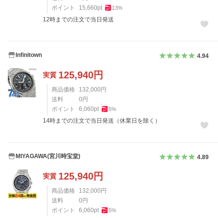
ポイント
15,660
pt
13
%
12時までの注文で当日発送
Infinitown
4.94
125,940
円
実質
商品価格
132,000
円
送料
0
円
ポイント
6,060
pt
5
%
14時までの注文で当日発送（休業日を除く）
MIYAGAWA(宮川時宝堂)
4.89
125,940
円
実質
商品価格
132,000
円
送料
0
円
ポイント
6,060
pt
5
%