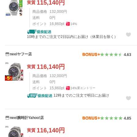
115,140
円
実質
商品価格
132,000
円
送料
0
円
ポイント
16,860
pt
14
%
10時までのご注文で2日以内にお届け（休業日を除く）
neelヤフー店
4.63
116,140
円
実質
商品価格
132,000
円
送料
0
円
ポイント
15,860
pt
14
%
要エントリー
12時までのご注文で明日にお届け
neel腕時計Yahoo!店
4.85
116,140
円
実質