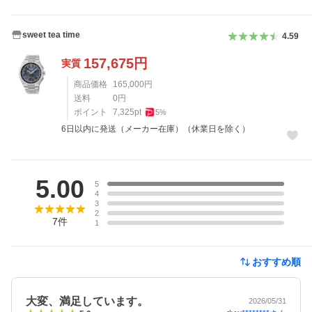
sweet tea time
4.59
157,675
円
実質
商品価格
165,000
円
送料
0
円
ポイント
7,325
pt
5
%
6日以内に発送（メーカー在庫）（休業日を除く）
レビュー
5.00
5
4
3
2
7
件
1
おすすめ順
大変、満足しています。
2026/05/31