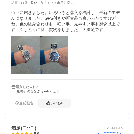
品質
：
非常に良い
見やすさ
：
非常に良い
ついに届きました。いろいろと購入を検討し、最新のモデ
ルになりました。GPS付きや新古品も良かったですけど
ね。色の組み合わせも、軽い事、見やすい事も想像以上で
す。久しぶりに良い買物をしました。大満足です。
購入したストア
腕時計のななぷれYahoo!店
違反報告
いいね
0
満足( ¯﹀¯ )
2026/06/05
xqu********
さん
5.0