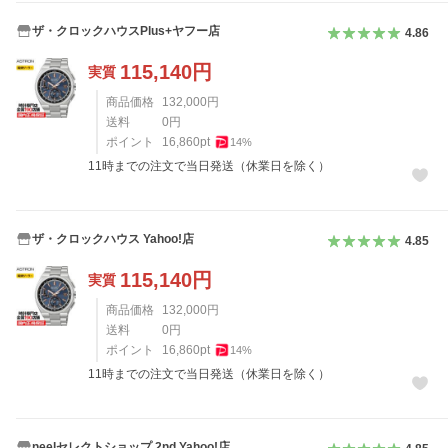
ザ・クロックハウスPlus+ヤフー店
4.86
115,140
円
実質
商品価格
132,000
円
送料
0
円
ポイント
16,860
pt
14
%
11時までの注文で当日発送（休業日を除く）
ザ・クロックハウス Yahoo!店
4.85
115,140
円
実質
商品価格
132,000
円
送料
0
円
ポイント
16,860
pt
14
%
11時までの注文で当日発送（休業日を除く）
neelセレクトショップ 2nd Yahoo!店