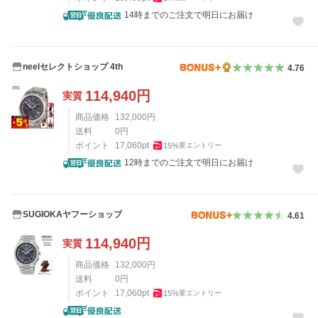
14時までのご注文で明日にお届け
neelセレクトショップ 4th
4.76
114,940
円
実質
商品価格
132,000
円
送料
0
円
ポイント
17,060
pt
15
%
要エントリー
12時までのご注文で明日にお届け
SUGIOKAヤフーショップ
4.61
114,940
円
実質
商品価格
132,000
円
送料
0
円
ポイント
17,060
pt
15
%
要エントリー