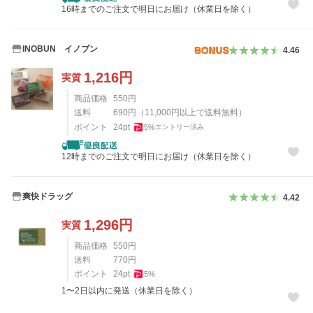
16時までのご注文で明日にお届け（休業日を除く）
INOBUN イノブン
4.46
1,216
円
実質
商品価格
550
円
送料
690
円
（
11,000
円以上で送料無料）
ポイント
24
pt
5
%
エントリー済み
12時までのご注文で明日にお届け（休業日を除く）
爽快ドラッグ
4.42
1,296
円
実質
商品価格
550
円
送料
770
円
ポイント
24
pt
5
%
1〜2日以内に発送（休業日を除く）