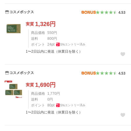
コスメボックス
4.53
1,326
円
実質
商品価格
550
円
送料
800
円
ポイント
24
pt
5
%
エントリー済み
1〜2日以内に発送（休業日を除く）
コスメボックス
4.53
1,690
円
実質
商品価格
1,770
円
送料
0
円
ポイント
80
pt
5
%
エントリー済み
1〜2日以内に発送（休業日を除く）
レビュー