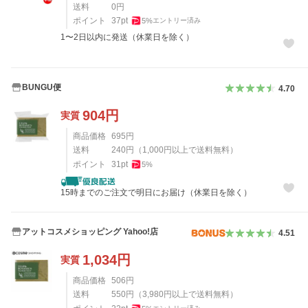
送料
0
円
ポイント
37
pt
5
%
エントリー済み
1〜2日以内に発送（休業日を除く）
BUNGU便
4.70
904
円
実質
商品価格
695
円
送料
240
円
（
1,000
円以上で送料無料）
ポイント
31
pt
5
%
15時までのご注文で明日にお届け（休業日を除く）
アットコスメショッピング Yahoo!店
4.51
1,034
円
実質
商品価格
506
円
送料
550
円
（
3,980
円以上で送料無料）