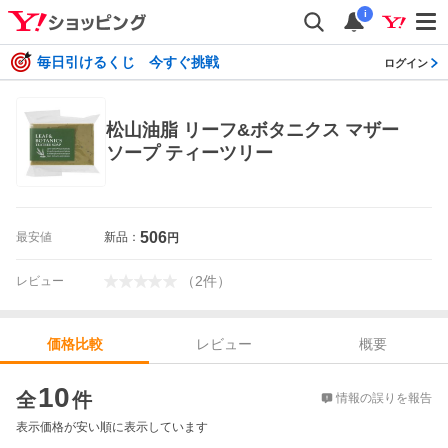
i
毎日引けるくじ 今すぐ挑戦
ログイン
松山油脂 リーフ&ボタニクス マザー
ソープ ティーツリー
506
最安値
新品：
円
（
2
件
）
レビュー
レビュー
概要
価格比較
価格比較
10
全
件
情報の誤りを報告
表示価格が安い順に表示しています