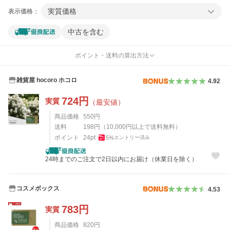
実質価格
表示価格：
中古を含む
ポイント・送料の算出方法
雑貨屋 hocoro ホコロ
4.92
724
円
実質
（最安値）
商品価格
550
円
送料
198
円
（
10,000
円以上で送料無料）
ポイント
24
pt
5
%
エントリー済み
24時までのご注文で2日以内にお届け（休業日を除く）
コスメボックス
4.53
783
円
実質
商品価格
820
円