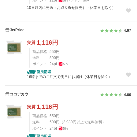
ポイント
22
pt
5
%
エントリー済み
10日以内に発送（お取り寄せ販売）（休業日を除く）
JetPrice
4.67
1,116
円
実質
商品価格
550
円
送料
590
円
ポイント
24
pt
5
%
16時までのご注文で明日にお届け（休業日を除く）
ココデカウ
4.60
1,116
円
実質
商品価格
550
円
送料
590
円
（
3,980
円以上で送料無料）
ポイント
24
pt
5
%