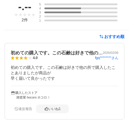
-.--
5
4
3
2
2
件
1
おすすめ順
初めての購入です。この石鹸は好きで他の…
2026/02/06
fgq********
さん
4.0
初めての購入です。この石鹸は好きで他の所で購入したこ
とありましたが商品が

早く届いて良かったです
購入したストア
雑貨屋 hocoro ホコロ
違反報告
いいね
1
概要