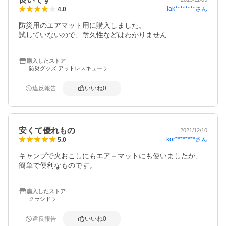
iak********
さん
4.0
防災用のエアマット用に購入しました。

試していないので、耐久性などはわかりません
購入したストア
防災グッズ アットレスキュー
違反報告
いいね
0
安くて優れもの
2021/12/10
kor********
さん
5.0
キャンプで火おこしにもエア－マットにも使いましたが、
簡単で便利なものです。
購入したストア
クラシド
違反報告
いいね
0