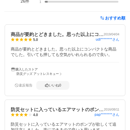
26
件
1
おすすめ順
商品が要約とどきました。思った以上にコ…
2019/04/04
udl********
さん
5.0
商品が要約とどきました。思った以上にコンパクトな商品
でした。引いても押しても空気がいれられるので良い。
購入したストア
防災グッズ アットレスキュー
違反報告
いいね
0
防災セットに入っているエアマットのポン…
2016/08/11
pap********
さん
4.0
防災セットに入っているエアマットのポンプが欲しくて追
加注文しました。楽にできるので良いと思います。