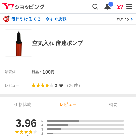
i
毎日引けるくじ 今すぐ挑戦
ログイン
空気入れ 倍速ポンプ
100
最安値
新品：
円
（
26
件
）
レビュー
3.96
価格比較
概要
レビュー
レビュー
3.96
5
4
3
2