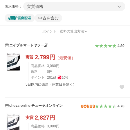
実質価格
表示価格：
中古を含む
ポイント・送料の算出方法
エイブルマートヤフー店
4.80
2,799
円
実質
（最安値）
商品価格
3,080
円
送料
0
円
ポイント
281
pt
10
%
5日以内に発送（休業日を除く）
chuya-online チューヤオンライン
4.70
2,827
円
実質
商品価格
3,080
円