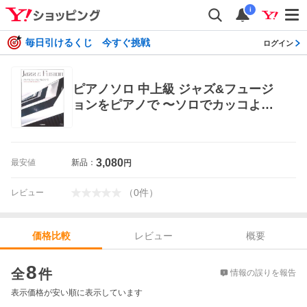
i
毎日引けるくじ 今すぐ挑戦
ログイン
ピアノソロ 中上級 ジャズ&フュージ
ョンをピアノで 〜ソロでカッコよく
弾ける曲、揃えました。 〜 ヤマハミ
ュージックメディア
3,080
最安値
新品：
円
（
0
件
）
レビュー
レビュー
概要
価格比較
価格比較
8
全
件
情報の誤りを報告
表示価格が安い順に表示しています