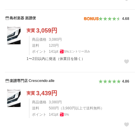
島村楽器 楽譜便
4.68
3,059
円
実質
商品価格
3,080
円
送料
120
円
ポイント
141
pt
5
%
エントリー済み
1〜2日以内に発送（休業日を除く）
楽譜専門店 Crescendo alle
4.86
3,439
円
実質
商品価格
3,080
円
送料
500
円
（
3,980
円以上で送料無料）
ポイント
141
pt
5
%