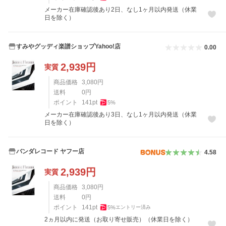
メーカー在庫確認後あり2日、なし1ヶ月以内発送（休業
日を除く）
すみやグッディ楽譜ショップYahoo!店
0.00
2,939
円
実質
商品価格
3,080
円
送料
0
円
ポイント
141
pt
5
%
メーカー在庫確認後あり3日、なし1ヶ月以内発送（休業
日を除く）
バンダレコード ヤフー店
4.58
2,939
円
実質
商品価格
3,080
円
送料
0
円
ポイント
141
pt
5
%
エントリー済み
2ヵ月以内に発送（お取り寄せ販売）（休業日を除く）