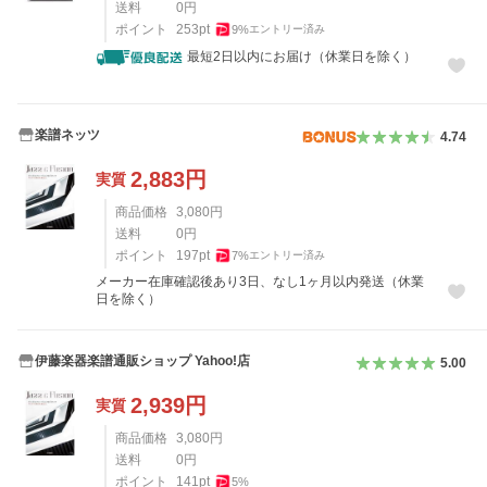
送料
0
円
ポイント
253
pt
9
%
エントリー済み
最短2日以内にお届け（休業日を除く）
楽譜ネッツ
4.74
2,883
円
実質
商品価格
3,080
円
送料
0
円
ポイント
197
pt
7
%
エントリー済み
メーカー在庫確認後あり3日、なし1ヶ月以内発送（休業
日を除く）
伊藤楽器楽譜通販ショップ Yahoo!店
5.00
2,939
円
実質
商品価格
3,080
円
送料
0
円
ポイント
141
pt
5
%