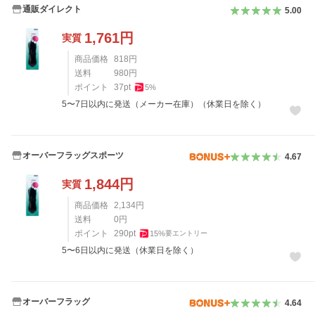
通販ダイレクト
5.00
1,761
円
実質
商品価格
818
円
送料
980
円
ポイント
37
pt
5
%
5〜7日以内に発送（メーカー在庫）（休業日を除く）
オーバーフラッグスポーツ
4.67
1,844
円
実質
商品価格
2,134
円
送料
0
円
ポイント
290
pt
15
%
要エントリー
5〜6日以内に発送（休業日を除く）
オーバーフラッグ
4.64