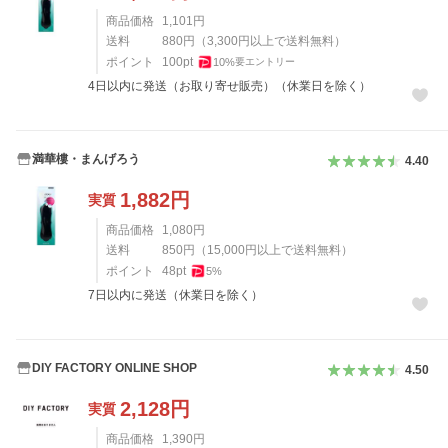
商品価格
1,101
円
送料
880
円
（
3,300
円以上で送料無料）
ポイント
100
pt
10
%
要エントリー
4日以内に発送（お取り寄せ販売）（休業日を除く）
満華樓・まんげろう
4.40
1,882
円
実質
商品価格
1,080
円
送料
850
円
（
15,000
円以上で送料無料）
ポイント
48
pt
5
%
7日以内に発送（休業日を除く）
DIY FACTORY ONLINE SHOP
4.50
2,128
円
実質
商品価格
1,390
円