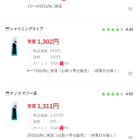
13〜14日以内に発送
シャイニングストア
4.34
1,302
円
実質
商品価格
819
円
送料
520
円
ポイント
37
pt
5
%
6〜7日以内に発送（お取り寄せ販売）（休業日を除く）
ナノズ ヤフー店
4.52
1,311
円
実質
商品価格
1,372
円
送料
0
円
ポイント
61
pt
5
%
10日以内に発送（お取り寄せ販売）（休業日を除く）