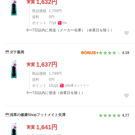
1,632
円
実質
商品価格
1,709
円
送料
0
円
ポイント
77
pt
5
%
6〜7日以内に発送（メーカー在庫）（休業日を除く）
ダテ薬局
4.19
1,637
円
実質
商品価格
1,799
円
送料
0
円
ポイント
162
pt
10
%
要エントリー
5〜7日以内に発送（休業日を除く）
浅草の健康Shopフットメイト矢澤
4.77
1,641
円
実質