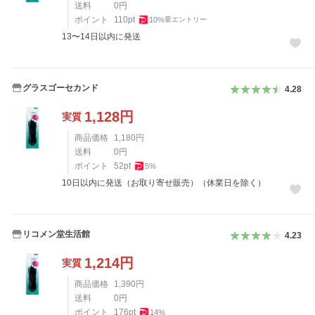
送料
0
円
ポイント
110
pt
10
%
要エントリー
13〜14日以内に発送
グラスゴーセカンド
4.28
1,128
円
実質
商品価格
1,180
円
送料
0
円
ポイント
52
pt
5
%
10日以内に発送（お取り寄せ販売）（休業日を除く）
リコメン堂生活館
4.23
1,214
円
実質
商品価格
1,390
円
送料
0
円
ポイント
176
pt
14
%