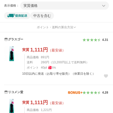
実質価格
表示価格：
中古を含む
ポイント・送料の算出方法
グラスゴー
4.31
1,111
円
実質
（最安値）
商品価格
891
円
送料
260
円
（
13,200
円以上で送料無料）
ポイント
40
pt
5
%
10日以内に発送（お取り寄せ販売）（休業日を除く）
リコメン堂
4.28
1,111
円
実質
（最安値）
商品価格
1,221
円