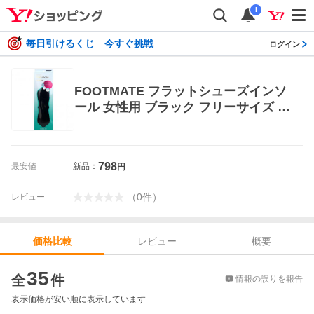
i
毎日引けるくじ 今すぐ挑戦
ログイン
FOOTMATE フラットシューズインソ
ール 女性用 ブラック フリーサイズ (2
2.5〜25.5cm)
798
最安値
新品：
円
（
0
件
）
レビュー
レビュー
概要
価格比較
価格比較
35
全
件
情報の誤りを報告
表示価格が安い順に表示しています