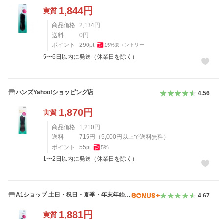
1,844
円
実質
商品価格
2,134
円
送料
0
円
ポイント
290
pt
15
%
要エントリー
5〜6日以内に発送（休業日を除く）
ハンズYahoo!ショッピング店
4.56
1,870
円
実質
商品価格
1,210
円
送料
715
円
（
5,000
円以上で送料無料）
ポイント
55
pt
5
%
1〜2日以内に発送（休業日を除く）
A1ショップ 土日・祝日・夏季・年末年始休
4.67
業
1,881
円
実質