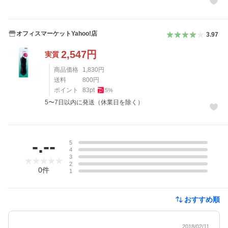
オフィスマーケットYahoo!店
3.97
2,547
円
実質
商品価格
1,830
円
送料
800
円
ポイント
83
pt
5
%
5〜7日以内に発送（休業日を除く）
レビュー
-.--
5
4
3
2
0
件
1
おすすめ順
2018/02/11