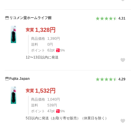
リコメン堂ホームライフ館
4.31
1,328
円
実質
商品価格
1,390
円
送料
0
円
ポイント
62
pt
5
%
12〜13日以内に発送
Fujita Japan
4.29
1,532
円
実質
商品価格
1,040
円
送料
539
円
ポイント
47
pt
5
%
5日以内に発送（お取り寄せ販売）（休業日を除く）