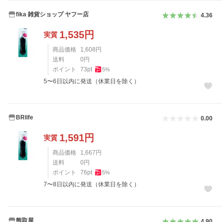
fika 雑貨ショップ ヤフー店
4.36
1,535
円
実質
商品価格
1,608
円
送料
0
円
ポイント
73
pt
5
%
5〜6日以内に発送（休業日を除く）
BRlife
0.00
1,591
円
実質
商品価格
1,667
円
送料
0
円
ポイント
76
pt
5
%
7〜8日以内に発送（休業日を除く）
熊取屋
4.90