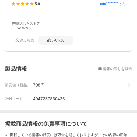
min********
さん
5.0
購入したストア
WORM
違反報告
いいね
0
概要
製品情報
情報の誤りを報告
798
円
最安値（新品）
4947237830436
JANコード
掲載商品情報の免責事項について
掲載している情報の精度には万全を期しておりますが、その内容の正確