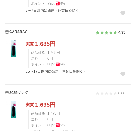
ポイント
78
pt
5
%
5〜7日以内に発送（休業日を除く）
CARSBAY
4.95
1,685
円
実質
商品価格
1,765
円
送料
0
円
ポイント
80
pt
5
%
15〜17日以内に発送（休業日を除く）
2025ツナグ
0.00
1,695
円
実質
商品価格
1,775
円
送料
0
円
ポイント
80
pt
5
%