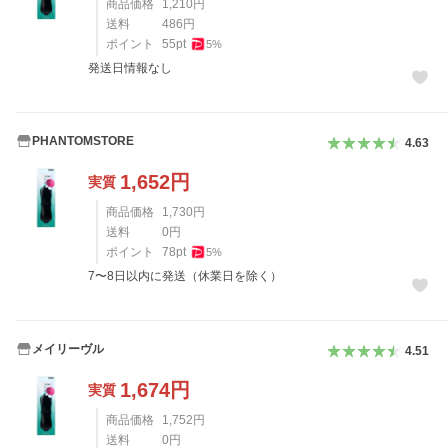
商品価格
1,210
円
送料
486
円
ポイント
55
pt
5
%
発送日情報なし
PHANTOMSTORE
4.63
1,652
円
実質
商品価格
1,730
円
送料
0
円
ポイント
78
pt
5
%
7〜8日以内に発送（休業日を除く）
メイリーヴル
4.51
1,674
円
実質
商品価格
1,752
円
送料
0
円