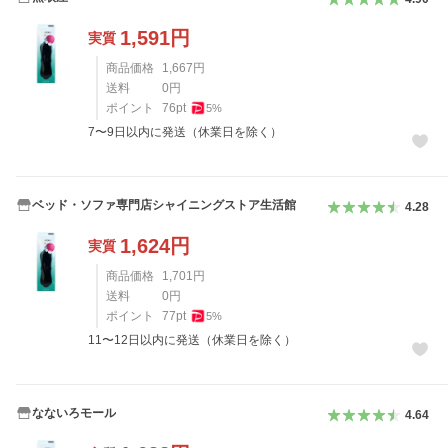
1,591
円
実質
商品価格
1,667
円
送料
0
円
ポイント
76
pt
5
%
7〜9日以内に発送（休業日を除く）
ベッド・ソファ専門店シャイニングストア生活館
4.28
1,624
円
実質
商品価格
1,701
円
送料
0
円
ポイント
77
pt
5
%
11〜12日以内に発送（休業日を除く）
なないろモール
4.64