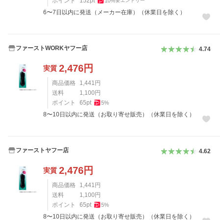
ポイント
152
pt
10
%
要エントリー
6〜7日以内に発送（メーカー在庫）（休業日を除く）
ファーストWORKヤフー店
4.74
2,476
円
実質
商品価格
1,441
円
送料
1,100
円
ポイント
65
pt
5
%
8〜10日以内に発送（お取り寄せ販売）（休業日を除く）
ファーストヤフー店
4.62
2,476
円
実質
商品価格
1,441
円
送料
1,100
円
ポイント
65
pt
5
%
8〜10日以内に発送（お取り寄せ販売）（休業日を除く）