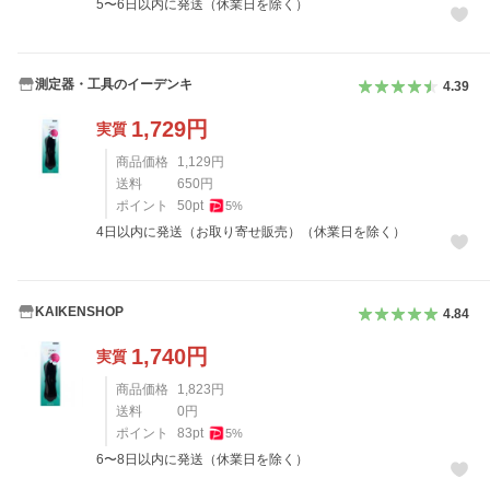
5〜6日以内に発送（休業日を除く）
測定器・工具のイーデンキ
4.39
1,729
円
実質
商品価格
1,129
円
送料
650
円
ポイント
50
pt
5
%
4日以内に発送（お取り寄せ販売）（休業日を除く）
KAIKENSHOP
4.84
1,740
円
実質
商品価格
1,823
円
送料
0
円
ポイント
83
pt
5
%
6〜8日以内に発送（休業日を除く）