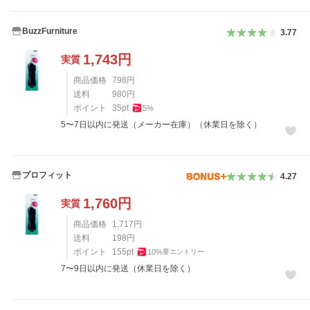
BuzzFurniture
3.77
1,743
円
実質
商品価格
798
円
送料
980
円
ポイント
35
pt
5
%
5〜7日以内に発送（メーカー在庫）（休業日を除く）
プロフィット
4.27
1,760
円
実質
商品価格
1,717
円
送料
198
円
ポイント
155
pt
10
%
要エントリー
7〜9日以内に発送（休業日を除く）