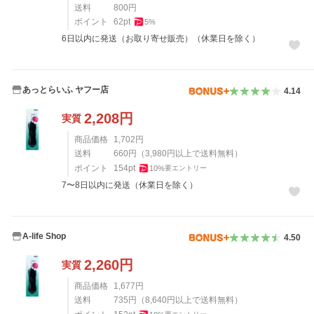
送料
800
円
ポイント
62
pt
5
%
6日以内に発送（お取り寄せ販売）（休業日を除く）
あっとらいふ ヤフー店
4.14
2,208
円
実質
商品価格
1,702
円
送料
660
円
（
3,980
円以上で送料無料）
ポイント
154
pt
10
%
要エントリー
7〜8日以内に発送（休業日を除く）
A-life Shop
4.50
2,260
円
実質
商品価格
1,677
円
送料
735
円
（
8,640
円以上で送料無料）