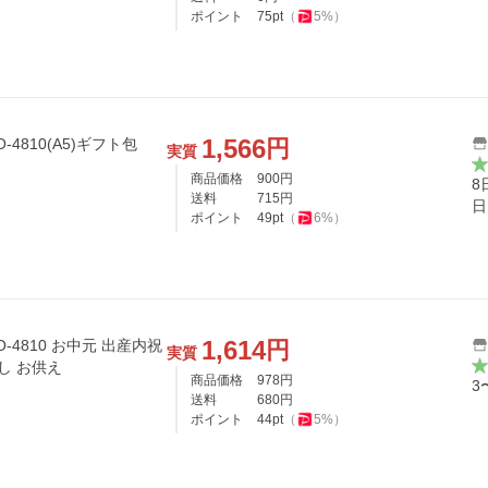
ポイント
75
pt
（
5
%）
1,566
円
実質
商品価格
900
円
8
送料
715
円
日
ポイント
49
pt
（
6
%）
1,614
円
中元 出産内祝
実質
し お供え
商品価格
978
円
3
送料
680
円
ポイント
44
pt
（
5
%）