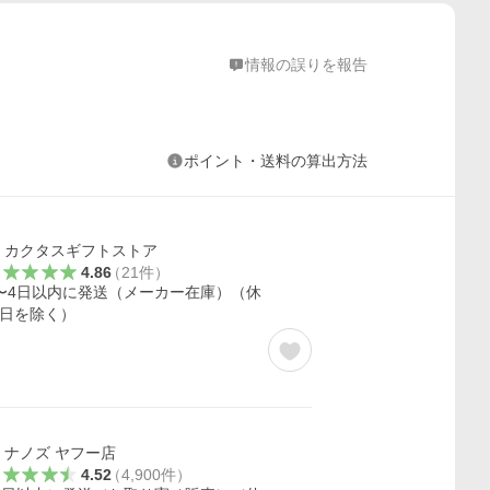
情報の誤りを報告
ポイント・送料の算出方法
カクタスギフトストア
4.86
（
21
件
）
〜4日以内に発送（メーカー在庫）（休
日を除く）
ナノズ ヤフー店
4.52
（
4,900
件
）