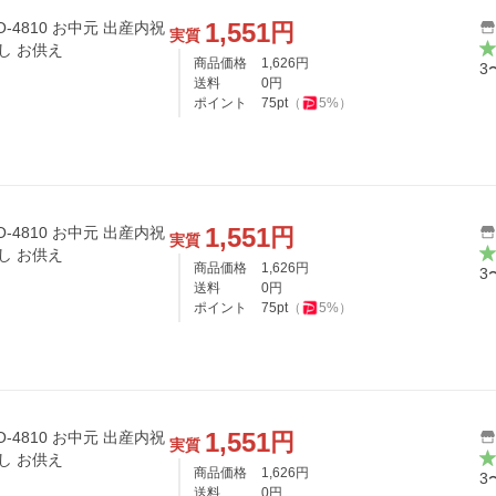
1,551
円
中元 出産内祝
実質
し お供え
商品価格
1,626
円
3
送料
0
円
ポイント
75
pt
（
5
%）
1,551
円
中元 出産内祝
実質
し お供え
商品価格
1,626
円
3
送料
0
円
ポイント
75
pt
（
5
%）
1,551
円
中元 出産内祝
実質
し お供え
商品価格
1,626
円
3
送料
0
円