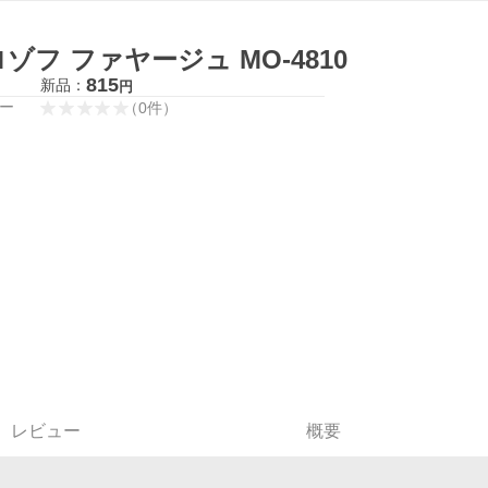
ゾフ ファヤージュ MO-4810
815
新品：
円
ー
（
0
件
）
レビュー
概要