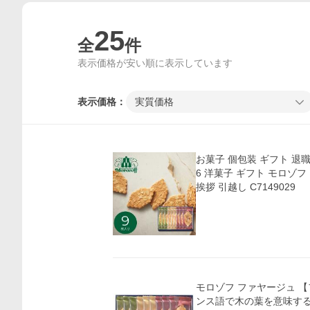
25
全
件
表示価格が安い順に表示しています
表示価格：
実質価格
お菓子 個包装 ギフト 退職 転勤 お返し 内祝い 202
6 洋菓子 ギフト モロゾフ ファヤージュ MO-4810
挨拶 引越し C7149029
モロゾフ ファヤージュ 【
ンス語で木の葉を意味する