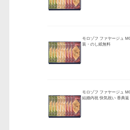
モロゾフ ファヤージュ MO-4810(A5)ギフト包
装・のし紙無料
モロゾフ ファヤージュ MO-4810 お
結婚内祝 快気祝い 香典返