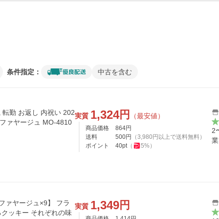
条件指定：
中古を含む
1,324
円
実質
（最安値）
商品価格
864
円
2
送料
500
円
（
3,980
円以上で送料無料）
業
ポイント
40
pt
（
5
%）
1,349
円
ファヤージュ×9】 フラ
実質
クッキー それぞれの味
商品価格
1,414
円