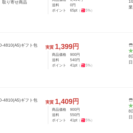
1
と食感が繊細に重なり合う 取り寄せ商品
送料
0
円
業
ポイント
65
pt
（
5
%）
1,399
円
実質
商品価格
900
円
8
送料
540
円
日
ポイント
41
pt
（
5
%）
1,409
円
実質
商品価格
900
円
8
送料
550
円
日
ポイント
41
pt
（
5
%）