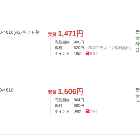
1,471
円
実質
商品価格
900
円
8
送料
620
円
（
20,000
円以上で送料無料）
日
ポイント
49
pt
（
6
%）
1,506
円
4810
実質
商品価格
864
円
2
送料
680
円
ポイント
38
pt
（
5
%）