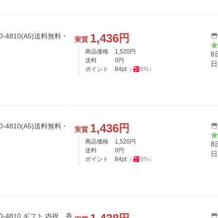
1,436
円
実質
商品価格
1,520
円
8
送料
0
円
日
ポイント
84
pt
（
6
%）
1,436
円
実質
商品価格
1,520
円
8
送料
0
円
日
ポイント
84
pt
（
6
%）
フト 内祝 香