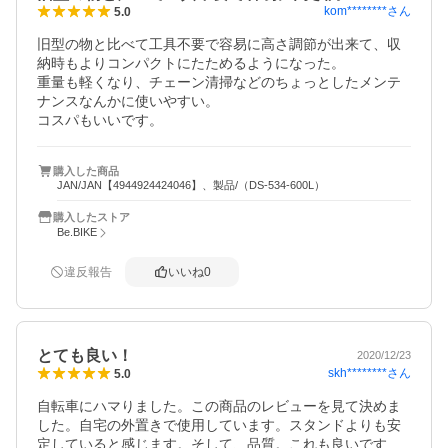
kom********
さん
5.0
旧型の物と比べて工具不要で容易に高さ調節が出来て、収
納時もよりコンパクトにたためるようになった。

重量も軽くなり、チェーン清掃などのちょっとしたメンテ
ナンスなんかに使いやすい。

コスパもいいです。
購入した商品
JAN/JAN【4944924424046】、製品/（DS-534-600L）
購入したストア
Be.BIKE
違反報告
いいね
0
とても良い！
2020/12/23
skh********
さん
5.0
自転車にハマりました。この商品のレビューを見て決めま
した。自宅の外置きで使用しています。スタンドよりも安
定していると感じます。そして、品質。これも良いです