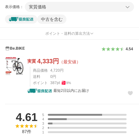
実質価格
表示価格：
中古を含む
ポイント・送料の算出方法
Be.BIKE
4.54
4,333
円
実質
（最安値）
商品価格
4,720
円
送料
0
円
ポイント
387
pt
9
%
最短2日以内にお届け
レビュー
4.61
5
4
3
2
87
件
1