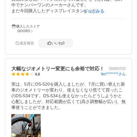
中でナンバーワンのメーカーさんです。

まだ今回購入したディスプレイスタンドは届いていません
もっとみる
が、初めて使用しますので楽しみです。
購入したストア
DOORS
違反報告
いいね
0
大幅なジオメトリー変更にも余裕で対応！
2026/07/22
tec********
さん
4.0
実は、5月にDS-520を購入しましたが、7月に買い替えた新
車のジオメトリーが変わり、使えなくなり慌てて買ったこ
のDS-534です。DS-534も使えなかったらどうしようかと
心配しましたが、対応範囲が広くて(高さ調整幅が広い)、無
事使うことができました。