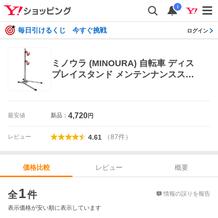
i
毎日引けるくじ 今すぐ挑戦
ログイン
ミノウラ (MINOURA) 自転車 ディス
プレイスタンド メンテンナンススタ
ンド DS-532-600L スタンド型1台用
チェーンステー
4,720
最安値
新品：
円
（
87
件
）
レビュー
4.61
レビュー
概要
価格比較
価格比較
1
全
件
情報の誤りを報告
表示価格が安い順に表示しています