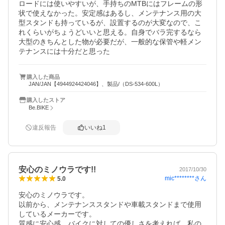
ロードには使いやすいが、手持ちのMTBにはフレームの形
状で使えなかった。安定感はあるし、メンテナンス用の大
型スタンドも持っているが、設置するのが大変なので、こ
れくらいがちょうどいいと思える。自身でバラ完するなら
大型のきちんとした物が必要だが、一般的な保管や軽メン
テナンスには十分だと思った
購入した商品
JAN/JAN【4944924424046】、製品/（DS-534-600L）
購入したストア
Be.BIKE
違反報告
いいね
1
安心のミノウラです!!
2017/10/30
mic********
さん
5.0
安心のミノウラです。

以前から、メンテナンススタンドや車載スタンドまで使用
しているメーカーです。

質感に安心感、バイクに対しての優しさを考えれば、私の