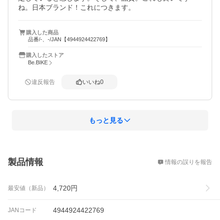
ね。日本ブランド！これにつきます。
購入した商品
品番/-、-/JAN【4944924422769】
購入したストア
Be.BIKE
違反報告
いいね
0
もっと見る
概要
製品情報
情報の誤りを報告
4,720
円
最安値（新品）
4944924422769
JANコード