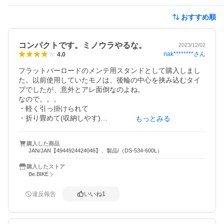
おすすめ順
コンパクトです。ミノウラやるな。
2023/12/02
nak********
さん
4.0
フラットバーロードのメンテ用スタンドとして購入しまし
た。以前使用していたモノは、後輪の中心を挟み込むタイ
プでしたが、意外とアレ面倒なのよね。

なので。。。

・軽く引っ掛けられて

・折り畳めて(収納しやす)

もっとみる
・安価なもの5000円まで！

を探し、ペイペイ祭もあってコレを勢いで購入www

購入した商品
JAN/JAN【4944924424046】、製品/（DS-534-600L）
フックが樹脂みたいな素材で覆われているので車体に傷付
けなくて良い！

購入したストア
ただ、車体を選ぶ？？or私のセッティングの問題？？ベス
Be.BIKE
トな掛け具合のアーム位置(高さ)と方向(上フックの斜め具
合)にするのに少し苦労した。まぁ一度やったらもう変えな
違反報告
いいね
1
いですけどねー(^o^)

あと、リムなどへの干渉はなかったです。
