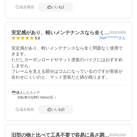
違反報告
いいね
1
安定感があり、軽いメンテナンスなら全く…
2020/10/09
hun********
さん
5.0
安定感があり、軽いメンテナンスなら全く問題なく使用で
きます。

ただしカーボンロードやマット塗装のバイクにはおすすめ
しません。

フレームを支える部分はゴムになっているのですが形状が
合わせにくいのと、マット塗装だと跡が残ります。
購入したストア
自転車のQBEI Yahoo!店
違反報告
いいね
0
旧型の物と比べて工具不要で容易に高さ調…
2024/12/03