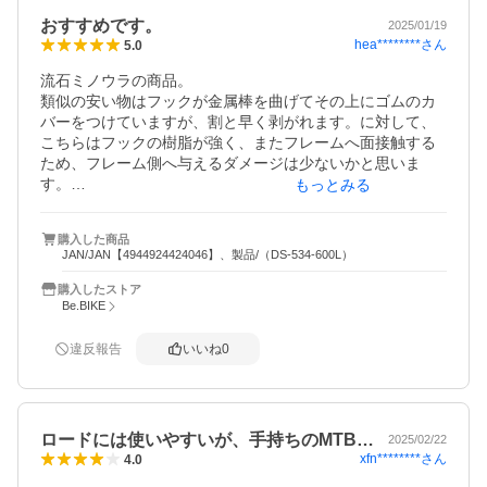
取り敢えず★4つ！
おすすめです。
2025/01/19
hea********
さん
5.0
流石ミノウラの商品。

類似の安い物はフックが金属棒を曲げてその上にゴムのカ
バーをつけていますが、割と早く剥がれます。に対して、
こちらはフックの樹脂が強く、またフレームへ面接触する
ため、フレーム側へ与えるダメージは少ないかと思いま
す。

もっとみる
工具なしでコンパクトにまとまるので遠征先にも持ってい
きやすいです。

購入した商品
値段も安いのでおすすめです。
JAN/JAN【4944924424046】、製品/（DS-534-600L）
購入したストア
Be.BIKE
違反報告
いいね
0
ロードには使いやすいが、手持ちのMTB…
2025/02/22
xfn********
さん
4.0