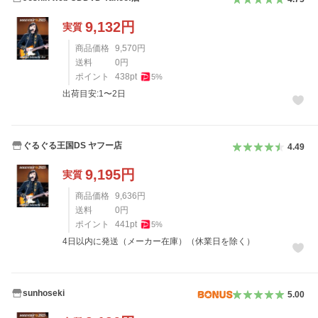
9,132
円
実質
商品価格
9,570
円
送料
0
円
ポイント
438
pt
5
%
出荷目安:1〜2日
ぐるぐる王国DS ヤフー店
4.49
9,195
円
実質
商品価格
9,636
円
送料
0
円
ポイント
441
pt
5
%
4日以内に発送（メーカー在庫）（休業日を除く）
sunhoseki
5.00