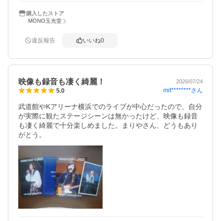
購入したストア
MONO玉光堂
違反報告
いいね
0
映像も録音も凄く綺麗！
2026/07/24
mit********
さん
5.0
武道館やKアリーナ横浜でのライブが中心だったので、自分
が実際に観たステージシーンは無かったけど、映像も録音
も凄く綺麗で十分楽しめました。まりやさん、どうもあり
がとう。