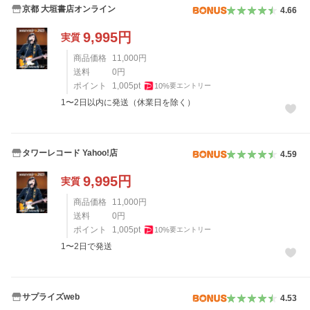
京都 大垣書店オンライン
4.66
9,995
円
実質
商品価格
11,000
円
送料
0
円
ポイント
1,005
pt
10
%
要エントリー
1〜2日以内に発送（休業日を除く）
タワーレコード Yahoo!店
4.59
9,995
円
実質
商品価格
11,000
円
送料
0
円
ポイント
1,005
pt
10
%
要エントリー
1〜2日で発送
サプライズweb
4.53