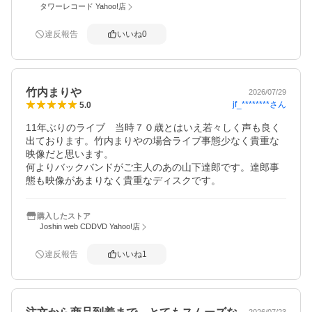
タワーレコード Yahoo!店
違反報告
いいね
0
竹内まりや
2026/07/29
jf_********
さん
5.0
11年ぶりのライブ　当時７０歳とはいえ若々しく声も良く
出ております。竹内まりやの場合ライブ事態少なく貴重な
映像だと思います。

何よりバックバンドがご主人のあの山下達郎です。達郎事
態も映像があまりなく貴重なディスクです。
購入したストア
Joshin web CDDVD Yahoo!店
違反報告
いいね
1