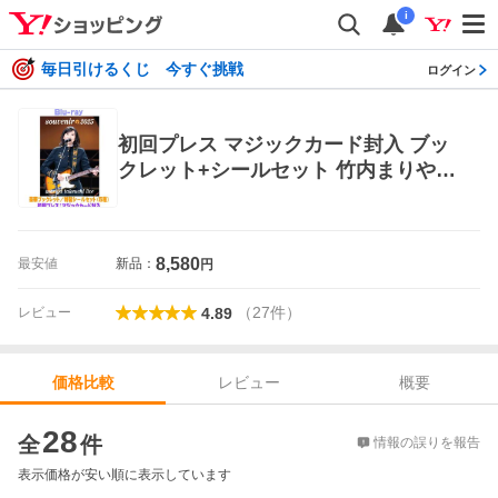
i
毎日引けるくじ 今すぐ挑戦
ログイン
初回プレス マジックカード封入 ブッ
クレット+シールセット 竹内まりや B
lu-ray/souvenir 2025 〜mariya takeu
chi live〜 26/7/22発売
8,580
最安値
新品：
円
（
27
件
）
レビュー
4.89
レビュー
概要
価格比較
価格比較
28
全
件
情報の誤りを報告
表示価格が安い順に表示しています