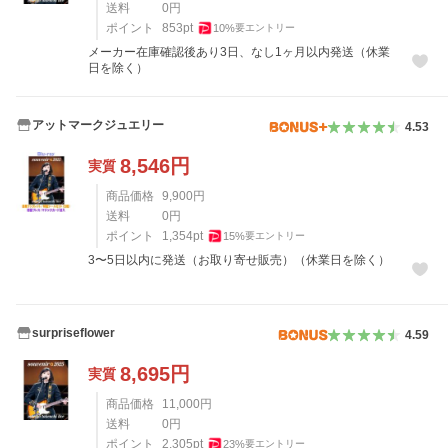
送料
0
円
ポイント
853
pt
10
%
要エントリー
メーカー在庫確認後あり3日、なし1ヶ月以内発送（休業
日を除く）
アットマークジュエリー
4.53
8,546
円
実質
商品価格
9,900
円
送料
0
円
ポイント
1,354
pt
15
%
要エントリー
3〜5日以内に発送（お取り寄せ販売）（休業日を除く）
surpriseflower
4.59
8,695
円
実質
商品価格
11,000
円
送料
0
円
ポイント
2,305
pt
23
%
要エントリー