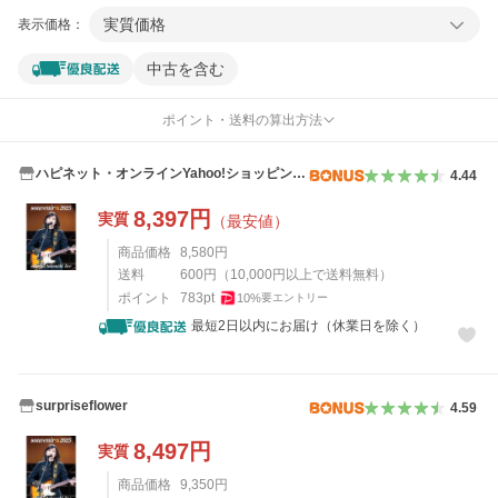
実質価格
表示価格：
中古を含む
ポイント・送料の算出方法
ハピネット・オンラインYahoo!ショッピング
4.44
店
8,397
円
実質
（最安値）
商品価格
8,580
円
送料
600
円
（
10,000
円以上で送料無料）
ポイント
783
pt
10
%
要エントリー
最短2日以内にお届け（休業日を除く）
surpriseflower
4.59
8,497
円
実質
商品価格
9,350
円