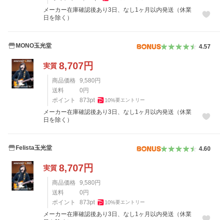
メーカー在庫確認後あり3日、なし1ヶ月以内発送（休業
日を除く）
MONO玉光堂
4.57
8,707
円
実質
商品価格
9,580
円
送料
0
円
ポイント
873
pt
10
%
要エントリー
メーカー在庫確認後あり3日、なし1ヶ月以内発送（休業
日を除く）
Felista玉光堂
4.60
8,707
円
実質
商品価格
9,580
円
送料
0
円
ポイント
873
pt
10
%
要エントリー
メーカー在庫確認後あり3日、なし1ヶ月以内発送（休業