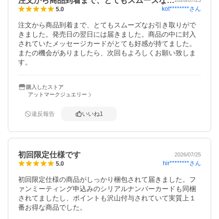
注文から商品到着まで、とてもスムーズな…
2026/07/23
kot********
さん
5.0
注文から商品到着まで、とてもスムーズなお引き取りがで
きました。発売日の翌日には届きました。商品の中に封入
されていたメッセージカードがとても好感が持てました。
またの機会がありましたら、次回もよろしくお願い致しま
す。
購入したストア
アットマークジュエリー
違反報告
いいね
1
初回限定仕様です
2026/07/25
hir********
さん
5.0
初回限定仕様の商品がしっかり梱包されて届きました。フ
ァンミーティング申込みのシリアルナンバーカードも同梱
されてましたし、ポイントも沢山付与されていて実質上１
番お得な商品でした。