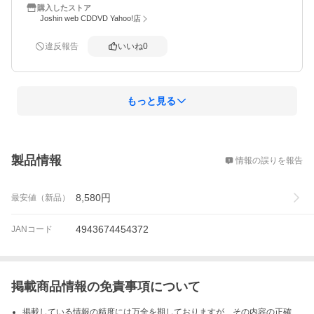
購入したストア
Joshin web CDDVD Yahoo!店
違反報告
いいね
0
もっと見る
概要
製品情報
情報の誤りを報告
8,580
円
最安値（新品）
4943674454372
JANコード
掲載商品情報の免責事項について
掲載している情報の精度には万全を期しておりますが、その内容の正確