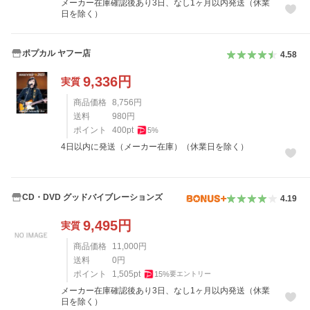
メーカー在庫確認後あり3日、なし1ヶ月以内発送（休業
日を除く）
ポプカル ヤフー店
4.58
9,336
円
実質
商品価格
8,756
円
送料
980
円
ポイント
400
pt
5
%
4日以内に発送（メーカー在庫）（休業日を除く）
CD・DVD グッドバイブレーションズ
4.19
9,495
円
実質
商品価格
11,000
円
送料
0
円
ポイント
1,505
pt
15
%
要エントリー
メーカー在庫確認後あり3日、なし1ヶ月以内発送（休業
日を除く）