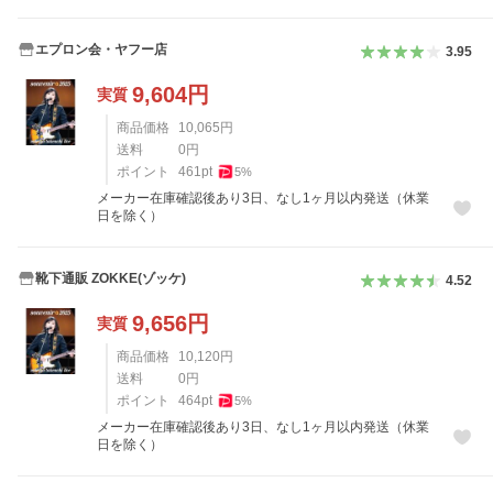
エプロン会・ヤフー店
3.95
9,604
円
実質
商品価格
10,065
円
送料
0
円
ポイント
461
pt
5
%
メーカー在庫確認後あり3日、なし1ヶ月以内発送（休業
日を除く）
靴下通販 ZOKKE(ゾッケ)
4.52
9,656
円
実質
商品価格
10,120
円
送料
0
円
ポイント
464
pt
5
%
メーカー在庫確認後あり3日、なし1ヶ月以内発送（休業
日を除く）