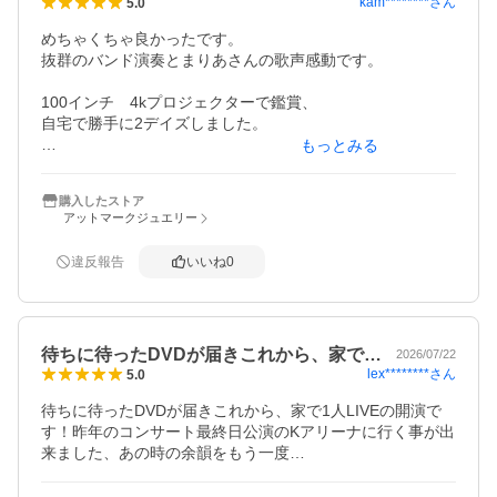
kam********
さん
5.0
めちゃくちゃ良かったです。

抜群のバンド演奏とまりあさんの歌声感動です。

100インチ　4kプロジェクターで鑑賞、

自宅で勝手に2デイズしました。

もっとみる
買って良かったです

購入したストア
アットマークジュエリー
違反報告
いいね
0
待ちに待ったDVDが届きこれから、家で…
2026/07/22
lex********
さん
5.0
待ちに待ったDVDが届きこれから、家で1人LIVEの開演で
す！昨年のコンサート最終日公演のKアリーナに行く事が出
来ました、あの時の余韻をもう一度…