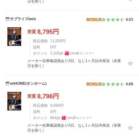
日を除く）
サプライズweb
4.53
8,795
円
実質
商品価格
11,000
円
送料
0
円
ポイント
2,205
pt
22
%
要エントリー
メーカー在庫確認後あり3日、なし1ヶ月以内発送（休業
日を除く）
onHOME(オンホーム)
4.69
8,796
円
実質
商品価格
9,680
円
送料
0
円
ポイント
884
pt
10
%
要エントリー
メーカー在庫確認後あり3日、なし1ヶ月以内発送（休業
日を除く）