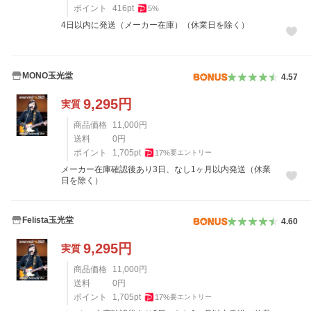
ポイント
416
pt
5
%
4日以内に発送（メーカー在庫）（休業日を除く）
MONO玉光堂
4.57
9,295
円
実質
商品価格
11,000
円
送料
0
円
ポイント
1,705
pt
17
%
要エントリー
メーカー在庫確認後あり3日、なし1ヶ月以内発送（休業
日を除く）
Felista玉光堂
4.60
9,295
円
実質
商品価格
11,000
円
送料
0
円
ポイント
1,705
pt
17
%
要エントリー