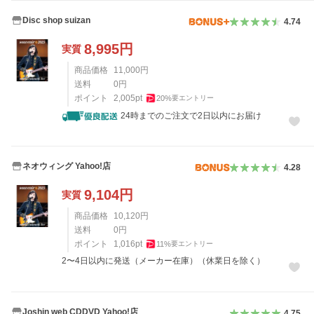
Disc shop suizan
4.74
8,995
円
実質
商品価格
11,000
円
送料
0
円
ポイント
2,005
pt
20
%
要エントリー
24時までのご注文で2日以内にお届け
ネオウィング Yahoo!店
4.28
9,104
円
実質
商品価格
10,120
円
送料
0
円
ポイント
1,016
pt
11
%
要エントリー
2〜4日以内に発送（メーカー在庫）（休業日を除く）
Joshin web CDDVD Yahoo!店
4.75