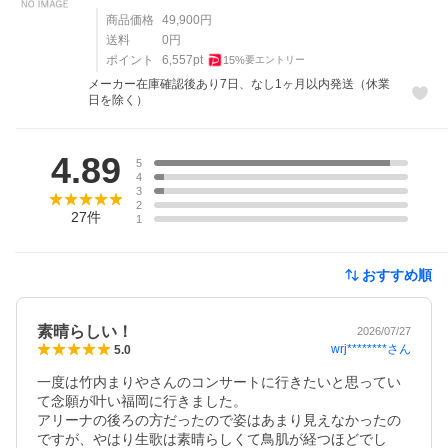
商品価格
49,900
円
送料
0
円
ポイント
6,557
pt
15
%
要エントリー
メーカー在庫確認後あり7日、なし1ヶ月以内発送（休業
日を除く）
レビュー
4.89
5
4
3
2
27
件
1
おすすめ順
素晴らしい！
2026/07/27
wrj********
さん
5.0
一度は竹内まりやさんのコンサートに行きたいと思ってい
て念願が叶い福岡に行きました。

アリーナの後ろの方だったので姿はあまり見えなかったの
ですが、やはり生歌は素晴らしくて鳥肌が経つほどでし