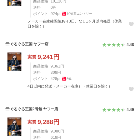
商品価格
10,120
円
送料
0
円
ポイント
924
pt
10
%
要エントリー
メーカー在庫確認後あり3日、なし1ヶ月以内発送（休業
日を除く）
ぐるぐる王国 ヤフー店
4.48
9,241
円
実質
商品価格
9,361
円
送料
308
円
ポイント
428
pt
5
%
4日以内に発送（メーカー在庫）（休業日を除く）
ぐるぐる王国2号館 ヤフー店
4.49
9,288
円
実質
商品価格
9,086
円
送料
618
円