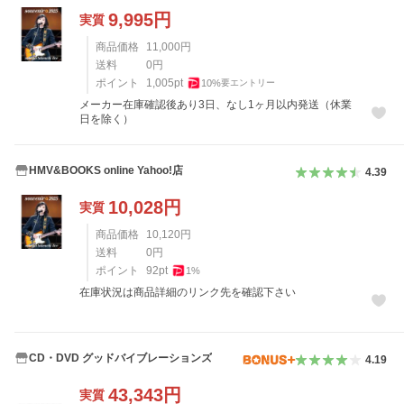
9,995
円
実質
商品価格
11,000
円
送料
0
円
ポイント
1,005
pt
10
%
要エントリー
メーカー在庫確認後あり3日、なし1ヶ月以内発送（休業
日を除く）
HMV&BOOKS online Yahoo!店
4.39
10,028
円
実質
商品価格
10,120
円
送料
0
円
ポイント
92
pt
1
%
在庫状況は商品詳細のリンク先を確認下さい
CD・DVD グッドバイブレーションズ
4.19
43,343
円
実質