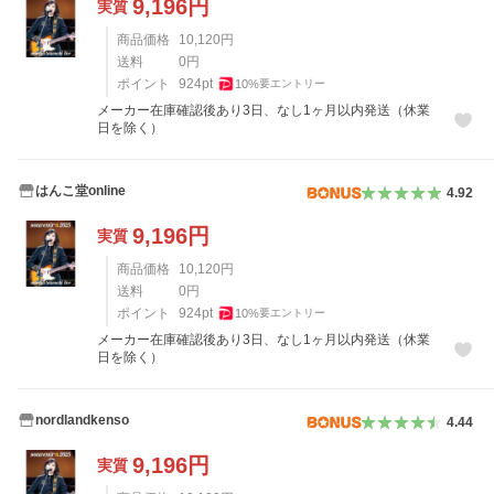
9,196
円
実質
商品価格
10,120
円
送料
0
円
ポイント
924
pt
10
%
要エントリー
メーカー在庫確認後あり3日、なし1ヶ月以内発送（休業
日を除く）
はんこ堂online
4.92
9,196
円
実質
商品価格
10,120
円
送料
0
円
ポイント
924
pt
10
%
要エントリー
メーカー在庫確認後あり3日、なし1ヶ月以内発送（休業
日を除く）
nordlandkenso
4.44
9,196
円
実質