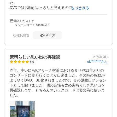
た。

DVDではお顔がはっきりと見えるので、またあの時の感動
もっとみる
をいただきました。

今度はまたいつ会えるかな。

購入したストア
それまではこのDVDを楽しみます。
タワーレコード Yahoo!店
違反報告
いいね
0
素晴らしい思い出の再確認
2026/08/05
ult********
さん
5.0
昨年、幸いにもKアリーナ横浜におけるまりや11年ぶりの
コンサートに妻と行くことが出来ました。その時の感動が
ようやくDVD、BD化されましたので、妻の誕生日プレゼン
トとして贈りました。他の会場も含め素晴らしき思い出を
再確認します。もちろんマジックカードは妻の為に使いま
した。