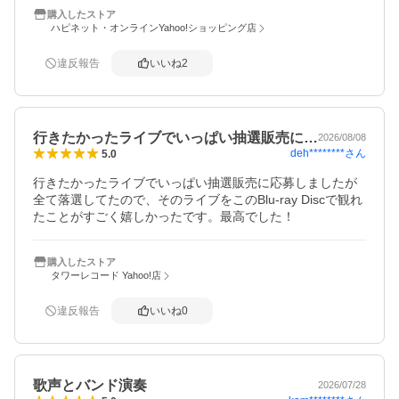
購入したストア
ハピネット・オンラインYahoo!ショッピング店
違反報告
いいね
2
行きたかったライブでいっぱい抽選販売に…
2026/08/08
deh********
さん
5.0
行きたかったライブでいっぱい抽選販売に応募しましたが
全て落選してたので、そのライブをこのBlu-ray Discで観れ
たことがすごく嬉しかったです。最高でした！
購入したストア
タワーレコード Yahoo!店
違反報告
いいね
0
歌声とバンド演奏
2026/07/28