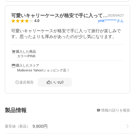
可愛いキャリーケースが格安で手に入って…
2026/04/27
ymk********
さん
4.0
可愛いキャリーケースが格安で手に入って旅行が楽しみで
す。思ったよりも厚みがあったのが少し気になります。
購入した商品
カラー/PINK
購入したストア
Multiverse Yahoo!ショッピング店
違反報告
いいね
0
概要
製品情報
情報の誤りを報告
9,800
円
最安値（新品）