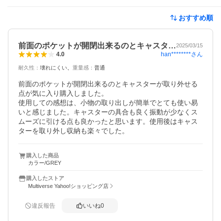
おすすめ順
前面のポケットが開閉出来るのとキャスタ…
2025/03/15
han********
さん
4.0
耐久性
：
壊れにくい
重量感
：
普通
前面のポケットが開閉出来るのとキャスターが取り外せる
点が気に入り購入しました。

使用しての感想は、小物の取り出しが簡単でとても使い易
いと感じました。キャスターの具合も良く振動が少なくス
ムーズに引ける点も良かったと思います。使用後はキャス
ターを取り外し収納も楽々でした。
購入した商品
カラー/GREY
購入したストア
Multiverse Yahoo!ショッピング店
違反報告
いいね
0