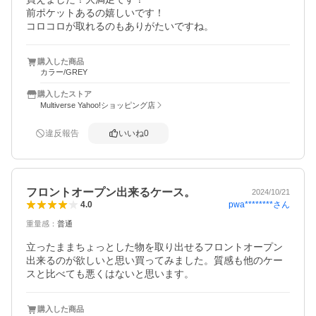
前ポケットあるの嬉しいです！

コロコロが取れるのもありがたいですね。
購入した商品
カラー/GREY
購入したストア
Multiverse Yahoo!ショッピング店
違反報告
いいね
0
フロントオープン出来るケース。
2024/10/21
pwa********
さん
4.0
重量感
：
普通
立ったままちょっとした物を取り出せるフロントオープン
出来るのが欲しいと思い買ってみました。質感も他のケー
スと比べても悪くはないと思います。
購入した商品