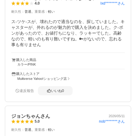
lxd********
さん
4.0
耐久性
：
普通
重量感
：
軽い
ス-ツケ-スが、壊れたので適当なのを、探していました。キ
ャスターが、外れるのが魅力的で購入を決めました。ク-ポ
ンがあったので、お値打ちになり、ラッキーでした。高齢
なので、軽いのも有り難いですね。🔑がないので、忘れる
事も有りません
購入した商品
カラー/PINK
購入したストア
Multiverse Yahoo!ショッピング店
違反報告
いいね
0
ジョンちゃんさん
2026/05/11
nob********
さん
5.0
耐久性
：
普通
重量感
：
軽い