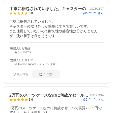
丁寧に梱包されていました。キャスターの…
2025/02/07
yos********
さん
5.0
丁寧に梱包されていました。

キャスターの取り外しが簡単にできて嬉しいです。

まだ使用していないので耐久性や静音性は分かりません
が、使い勝手は良さそうです。
購入した商品
カラー/GREY
購入したストア
Multiverse Yahoo!ショッピング店
違反報告
いいね
0
2万円のスーツケースなのに何故かセール…
2025/03/14
y39********
さん
5.0
2万円のスーツケースなのに何故かセールで実質7,600円で
買えました！大満足です！
