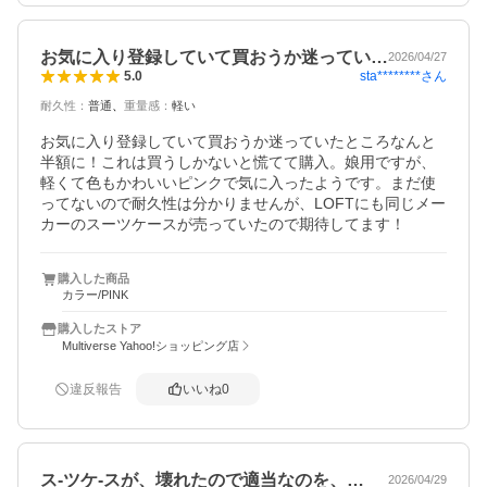
お気に入り登録していて買おうか迷ってい…
2026/04/27
sta********
さん
5.0
耐久性
：
普通
重量感
：
軽い
お気に入り登録していて買おうか迷っていたところなんと
半額に！これは買うしかないと慌てて購入。娘用ですが、
軽くて色もかわいいピンクで気に入ったようです。まだ使
ってないので耐久性は分かりませんが、LOFTにも同じメー
カーのスーツケースが売っていたので期待してます！
購入した商品
カラー/PINK
購入したストア
Multiverse Yahoo!ショッピング店
違反報告
いいね
0
ス-ツケ-スが、壊れたので適当なのを、…
2026/04/29