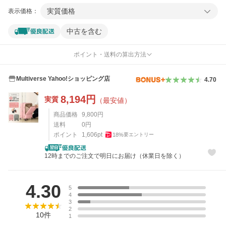
実質価格
表示価格：
中古を含む
ポイント・送料の算出方法
Multiverse Yahoo!ショッピング店
4.70
8,194
円
実質
（最安値）
商品価格
9,800
円
送料
0
円
ポイント
1,606
pt
18
%
要エントリー
12時までのご注文で明日にお届け（休業日を除く）
レビュー
4.30
5
4
3
2
10
件
1