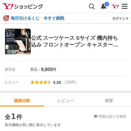
i
毎日引けるくじ 今すぐ挑戦
ログイン
公式 スーツケース Sサイズ 機内持ち
込み フロントオープン キャスター交
換 容量拡張 軽量 キャリーバッグ 静音
頑丈 1~3泊 TIERRAL ティエラル ト
レル
9,800
最安値
新品：
円
（
10
件
）
レビュー
4.30
レビュー
概要
価格比較
価格比較
1
全
件
情報の誤りを報告
表示価格が安い順に表示しています