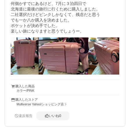
何個かすでにあるけど、7月に３泊四日で

北海道に最後の旅行に行くために購入しました。

二社選択だけどピンクしかなくて、残念だと思う

でも一か八か購入を決めました。

ポケットが決め手でした。

楽しい旅になりますと思うでしょうー。
購入した商品
カラー/PINK
購入したストア
Multiverse Yahoo!ショッピング店
違反報告
いいね
0