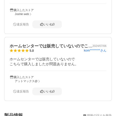
購入したストア
Joshin web
違反報告
いいね
0
ホームセンターでは販売していないのでこ…
2024/07/06
kom********
さん
5.0
ホームセンターでは販売していないので

こちらで購入しましたが問題ありません。
購入したストア
アットマックス@
違反報告
いいね
0
概要
製品情報
情報の誤りを報告