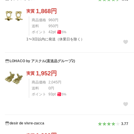
1,868
円
実質
商品価格
960
円
送料
950
円
ポイント
42
pt
5
%
1〜3日以内に発送（休業日を除く）
LOHACO by アスクル(直送品グループ2)
1,952
円
実質
商品価格
2,045
円
送料
0
円
ポイント
93
pt
5
%
desir de vivre-zacca
3.77