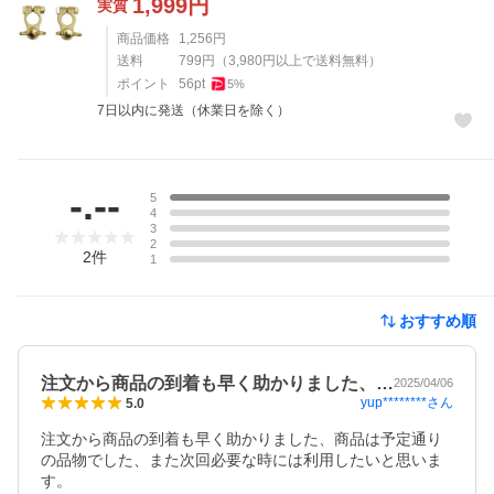
1,999
円
実質
商品価格
1,256
円
送料
799
円
（
3,980
円以上で送料無料）
ポイント
56
pt
5
%
7日以内に発送（休業日を除く）
レビュー
-.--
5
4
3
2
2
件
1
おすすめ順
注文から商品の到着も早く助かりました、…
2025/04/06
yup********
さん
5.0
注文から商品の到着も早く助かりました、商品は予定通り
の品物でした、また次回必要な時には利用したいと思いま
す。