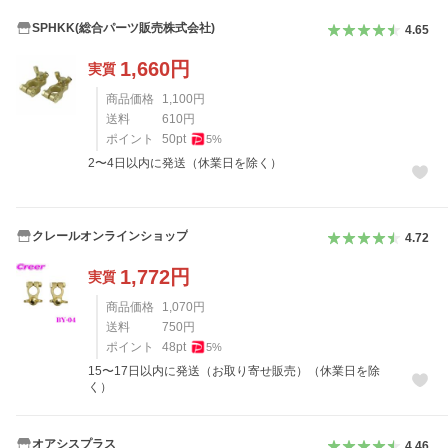
SPHKK(総合パーツ販売株式会社)
4.65
1,660
円
実質
商品価格
1,100
円
送料
610
円
ポイント
50
pt
5
%
2〜4日以内に発送（休業日を除く）
クレールオンラインショップ
4.72
1,772
円
実質
商品価格
1,070
円
送料
750
円
ポイント
48
pt
5
%
15〜17日以内に発送（お取り寄せ販売）（休業日を除
く）
オアシスプラス
4.46