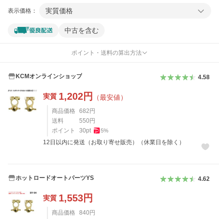
実質価格
表示価格：
中古を含む
ポイント・送料の算出方法
KCMオンラインショップ
4.58
1,202
円
実質
（最安値）
商品価格
682
円
送料
550
円
ポイント
30
pt
5
%
12日以内に発送（お取り寄せ販売）（休業日を除く）
ホットロードオートパーツYS
4.62
1,553
円
実質
商品価格
840
円