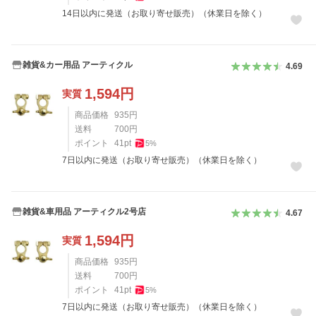
14日以内に発送（お取り寄せ販売）（休業日を除く）
雑貨&カー用品 アーティクル
4.69
1,594
円
実質
商品価格
935
円
送料
700
円
ポイント
41
pt
5
%
7日以内に発送（お取り寄せ販売）（休業日を除く）
雑貨&車用品 アーティクル2号店
4.67
1,594
円
実質
商品価格
935
円
送料
700
円
ポイント
41
pt
5
%
7日以内に発送（お取り寄せ販売）（休業日を除く）