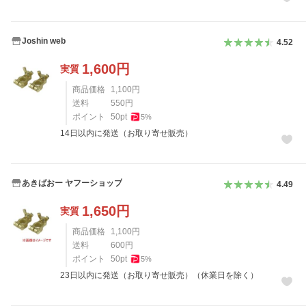
Joshin web
4.52
1,600
円
実質
商品価格
1,100
円
送料
550
円
ポイント
50
pt
5
%
14日以内に発送（お取り寄せ販売）
あきばおー ヤフーショップ
4.49
1,650
円
実質
商品価格
1,100
円
送料
600
円
ポイント
50
pt
5
%
23日以内に発送（お取り寄せ販売）（休業日を除く）