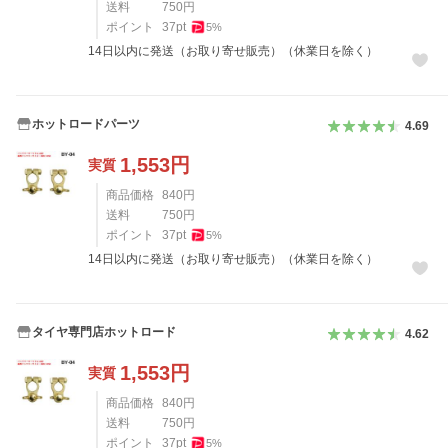
送料
750
円
ポイント
37
pt
5
%
14日以内に発送（お取り寄せ販売）（休業日を除く）
ホットロードパーツ
4.69
1,553
円
実質
商品価格
840
円
送料
750
円
ポイント
37
pt
5
%
14日以内に発送（お取り寄せ販売）（休業日を除く）
タイヤ専門店ホットロード
4.62
1,553
円
実質
商品価格
840
円
送料
750
円
ポイント
37
pt
5
%