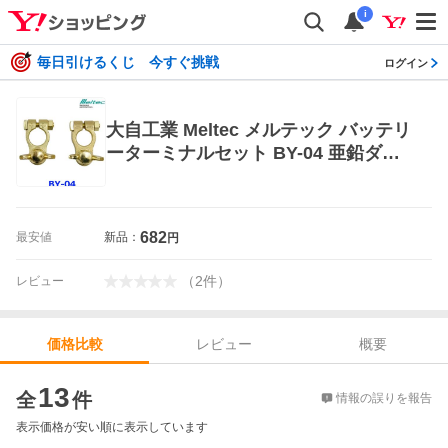
i
毎日引けるくじ 今すぐ挑戦
ログイン
大自工業 Meltec メルテック バッテリ
ーターミナルセット BY-04 亜鉛ダイ
キャスト合金/真鍮メッキ処理 #4Dス
ピード式 ＋/- D端子
682
最安値
新品：
円
（
2
件
）
レビュー
レビュー
概要
価格比較
価格比較
13
全
件
情報の誤りを報告
表示価格が安い順に表示しています