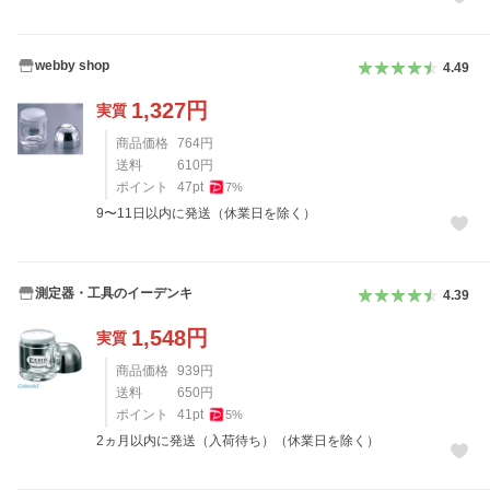
webby shop
4.49
1,327
円
実質
商品価格
764
円
送料
610
円
ポイント
47
pt
7
%
9〜11日以内に発送（休業日を除く）
測定器・工具のイーデンキ
4.39
1,548
円
実質
商品価格
939
円
送料
650
円
ポイント
41
pt
5
%
2ヵ月以内に発送（入荷待ち）（休業日を除く）