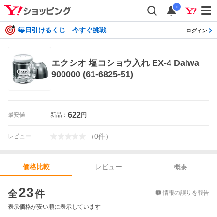
i
毎日引けるくじ 今すぐ挑戦
ログイン
エクシオ 塩コショウ入れ EX-4 Daiwa
900000 (61-6825-51)
622
最安値
新品：
円
（
0
件
）
レビュー
レビュー
概要
価格比較
価格比較
23
全
件
情報の誤りを報告
表示価格が安い順に表示しています