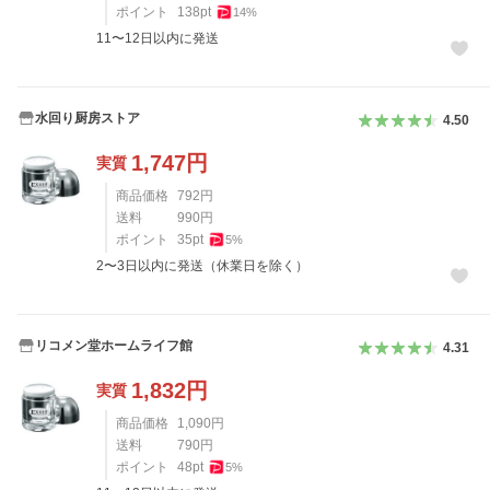
ポイント
138
pt
14
%
11〜12日以内に発送
水回り厨房ストア
4.50
1,747
円
実質
商品価格
792
円
送料
990
円
ポイント
35
pt
5
%
2〜3日以内に発送（休業日を除く）
リコメン堂ホームライフ館
4.31
1,832
円
実質
商品価格
1,090
円
送料
790
円
ポイント
48
pt
5
%