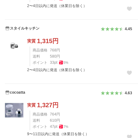
2〜4日以内に発送（休業日を除く）
スタイルキッチン
4.45
1,315
円
実質
商品価格
768
円
送料
580
円
ポイント
33
pt
5
%
2〜4日以内に発送（休業日を除く）
cocoatta
4.63
1,327
円
実質
商品価格
764
円
送料
610
円
ポイント
47
pt
7
%
9〜11日以内に発送（休業日を除く）