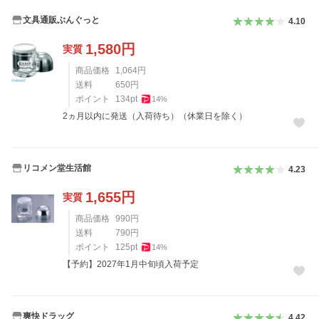
文具通販ぶんぐっと
4.10
1,580
円
実質
商品価格
1,064
円
送料
650
円
ポイント
134
pt
14
%
2ヵ月以内に発送（入荷待ち）（休業日を除く）
リコメン堂生活館
4.23
1,655
円
実質
商品価格
990
円
送料
790
円
ポイント
125
pt
14
%
【予約】2027年1月中旬頃入荷予定
爽快ドラッグ
4.42