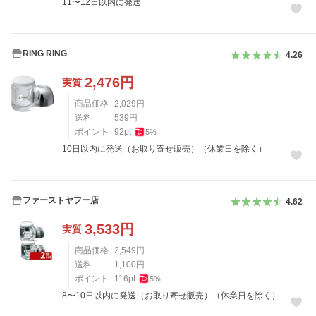
11〜12日以内に発送
RING RING
4.26
2,476
円
実質
商品価格
2,029
円
送料
539
円
ポイント
92
pt
5
%
10日以内に発送（お取り寄せ販売）（休業日を除く）
ファーストヤフー店
4.62
3,533
円
実質
商品価格
2,549
円
送料
1,100
円
ポイント
116
pt
5
%
8〜10日以内に発送（お取り寄せ販売）（休業日を除く）