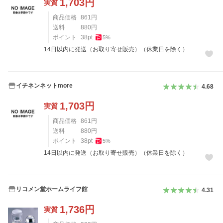
1,703
円
実質
商品価格
861
円
送料
880
円
ポイント
38
pt
5
%
14日以内に発送（お取り寄せ販売）（休業日を除く）
イチネンネットmore
4.68
1,703
円
実質
商品価格
861
円
送料
880
円
ポイント
38
pt
5
%
14日以内に発送（お取り寄せ販売）（休業日を除く）
リコメン堂ホームライフ館
4.31
1,736
円
実質