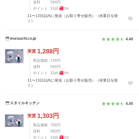
送料
594
円
ポイント
31
pt
5
%
11〜13日以内に発送（お取り寄せ販売）（休業日を除
く）
murauchi.co.jp
4.40
1,288
円
実質
商品価格
726
円
送料
594
円
ポイント
32
pt
5
%
11〜13日以内に発送（お取り寄せ販売）（休業日を除
く）
スタイルキッチン
4.45
1,303
円
実質
商品価格
756
円
送料
580
円
ポイント
33
pt
5
%