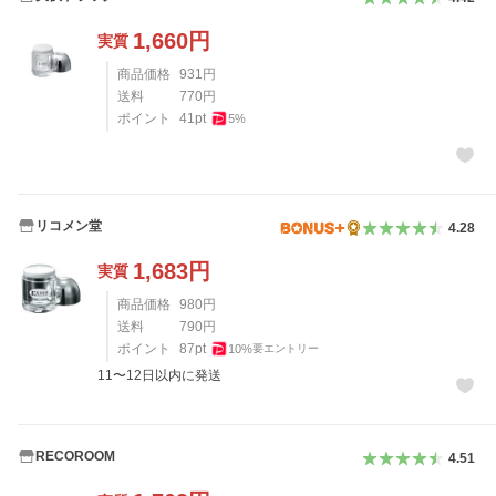
1,660
円
実質
商品価格
931
円
送料
770
円
ポイント
41
pt
5
%
リコメン堂
4.28
1,683
円
実質
商品価格
980
円
送料
790
円
ポイント
87
pt
10
%
要エントリー
11〜12日以内に発送
RECOROOM
4.51