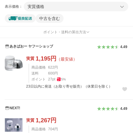
実質価格
表示価格：
中古を含む
ポイント・送料の算出方法
あきばおー ヤフーショップ
4.49
1,195
円
実質
（最安値）
商品価格
622
円
送料
600
円
ポイント
27
pt
5
%
23日以内に発送（お取り寄せ販売）（休業日を除く）
NEXT!
4.49
1,267
円
実質
商品価格
704
円