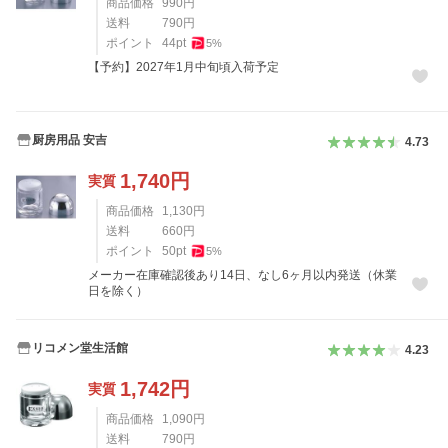
商品価格
990
円
送料
790
円
ポイント
44
pt
5
%
【予約】2027年1月中旬頃入荷予定
厨房用品 安吉
4.73
1,740
円
実質
商品価格
1,130
円
送料
660
円
ポイント
50
pt
5
%
メーカー在庫確認後あり14日、なし6ヶ月以内発送（休業
日を除く）
リコメン堂生活館
4.23
1,742
円
実質
商品価格
1,090
円
送料
790
円