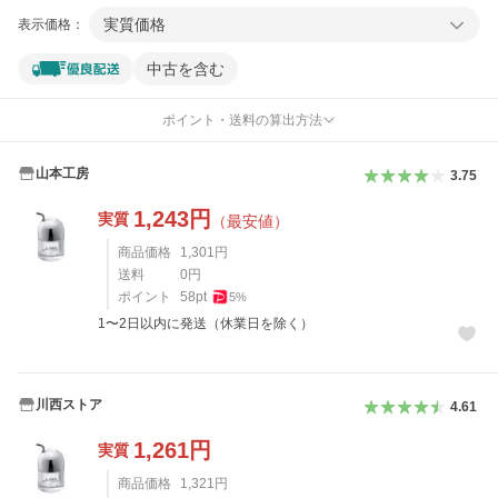
実質価格
表示価格：
中古を含む
ポイント・送料の算出方法
山本工房
3.75
1,243
円
実質
（最安値）
商品価格
1,301
円
送料
0
円
ポイント
58
pt
5
%
1〜2日以内に発送（休業日を除く）
川西ストア
4.61
1,261
円
実質
商品価格
1,321
円