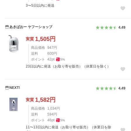
3〜5日以内に発送
あきばおー ヤフーショップ
4.49
1,505
円
実質
商品価格
947
円
送料
600
円
ポイント
42
pt
5
%
23日以内に発送（お取り寄せ販売）（休業日を除く）
NEXT!
4.49
1,582
円
実質
商品価格
1,034
円
送料
594
円
ポイント
46
pt
5
%
11〜13日以内に発送（お取り寄せ販売）（休業日を除