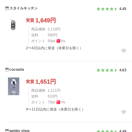
スタイルキッチン
4.45
1,649
円
実質
商品価格
1,119
円
送料
580
円
ポイント
50
pt
5
%
2〜4日以内に発送（休業日を除く）
cocoatta
4.63
1,651
円
実質
商品価格
1,111
円
送料
610
円
ポイント
70
pt
7
%
9〜11日以内に発送（休業日を除く）
webby shop
4.49