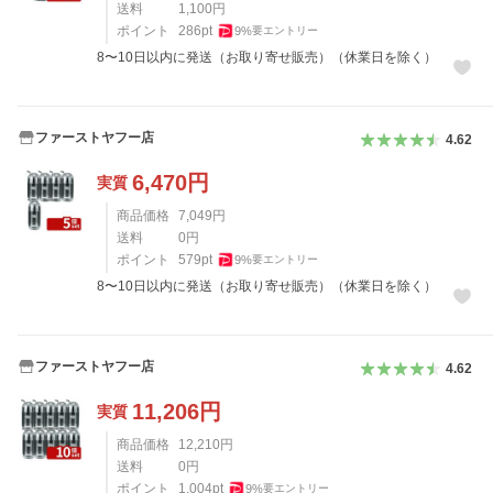
送料
1,100
円
ポイント
286
pt
9
%
要エントリー
8〜10日以内に発送（お取り寄せ販売）（休業日を除く）
ファーストヤフー店
4.62
6,470
円
実質
商品価格
7,049
円
送料
0
円
ポイント
579
pt
9
%
要エントリー
8〜10日以内に発送（お取り寄せ販売）（休業日を除く）
ファーストヤフー店
4.62
11,206
円
実質
商品価格
12,210
円
送料
0
円
ポイント
1,004
pt
9
%
要エントリー