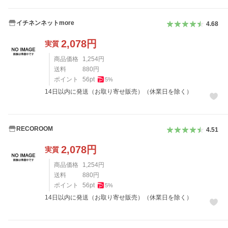
イチネンネットmore
4.68
2,078
円
実質
商品価格
1,254
円
送料
880
円
ポイント
56
pt
5
%
14日以内に発送（お取り寄せ販売）（休業日を除く）
RECOROOM
4.51
2,078
円
実質
商品価格
1,254
円
送料
880
円
ポイント
56
pt
5
%
14日以内に発送（お取り寄せ販売）（休業日を除く）