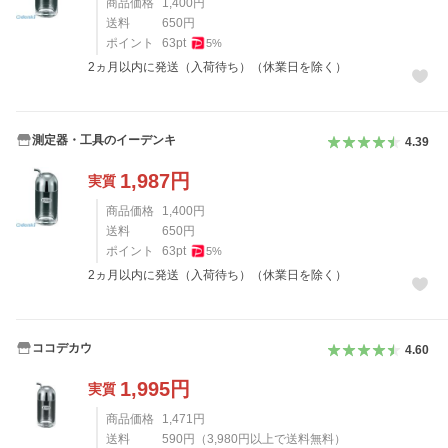
商品価格
1,400
円
送料
650
円
ポイント
63
pt
5
%
2ヵ月以内に発送（入荷待ち）（休業日を除く）
測定器・工具のイーデンキ
4.39
1,987
円
実質
商品価格
1,400
円
送料
650
円
ポイント
63
pt
5
%
2ヵ月以内に発送（入荷待ち）（休業日を除く）
ココデカウ
4.60
1,995
円
実質
商品価格
1,471
円
送料
590
円
（
3,980
円以上で送料無料）