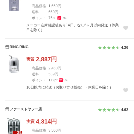
商品価格
1,650
円
送料
660
円
ポイント
75
pt
5
%
メーカー在庫確認後あり14日、なし6ヶ月以内発送（休業
日を除く）
RING RING
4.26
2,887
円
実質
商品価格
2,460
円
送料
539
円
ポイント
112
pt
5
%
10日以内に発送（お取り寄せ販売）（休業日を除く）
ファーストヤフー店
4.62
4,314
円
実質
商品価格
3,500
円