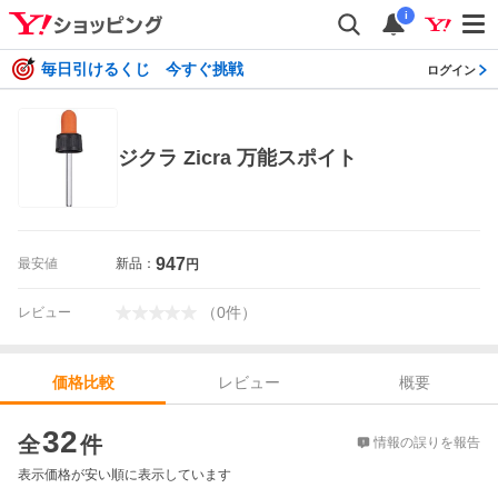
i
毎日引けるくじ 今すぐ挑戦
ログイン
ジクラ Zicra 万能スポイト
947
最安値
新品：
円
（
0
件
）
レビュー
レビュー
概要
価格比較
価格比較
32
全
件
情報の誤りを報告
表示価格が安い順に表示しています