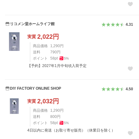
リコメン堂ホームライフ館
4.31
2,022
円
実質
商品価格
1,290
円
送料
790
円
ポイント
58
pt
5
%
【予約】2027年1月中旬頃入荷予定
DIY FACTORY ONLINE SHOP
4.50
2,032
円
実質
商品価格
1,290
円
送料
800
円
ポイント
58
pt
5
%
4日以内に発送（お取り寄せ販売）（休業日を除く）