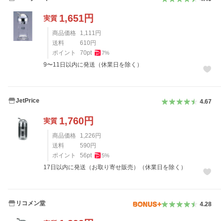
1,651
円
実質
商品価格
1,111
円
送料
610
円
ポイント
70
pt
7
%
9〜11日以内に発送（休業日を除く）
JetPrice
4.67
1,760
円
実質
商品価格
1,226
円
送料
590
円
ポイント
56
pt
5
%
17日以内に発送（お取り寄せ販売）（休業日を除く）
リコメン堂
4.28