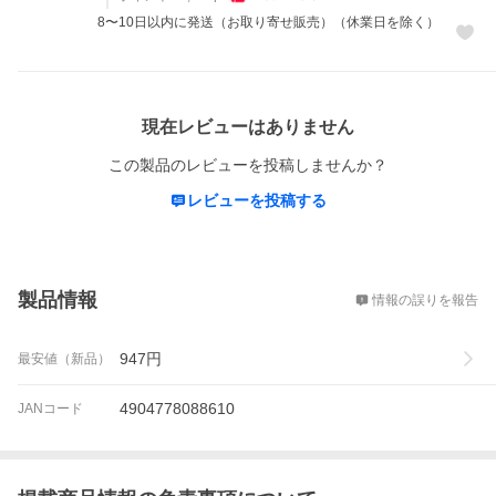
8〜10日以内に発送（お取り寄せ販売）（休業日を除く）
レビュー
現在レビューはありません
この製品のレビューを投稿しませんか？
レビューを投稿する
概要
製品情報
情報の誤りを報告
947
円
最安値（新品）
4904778088610
JANコード