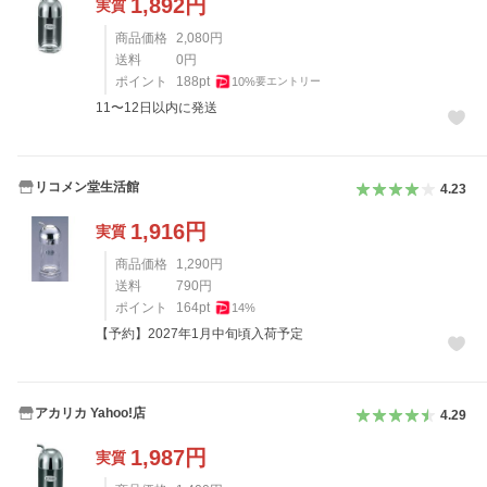
1,892
円
実質
商品価格
2,080
円
送料
0
円
ポイント
188
pt
10
%
要エントリー
11〜12日以内に発送
リコメン堂生活館
4.23
1,916
円
実質
商品価格
1,290
円
送料
790
円
ポイント
164
pt
14
%
【予約】2027年1月中旬頃入荷予定
アカリカ Yahoo!店
4.29
1,987
円
実質