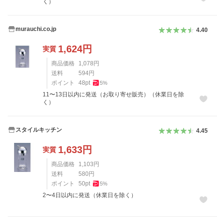
く）
murauchi.co.jp
4.40
1,624
円
実質
商品価格
1,078
円
送料
594
円
ポイント
48
pt
5
%
11〜13日以内に発送（お取り寄せ販売）（休業日を除
く）
スタイルキッチン
4.45
1,633
円
実質
商品価格
1,103
円
送料
580
円
ポイント
50
pt
5
%
2〜4日以内に発送（休業日を除く）