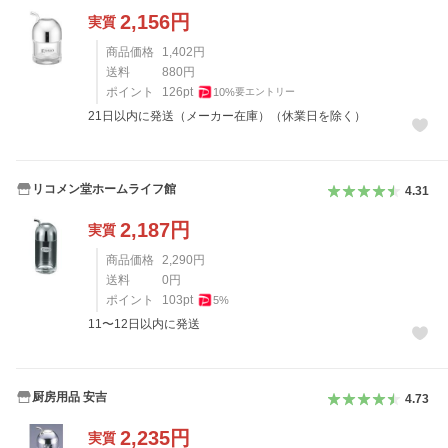
2,156
円
実質
商品価格
1,402
円
送料
880
円
ポイント
126
pt
10
%
要エントリー
21日以内に発送（メーカー在庫）（休業日を除く）
リコメン堂ホームライフ館
4.31
2,187
円
実質
商品価格
2,290
円
送料
0
円
ポイント
103
pt
5
%
11〜12日以内に発送
厨房用品 安吉
4.73
2,235
円
実質