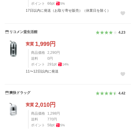
ポイント
66
pt
5
%
17日以内に発送（お取り寄せ販売）（休業日を除く）
リコメン堂生活館
4.23
1,999
円
実質
商品価格
2,290
円
送料
0
円
ポイント
291
pt
14
%
11〜12日以内に発送
爽快ドラッグ
4.42
2,010
円
実質
商品価格
1,298
円
送料
770
円
ポイント
58
pt
5
%