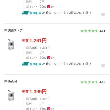
送料
0
円
ポイント
60
pt
5
%
24時までのご注文で2日以内にお届け
川西ストア
4.61
1,261
円
実質
商品価格
1,321
円
送料
0
円
ポイント
60
pt
5
%
24時までのご注文で2日以内にお届け
Unfold
4.52
1,399
円
実質
商品価格
1,465
円
送料
0
円
ポイント
66
pt
5
%