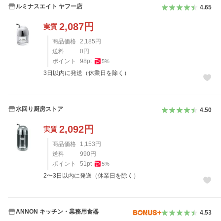
ルミナスエイト ヤフー店
4.65
2,087
円
実質
商品価格
2,185
円
送料
0
円
ポイント
98
pt
5
%
3日以内に発送（休業日を除く）
水回り厨房ストア
4.50
2,092
円
実質
商品価格
1,153
円
送料
990
円
ポイント
51
pt
5
%
2〜3日以内に発送（休業日を除く）
ANNON キッチン・業務用食器
4.53