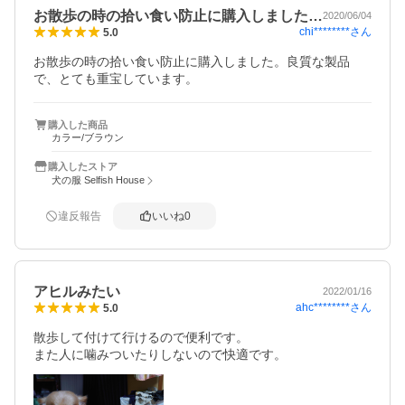
お散歩の時の拾い食い防止に購入しました…
2020/06/04
chi********
さん
5.0
お散歩の時の拾い食い防止に購入しました。良質な製品
で、とても重宝しています。
購入した商品
カラー/ブラウン
購入したストア
犬の服 Selfish House
違反報告
いいね
0
アヒルみたい
2022/01/16
ahc********
さん
5.0
散歩して付けて行けるので便利です。

また人に噛みついたりしないので快適です。