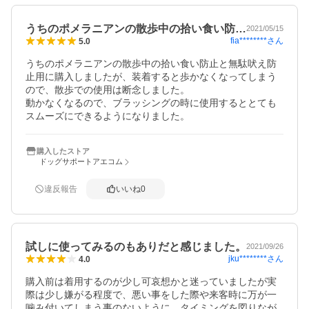
うちのポメラニアンの散歩中の拾い食い防…
2021/05/15
fia********
さん
5.0
うちのポメラニアンの散歩中の拾い食い防止と無駄吠え防
止用に購入しましたが、装着すると歩かなくなってしまう
ので、散歩での使用は断念しました。

動かなくなるので、ブラッシングの時に使用するととても
スムーズにできるようになりました。
購入したストア
ドッグサポートアエコム
違反報告
いいね
0
試しに使ってみるのもありだと感じました。
2021/09/26
jku********
さん
4.0
購入前は着用するのが少し可哀想かと迷っていましたが実
際は少し嫌がる程度で、悪い事をした際や来客時に万が一
噛み付いてしまう事のないように、タイミングを図りなが