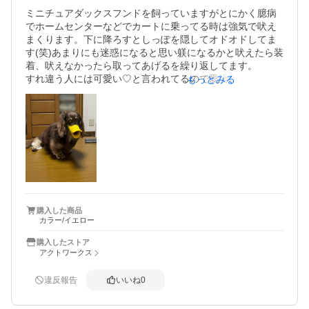
ミニチュアダックスフンドを飼っていますがとにかく臆病
でホームセンターなどでカートに乗ってる時は強気で吠え
まくります。下に降ろすとしっぽを隠してオドオドしてま
す(笑)あまりにも迷惑になると思い躾になるかと吠えたら装
着、吠えなかったら取ってあげるを繰り返してます。

すれ違う人には可愛い♡と言われてるので愛護センターに
もっとみる
通報はされなさそうです、、

子どもが真剣にアヒル？って聞いてました。本当にアヒル
に見えたみたいです。
購入した商品
カラー/イエロー
購入したストア
アクトワークス
違反報告
いいね
0