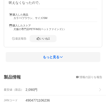
吠えなくなったので。
購入した商品
カラー/ブラウン、サイズ/SM
購入したストア
犬服の専門店PETFiND(ペットファインド)
違反報告
いいね
1
もっと見る
概要
製品情報
情報の誤りを報告
2,090
円
最安値（新品）
4904771106236
JANコード