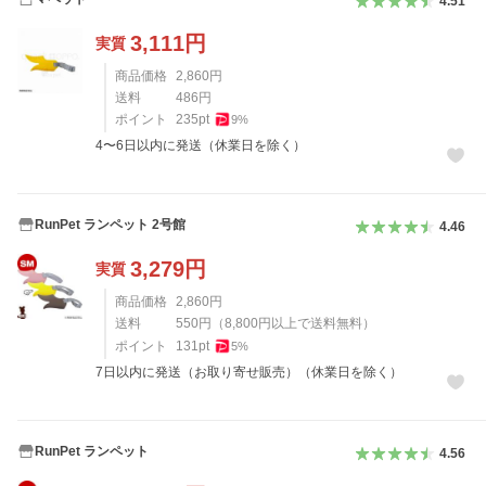
4.51
3,111
円
実質
商品価格
2,860
円
送料
486
円
ポイント
235
pt
9
%
4〜6日以内に発送（休業日を除く）
RunPet ランペット 2号館
4.46
3,279
円
実質
商品価格
2,860
円
送料
550
円
（
8,800
円以上で送料無料）
ポイント
131
pt
5
%
7日以内に発送（お取り寄せ販売）（休業日を除く）
RunPet ランペット
4.56