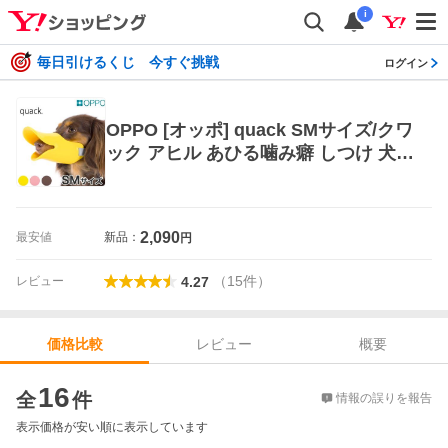
i
毎日引けるくじ 今すぐ挑戦
ログイン
OPPO [オッポ] quack SMサイズ/クワ
ック アヒル あひる噛み癖 しつけ 犬用
小型犬用 口輪 無駄吠え防止 #w-1391
83
2,090
最安値
新品：
円
（
15
件
）
レビュー
4.27
レビュー
概要
価格比較
価格比較
16
全
件
情報の誤りを報告
表示価格が安い順に表示しています