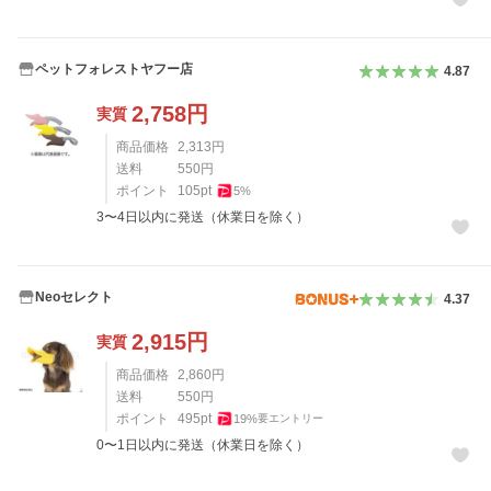
ペットフォレストヤフー店
4.87
2,758
円
実質
商品価格
2,313
円
送料
550
円
ポイント
105
pt
5
%
3〜4日以内に発送（休業日を除く）
Neoセレクト
4.37
2,915
円
実質
商品価格
2,860
円
送料
550
円
ポイント
495
pt
19
%
要エントリー
0〜1日以内に発送（休業日を除く）