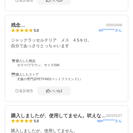
違反報告
いいね
0
残念…
2020/10/09
eri********
さん
5.0
ジャックラッセルテリア　メス　4.5キロ。

自分であっさりとっちゃいます
購入した商品
カラー/ブラウン、サイズ/SM
購入したストア
犬服の専門店PETFiND(ペットファインド)
違反報告
いいね
1
購入しましたが、使用してません。吠えな…
2021/01/27
vpo********
さん
5.0
購入しましたが、使用してません。
