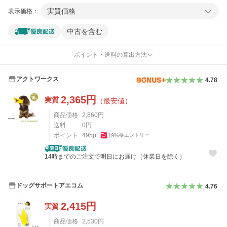
実質価格
表示価格：
中古を含む
ポイント・送料の算出方法
アクトワークス
4.78
2,365
円
実質
（最安値）
商品価格
2,860
円
送料
0
円
ポイント
495
pt
19
%
要エントリー
14時までのご注文で明日にお届け（休業日を除く）
ドッグサポートアエコム
4.76
2,415
円
実質
商品価格
2,530
円