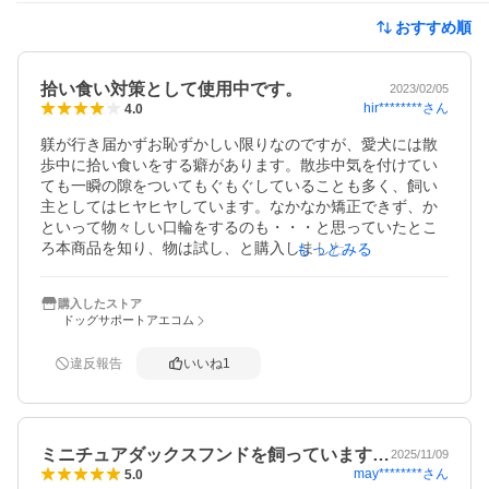
おすすめ順
拾い食い対策として使用中です。
2023/02/05
hir********
さん
4.0
躾が行き届かずお恥ずかしい限りなのですが、愛犬には散
歩中に拾い食いをする癖があります。散歩中気を付けてい
ても一瞬の隙をついてもぐもぐしていることも多く、飼い
主としてはヒヤヒヤしています。なかなか矯正できず、か
といって物々しい口輪をするのも・・・と思っていたとこ
ろ本商品を知り、物は試し、と購入しました。装着すると
もっとみる
口が大きく開かないので、拾い食い対策に効果はあると思
います（おやつを上げる時には口の中に入れてあげる感じ
購入したストア
にすると食べられるようです）。ただ、素材が柔らかいの
ドッグサポートアエコム
で完全に予防できるかというとちょっと疑問なので星4つと
しました。装着はさほど手間がかかりませんし、犬も嫌が
違反報告
いいね
1
りません。

（長いお散歩になると、一寸かゆがったりしますが）

余談ですが、散歩中、通行人（特にお子さん）からの注目
を集めるようです。
ミニチュアダックスフンドを飼っています…
2025/11/09
may********
さん
5.0