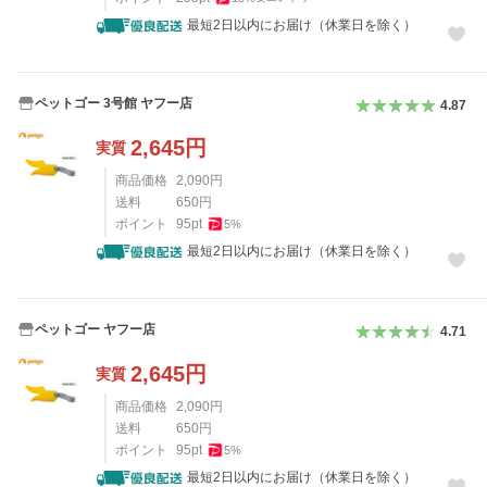
最短2日以内にお届け（休業日を除く）
ペットゴー 3号館 ヤフー店
4.87
2,645
円
実質
商品価格
2,090
円
送料
650
円
ポイント
95
pt
5
%
最短2日以内にお届け（休業日を除く）
ペットゴー ヤフー店
4.71
2,645
円
実質
商品価格
2,090
円
送料
650
円
ポイント
95
pt
5
%
最短2日以内にお届け（休業日を除く）