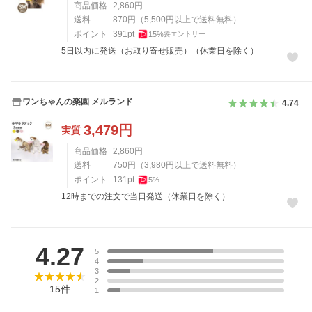
商品価格
2,860
円
送料
870
円
（
5,500
円以上で送料無料）
ポイント
391
pt
15
%
要エントリー
5日以内に発送（お取り寄せ販売）（休業日を除く）
ワンちゃんの楽園 メルランド
4.74
3,479
円
実質
商品価格
2,860
円
送料
750
円
（
3,980
円以上で送料無料）
ポイント
131
pt
5
%
12時までの注文で当日発送（休業日を除く）
レビュー
4.27
5
4
3
2
15
件
1