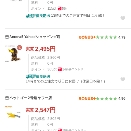
送料
0
円
ポイント
115
pt
5
%
13時までのご注文で明日にお届け
Antena5 Yahoo!ショッピング店
4.79
2,495
円
実質
商品価格
2,860
円
送料
0
円
ポイント
365
pt
14
%
要エントリー
14時までのご注文で明日にお届け（休業日を除く）
ペットゴー 2号館 ヤフー店
4.90
2,547
円
実質
商品価格
2,802
円
送料
0
円
ポイント
255
pt
10
%
要エントリー