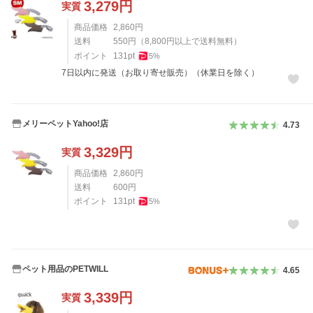
3,279
円
実質
商品価格
2,860
円
送料
550
円
（
8,800
円以上で送料無料）
ポイント
131
pt
5
%
7日以内に発送（お取り寄せ販売）（休業日を除く）
メリーペットYahoo!店
4.73
3,329
円
実質
商品価格
2,860
円
送料
600
円
ポイント
131
pt
5
%
ペット用品のPETWILL
4.65
3,339
円
実質