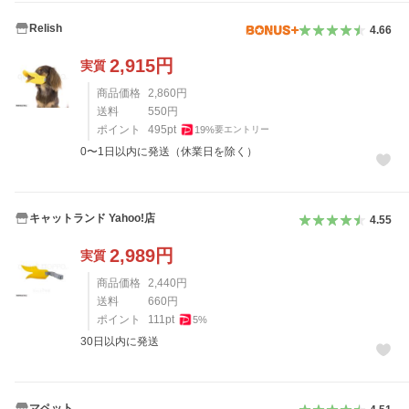
Relish
4.66
2,915
円
実質
商品価格
2,860
円
送料
550
円
ポイント
495
pt
19
%
要エントリー
0〜1日以内に発送（休業日を除く）
キャットランド Yahoo!店
4.55
2,989
円
実質
商品価格
2,440
円
送料
660
円
ポイント
111
pt
5
%
30日以内に発送
マペット