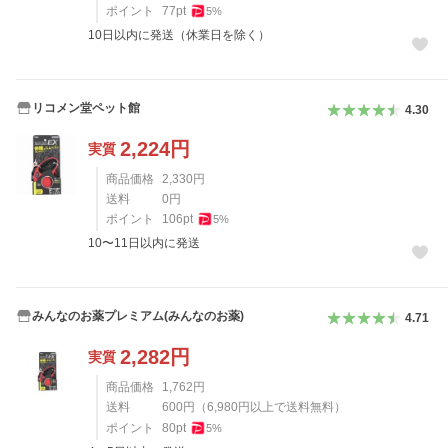
ポイント
77
pt
5
%
10日以内に発送（休業日を除く）
リコメン堂ペット館
4.30
2,224
円
実質
商品価格
2,330
円
送料
0
円
ポイント
106
pt
5
%
10〜11日以内に発送
みんなのお薬プレミアム(みんなのお薬)
4.71
2,282
円
実質
商品価格
1,762
円
送料
600
円
（
6,980
円以上で送料無料）
ポイント
80
pt
5
%