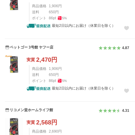
商品価格
1,906
円
送料
650
円
ポイント
86
pt
5
%
最短2日以内にお届け（休業日を除く）
ペットゴー 3号館 ヤフー店
4.87
2,470
円
実質
商品価格
1,906
円
送料
650
円
ポイント
86
pt
5
%
最短2日以内にお届け（休業日を除く）
リコメン堂ホームライフ館
4.31
2,568
円
実質
商品価格
2,690
円