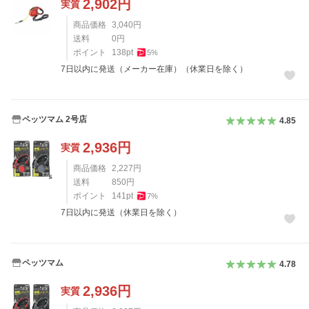
2,902
円
実質
商品価格
3,040
円
送料
0
円
ポイント
138
pt
5
%
7日以内に発送（メーカー在庫）（休業日を除く）
ペッツマム 2号店
4.85
2,936
円
実質
商品価格
2,227
円
送料
850
円
ポイント
141
pt
7
%
7日以内に発送（休業日を除く）
ペッツマム
4.78
2,936
円
実質