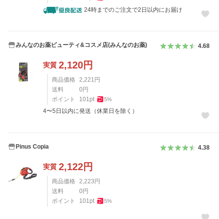
24時までのご注文で2日以内にお届け
みんなのお薬ビューティ&コスメ店(みんなのお薬)
4.68
2,120
円
実質
商品価格
2,221
円
送料
0
円
ポイント
101
pt
5
%
4〜5日以内に発送（休業日を除く）
Pinus Copia
4.38
2,122
円
実質
商品価格
2,223
円
送料
0
円
ポイント
101
pt
5
%