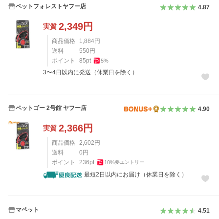
ペットフォレストヤフー店
4.87
2,349
円
実質
商品価格
1,884
円
送料
550
円
ポイント
85
pt
5
%
3〜4日以内に発送（休業日を除く）
ペットゴー 2号館 ヤフー店
4.90
2,366
円
実質
商品価格
2,602
円
送料
0
円
ポイント
236
pt
10
%
要エントリー
最短2日以内にお届け（休業日を除く）
マペット
4.51