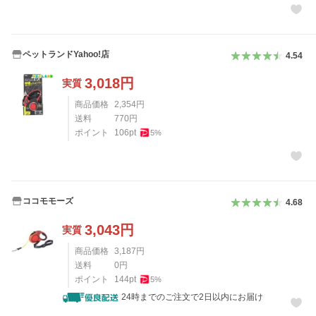
ペットランドYahoo!店
4.54
3,018
円
実質
商品価格
2,354
円
送料
770
円
ポイント
106
pt
5
%
ココモモーズ
4.68
3,043
円
実質
商品価格
3,187
円
送料
0
円
ポイント
144
pt
5
%
24時までのご注文で2日以内にお届け