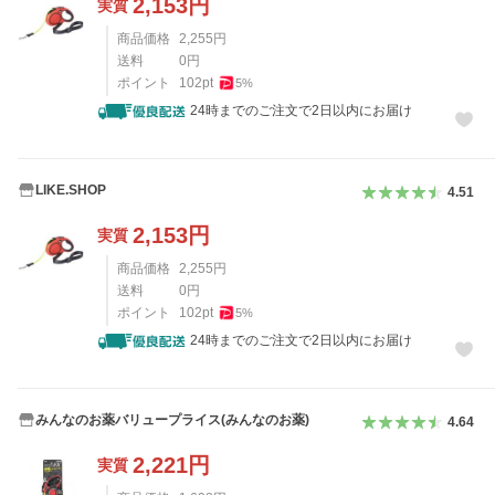
2,153
円
実質
商品価格
2,255
円
送料
0
円
ポイント
102
pt
5
%
24時までのご注文で2日以内にお届け
LIKE.SHOP
4.51
2,153
円
実質
商品価格
2,255
円
送料
0
円
ポイント
102
pt
5
%
24時までのご注文で2日以内にお届け
みんなのお薬バリュープライス(みんなのお薬)
4.64
2,221
円
実質