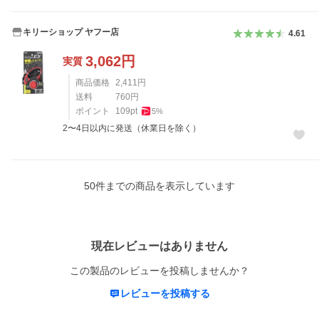
キリーショップ ヤフー店
4.61
3,062
円
実質
商品価格
2,411
円
送料
760
円
ポイント
109
pt
5
%
2〜4日以内に発送（休業日を除く）
50
件までの商品を表示しています
レビュー
現在レビューはありません
この製品のレビューを投稿しませんか？
レビューを投稿する