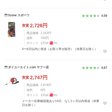
Szone スポーツ
4.59
2,726
円
実質
商品価格
2,163
円
送料
700
円
ポイント
137
pt
7
%
4〜6日以内に発送（お取り寄せ販売）（休業日を除く）
ダイユーエイト.com ヤフー店
4.67
2,747
円
実質
商品価格
2,878
円
送料
0
円
ポイント
131
pt
5
%
メーカー在庫確認後あり14日、なし1ヶ月以内発送（休業
日を除く）