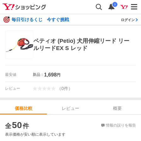
i
毎日引けるくじ 今すぐ挑戦
ログイン
ペティオ (Petio) 犬用伸縮リード リー
ルリードEX S レッド
1,698
最安値
新品：
円
（
0
件
）
レビュー
レビュー
概要
価格比較
価格比較
50
全
件
情報の誤りを報告
表示価格が安い順に表示しています