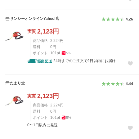
サンシーオンラインYahoo!店
4.26
2,123
円
実質
商品価格
2,224
円
送料
0
円
ポイント
101
pt
5
%
24時までのご注文で2日以内にお届け
たまり堂
4.44
2,123
円
実質
商品価格
2,224
円
送料
0
円
ポイント
101
pt
5
%
0〜1日以内に発送