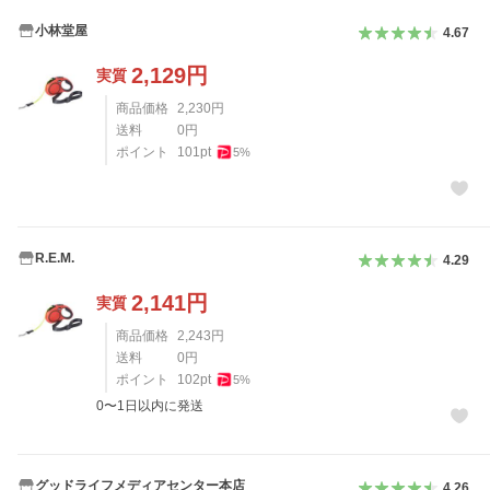
小林堂屋
4.67
2,129
円
実質
商品価格
2,230
円
送料
0
円
ポイント
101
pt
5
%
R.E.M.
4.29
2,141
円
実質
商品価格
2,243
円
送料
0
円
ポイント
102
pt
5
%
0〜1日以内に発送
グッドライフメディアセンター本店
4.26