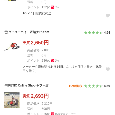
送料
0
円
ポイント
122
pt
5
%
10〜11日以内に発送
ダイユーエイト収納ナビ.com
4.54
2,650
円
実質
商品価格
2,886
円
送料
0
円
ポイント
236
pt
9
%
メーカー在庫確認後あり14日、なし1ヶ月以内発送（休業
日を除く）
PETIO Online Shop ヤフー店
4.59
2,693
円
実質
商品価格
2,310
円
送料
698
円
ポイント
315
pt
15
%
要エントリー