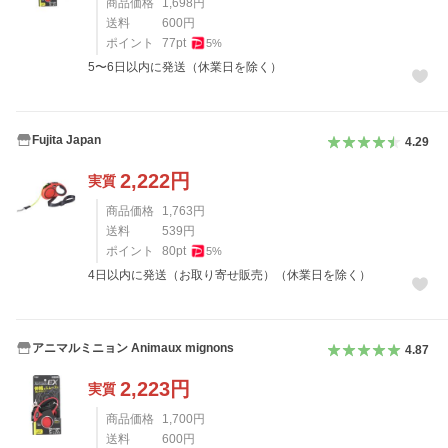
商品価格
1,698
円
送料
600
円
ポイント
77
pt
5
%
5〜6日以内に発送（休業日を除く）
Fujita Japan
4.29
2,222
円
実質
商品価格
1,763
円
送料
539
円
ポイント
80
pt
5
%
4日以内に発送（お取り寄せ販売）（休業日を除く）
アニマルミニョン Animaux mignons
4.87
2,223
円
実質
商品価格
1,700
円
送料
600
円