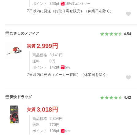
ポイント
363
pt
15
%
要エントリー
7日以内に発送（お取り寄せ販売）（休業日を除く）
むさしのメディア
4.54
2,999
円
実質
商品価格
3,141
円
送料
0
円
ポイント
142
pt
5
%
7日以内に発送（メーカー在庫）（休業日を除く）
爽快ドラッグ
4.42
3,018
円
実質
商品価格
2,354
円
送料
770
円
ポイント
106
pt
5
%