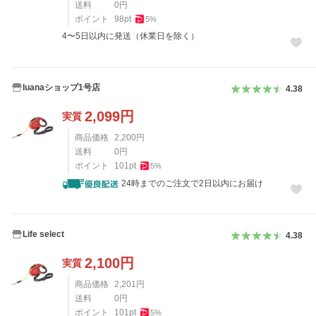
送料
0
円
ポイント
98
pt
5
%
4〜5日以内に発送（休業日を除く）
luanaショップ1号店
4.38
2,099
円
実質
商品価格
2,200
円
送料
0
円
ポイント
101
pt
5
%
24時までのご注文で2日以内にお届け
Life select
4.38
2,100
円
実質
商品価格
2,201
円
送料
0
円
ポイント
101
pt
5
%