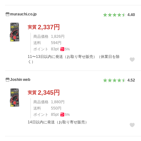
murauchi.co.jp
4.40
2,337
円
実質
商品価格
1,826
円
送料
594
円
ポイント
83
pt
5
%
11〜13日以内に発送（お取り寄せ販売）（休業日を除
く）
Joshin web
4.52
2,345
円
実質
商品価格
1,880
円
送料
550
円
ポイント
85
pt
5
%
14日以内に発送（お取り寄せ販売）