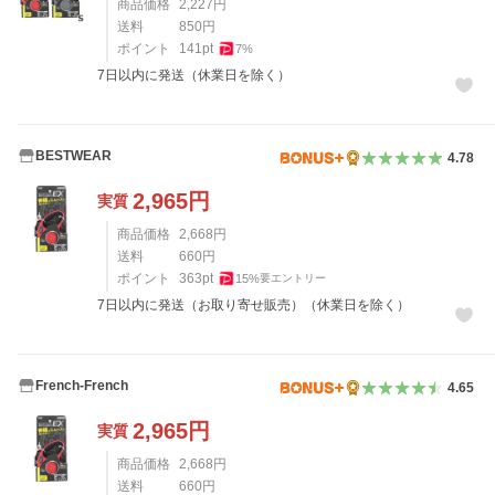
商品価格
2,227
円
送料
850
円
ポイント
141
pt
7
%
7日以内に発送（休業日を除く）
BESTWEAR
4.78
2,965
円
実質
商品価格
2,668
円
送料
660
円
ポイント
363
pt
15
%
要エントリー
7日以内に発送（お取り寄せ販売）（休業日を除く）
French-French
4.65
2,965
円
実質
商品価格
2,668
円
送料
660
円