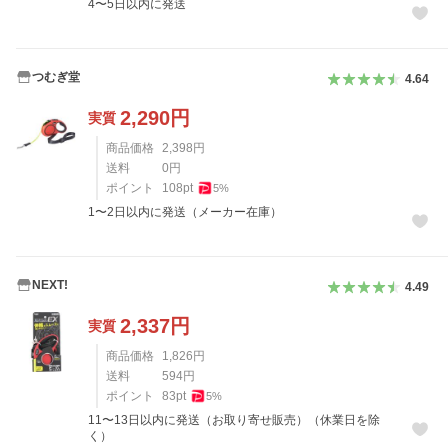
4〜5日以内に発送
つむぎ堂
4.64
2,290
円
実質
商品価格
2,398
円
送料
0
円
ポイント
108
pt
5
%
1〜2日以内に発送（メーカー在庫）
NEXT!
4.49
2,337
円
実質
商品価格
1,826
円
送料
594
円
ポイント
83
pt
5
%
11〜13日以内に発送（お取り寄せ販売）（休業日を除
く）