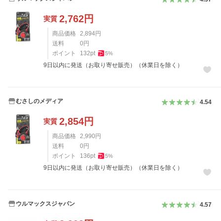
2,762
円
実質
商品価格
2,894
円
送料
0
円
ポイント
132
pt
5
%
9日以内に発送（お取り寄せ販売）（休業日を除く）
むさしのメディア
4.54
2,854
円
実質
商品価格
2,990
円
送料
0
円
ポイント
136
pt
5
%
9日以内に発送（お取り寄せ販売）（休業日を除く）
ウルマックスジャパン
4.57