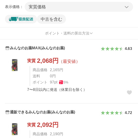
実質価格
表示価格：
中古を含む
ポイント・送料の算出方法
みんなのお薬MAX(みんなのお薬)
4.63
2,068
円
実質
（最安値）
商品価格
2,165
円
送料
0
円
ポイント
97
pt
5
%
7〜8日以内に発送（休業日を除く）
通販できるみんなのお薬(みんなのお薬)
4.72
2,092
円
実質
商品価格
2,190
円