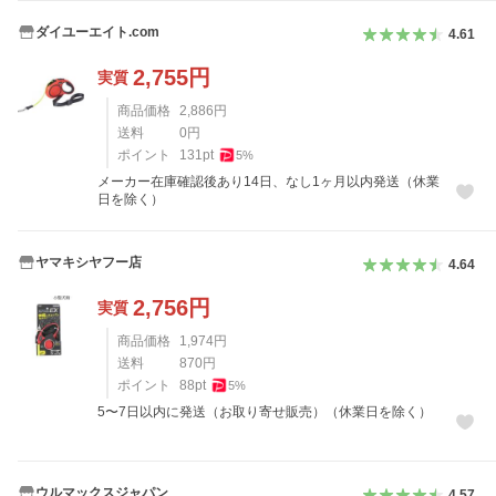
ダイユーエイト.com
4.61
2,755
円
実質
商品価格
2,886
円
送料
0
円
ポイント
131
pt
5
%
メーカー在庫確認後あり14日、なし1ヶ月以内発送（休業
日を除く）
ヤマキシヤフー店
4.64
2,756
円
実質
商品価格
1,974
円
送料
870
円
ポイント
88
pt
5
%
5〜7日以内に発送（お取り寄せ販売）（休業日を除く）
ウルマックスジャパン
4.57