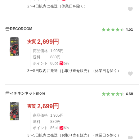
2〜4日以内に発送（休業日を除く）
RECOROOM
4.51
2,699
円
実質
商品価格
1,905
円
送料
880
円
ポイント
86
pt
5
%
3〜5日以内に発送（お取り寄せ販売）（休業日を除く）
イチネンネットmore
4.68
2,699
円
実質
商品価格
1,905
円
送料
880
円
ポイント
86
pt
5
%
3〜5日以内に発送（お取り寄せ販売）（休業日を除く）