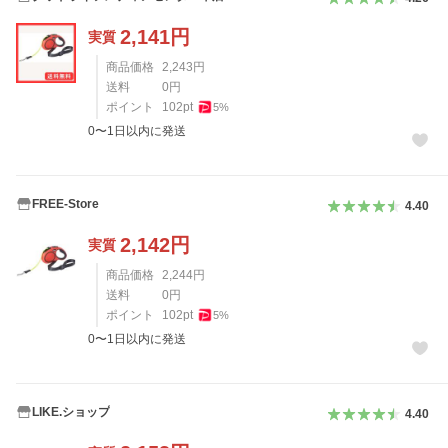
2,141
円
実質
商品価格
2,243
円
送料
0
円
ポイント
102
pt
5
%
0〜1日以内に発送
FREE-Store
4.40
2,142
円
実質
商品価格
2,244
円
送料
0
円
ポイント
102
pt
5
%
0〜1日以内に発送
LIKE.ショップ
4.40