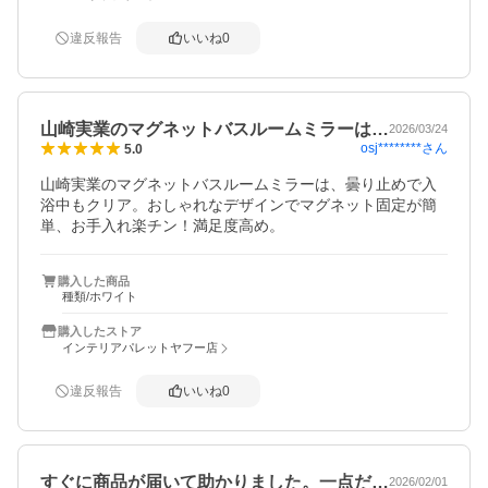
違反報告
いいね
0
山崎実業のマグネットバスルームミラーは…
2026/03/24
osj********
さん
5.0
山崎実業のマグネットバスルームミラーは、曇り止めで入
浴中もクリア。おしゃれなデザインでマグネット固定が簡
単、お手入れ楽チン！満足度高め。
購入した商品
種類/ホワイト
購入したストア
インテリアパレットヤフー店
違反報告
いいね
0
すぐに商品が届いて助かりました。一点だ…
2026/02/01