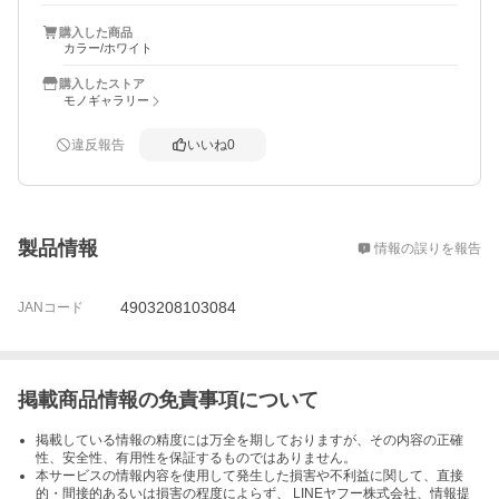
購入した商品
カラー/ホワイト
購入したストア
モノギャラリー
違反報告
いいね
0
概要
製品情報
情報の誤りを報告
4903208103084
JANコード
掲載商品情報の免責事項について
掲載している情報の精度には万全を期しておりますが、その内容の正確
性、安全性、有用性を保証するものではありません。
本サービスの情報内容を使用して発生した損害や不利益に関して、直接
的・間接的あるいは損害の程度によらず、 LINEヤフー株式会社、情報提