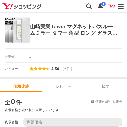
i
山崎実業 tower マグネットバスルー
ムミラー タワー 角型 ロング ガラス製
浴室 鏡 バスルームミラー ミラー ホワ
イト ブラック 10308 10309
-
最安値
（
6
件
）
レビュー
4.50
レビュー
概要
価格比較
価格比較
0
全
件
情報の誤りを報告
表示価格が安い順に表示しています
実質価格
表示価格：