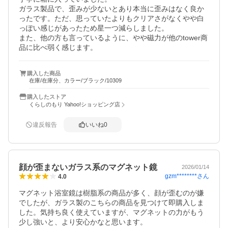
ガラス製品で、歪みが少ないとあり本当に歪みはなく良か
ったです。ただ、思っていたよりもクリアさがなくやや白
っぽい感じがあったため星一つ減らしました。

また、他の方も言っているように、やや磁力が他のtower商
品に比べ弱く感じます。
購入した商品
在庫/在庫分、カラー/ブラック/10309
購入したストア
くらしのもり Yahoo!ショッピング店
違反報告
いいね
0
顔が歪まないガラス系のマグネット鏡
2026/01/14
gzm********
さん
4.0
マグネット浴室鏡は樹脂系の商品が多く、顔が歪むのが嫌
でしたが、ガラス製のこちらの商品を見つけて即購入しま
した。気持ち良く使えていますが、マグネットの力がもう
少し強いと、より安心かなと思います。