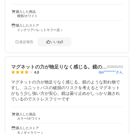
購入した商品
種類/ホワイト
購入したストア
インテリアパレットヤフー店
違反報告
いいね
0
マグネットの力が物足りなく感じる。鏡の…
2026/02/03
iga********
さん
4.0
マグネットの力が物足りなく感じる。鏡のような割れ物で
すし、ユニットバスの破損のリスクを考えるとマグネット
がもう少し強い方が安心。鏡は曇り止めがしっかり施され
ているのでストレスフリーです
購入した商品
カラー/ホワイト
購入したストア
モノギャラリー