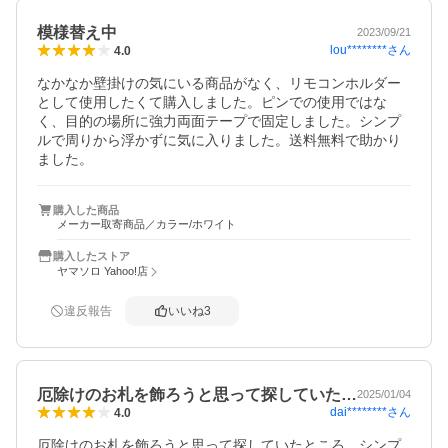
模様替え中
2023/09/21
lou********
さん
4.0
なかなか壁掛けの気にいる商品がなく、リモコンホルダー
として使用したくて購入しました。ピンでの使用ではな
く、目的の場所に強力両面テープで固定しました。シンプ
ルで周りから浮かずに気に入りました。送料無料で助かり
ました。
購入した商品
メーカー取寄商品／カラー/ホワイト
購入したストア
ヤマソロ Yahoo!店
違反報告
いいね
3
厄除けのお札を飾ろうと思って探していた…
2025/01/04
dai********
さん
4.0
厄除けのお札を飾ろうと思って探していたところ、シンプ