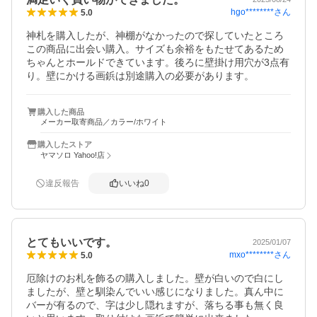
hgo********
さん
5.0
神札を購入したが、神棚がなかったので探していたところ
この商品に出会い購入。サイズも余裕をもたせてあるため
ちゃんとホールドできています。後ろに壁掛け用穴が3点有
り。壁にかける画鋲は別途購入の必要があります。
購入した商品
メーカー取寄商品／カラー/ホワイト
購入したストア
ヤマソロ Yahoo!店
違反報告
いいね
0
とてもいいです。
2025/01/07
mxo********
さん
5.0
厄除けのお札を飾るの購入しました。壁が白いので白にし
ましたが、壁と馴染んでいい感じになりました。真ん中に
バーが有るので、字は少し隠れますが、落ちる事も無く良