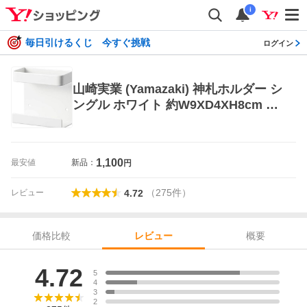
i
毎日引けるくじ 今すぐ挑戦
ログイン
山崎実業 (Yamazaki) 神札ホルダー シ
ングル ホワイト 約W9XD4XH8cm タ
ワー 簡易神棚 お札立て 5286
1,100
最安値
新品：
円
（
275
件
）
レビュー
4.72
価格比較
概要
レビュー
レビュー
4.72
5
4
3
2