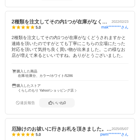
2種類を注文してその内1つが在庫がなく…
2022/02/23
mak********
さん
5.0
2種類を注文してその内1つが在庫がなくどうされますかと
連絡を頂いたのですがとても丁寧にこちらの立場にたった
対応を頂いて気持ち良く買い物が出来ました。この様なお
店が増えて来るといいですね。ありがとうございました。
購入した商品
在庫/在庫分、カラー/ホワイト/5286
購入したストア
くらしのもり Yahoo!ショッピング店
違反報告
いいね
0
厄除けのお祓いに行きお札を頂きました。…
2025/05/07
pwm********
さん
5.0