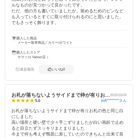
ルなものが見つかって良かったです。

ただ、他の方も書いていましたが、留めるためのピンなど
も入っているとすぐに取り付けられるのにと思いました。

でもさっそく飾ります。
購入した商品
メーカー取寄商品／カラー/ホワイト
購入したストア
ヤマソロ Yahoo!店
違反報告
いいね
0
お札が落ちないようサイドまで枠が有りお…
2025/10/26
yuk********
さん
5.0
お札が落ちないようサイドまで枠が有りお札の色と同じ白
にしました

高い場所と硬い壁で少々手こずりましたが白い画鋲で止め
ると目立たずスッキリまとまりました

今まで何も考えず鴨居に差していたのできちんと出来て良