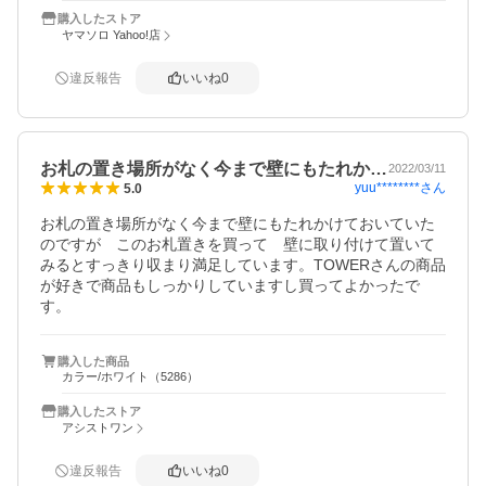
購入したストア
ヤマソロ Yahoo!店
違反報告
いいね
0
お札の置き場所がなく今まで壁にもたれか…
2022/03/11
yuu********
さん
5.0
お札の置き場所がなく今まで壁にもたれかけておいていた
のですが　このお札置きを買って　壁に取り付けて置いて
みるとすっきり収まり満足しています。TOWERさんの商品
が好きで商品もしっかりしていますし買ってよかったで
す。
購入した商品
カラー/ホワイト（5286）
購入したストア
アシストワン
違反報告
いいね
0