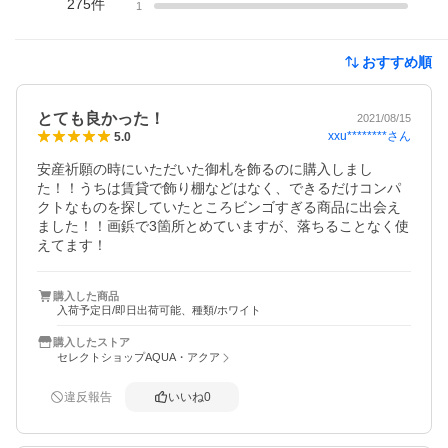
275
件
1
おすすめ順
とても良かった！
2021/08/15
xxu********
さん
5.0
安産祈願の時にいただいた御札を飾るのに購入しまし
た！！うちは賃貸で飾り棚などはなく、できるだけコンパ
クトなものを探していたところビンゴすぎる商品に出会え
ました！！画鋲で3箇所とめていますが、落ちることなく使
えてます！
購入した商品
入荷予定日/即日出荷可能、種類/ホワイト
購入したストア
セレクトショップAQUA・アクア
違反報告
いいね
0