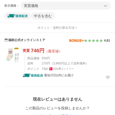
実質価格
表示価格：
中古を含む
ポイント・送料の算出方法
福助公式オンラインストア
4.81
746
円
実質
（最安値）
商品価格
550
円
送料
270
円
（
3,980
円以上で送料無料）
ポイント
74
pt
15
%
要エントリー
最短2日以内にお届け
レビュー
現在レビューはありません
この製品のレビューを投稿しませんか？