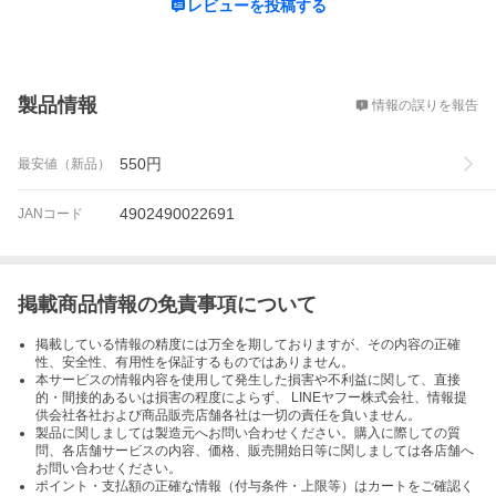
レビューを投稿する
概要
製品情報
情報の誤りを報告
550
円
最安値（新品）
4902490022691
JANコード
掲載商品情報の免責事項について
掲載している情報の精度には万全を期しておりますが、その内容の正確
性、安全性、有用性を保証するものではありません。
本サービスの情報内容を使用して発生した損害や不利益に関して、直接
的・間接的あるいは損害の程度によらず、 LINEヤフー株式会社、情報提
供会社各社および商品販売店舗各社は一切の責任を負いません。
製品に関しましては製造元へお問い合わせください。購入に際しての質
問、各店舗サービスの内容、価格、販売開始日等に関しましては各店舗へ
お問い合わせください。
ポイント・支払額の正確な情報（付与条件・上限等）はカートをご確認く