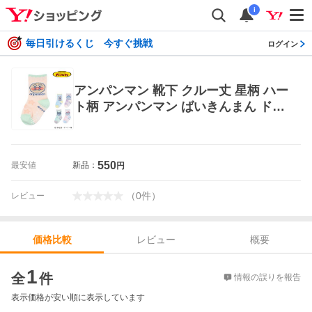
i
毎日引けるくじ 今すぐ挑戦
ログイン
アンパンマン 靴下 クルー丈 星柄 ハー
ト柄 アンパンマン ばいきんまん ドキ
ンちゃん コキンちゃん めいけんチー
ズ 滑り止め付き (1871-6Q0) 爆買
550
最安値
新品：
円
（
0
件
）
レビュー
レビュー
概要
価格比較
価格比較
1
全
件
情報の誤りを報告
表示価格が安い順に表示しています