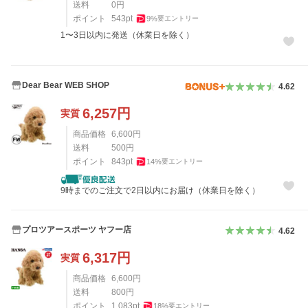
送料
0
円
ポイント
543
pt
9
%
要エントリー
1〜3日以内に発送（休業日を除く）
Dear Bear WEB SHOP
4.62
6,257
円
実質
商品価格
6,600
円
送料
500
円
ポイント
843
pt
14
%
要エントリー
9時までのご注文で2日以内にお届け（休業日を除く）
プロツアースポーツ ヤフー店
4.62
6,317
円
実質
商品価格
6,600
円
送料
800
円
ポイント
1,083
pt
18
%
要エントリー