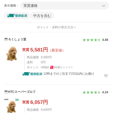
実質価格
表示価格：
中古を含む
ポイント・送料の算出方法
ろくしょう堂
4.48
5,581
円
実質
（最安値）
商品価格
6,080
円
送料
0
円
ポイント
499
pt
9
%
要エントリー
12時までのご注文で2日以内にお届け
HTCスーパーゴルフ
4.34
6,057
円
実質
商品価格
6,600
円