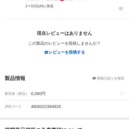
1〜3日以内に発送
レビュー
現在レビューはありません
この製品のレビューを投稿しませんか？
レビューを投稿する
概要
製品情報
情報の誤りを報告
6,080
円
最安値（新品）
4806021984826
JANコード