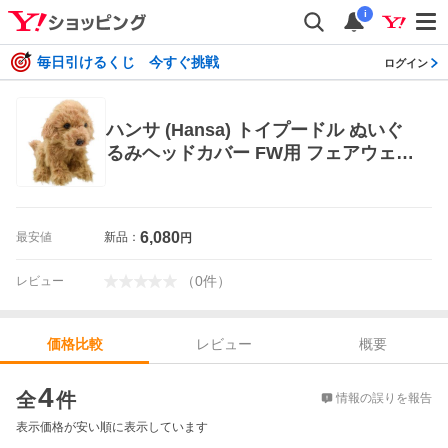
i
毎日引けるくじ 今すぐ挑戦
ログイン
ハンサ (Hansa) トイプードル ぬいぐ
るみヘッドカバー FW用 フェアウェイ
ウッド用 ヘッドカバー BH8482
6,080
最安値
新品：
円
（
0
件
）
レビュー
レビュー
概要
価格比較
価格比較
4
全
件
情報の誤りを報告
表示価格が安い順に表示しています