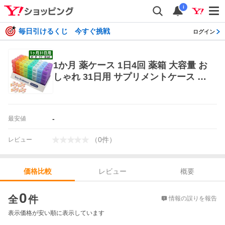
i
毎日引けるくじ 今すぐ挑戦
ログイン
1か月 薬ケース 1日4回 薬箱 大容量 お
しゃれ 31日用 サプリメントケース 収
納 携帯用 ピルケース 薬 入れる カレ
ンダー 薬ポーチ 服薬管理
-
最安値
（
0
件
）
レビュー
レビュー
概要
価格比較
価格比較
0
全
件
情報の誤りを報告
表示価格が安い順に表示しています