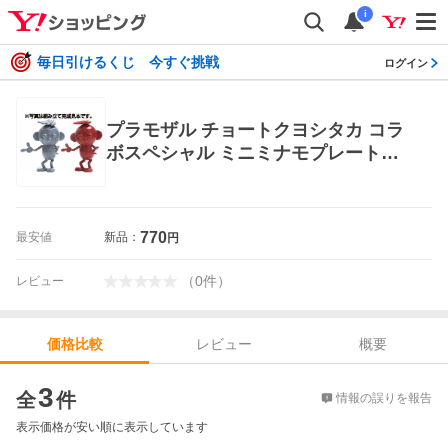
i
毎日引けるくじ 今すぐ挑戦
ログイン
プラモザル チョートクヨシタカ コラ
ボスペシャル ミニミナモプレート付
き プラモデル [アスカモデル]
770
最安値
新品：
円
（
0
件
）
レビュー
レビュー
概要
価格比較
価格比較
3
全
件
情報の誤りを報告
表示価格が安い順に表示しています