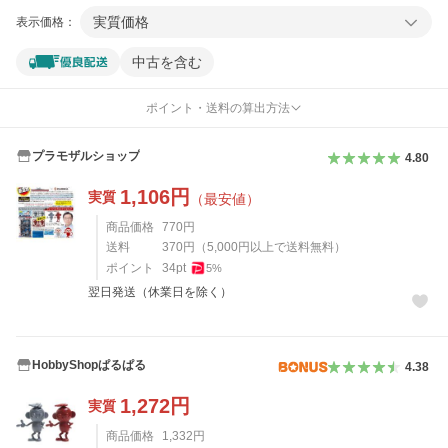
実質価格
表示価格：
中古を含む
ポイント・送料の算出方法
プラモザルショップ
4.80
1,106
円
実質
（最安値）
商品価格
770
円
送料
370
円
（
5,000
円以上で送料無料）
ポイント
34
pt
5
%
翌日発送（休業日を除く）
HobbyShopぱるぱる
4.38
1,272
円
実質
商品価格
1,332
円