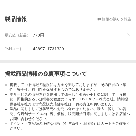
概要
製品情報
情報の誤りを報告
770
円
最安値（新品）
4589711731329
JANコード
掲載商品情報の免責事項について
掲載している情報の精度には万全を期しておりますが、その内容の正確
性、安全性、有用性を保証するものではありません。
本サービスの情報内容を使用して発生した損害や不利益に関して、直接
的・間接的あるいは損害の程度によらず、 LINEヤフー株式会社、情報提
供会社各社および商品販売店舗各社は一切の責任を負いません。
製品に関しましては製造元へお問い合わせください。購入に際しての質
問、各店舗サービスの内容、価格、販売開始日等に関しましては各店舗へ
お問い合わせください。
ポイント・支払額の正確な情報（付与条件・上限等）はカートをご確認く
ださい。