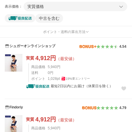
実質価格
表示価格：
中古を含む
ポイント・送料の算出方法
シュガーオンラインショップ
4.54
4,912
円
実質
（最安値）
商品価格
5,940
円
送料
0
円
ポイント
1,028
pt
19
%
要エントリー
最短2日以内にお届け（休業日を除く）
Findoriy
4.79
4,912
円
実質
（最安値）
商品価格
5,940
円