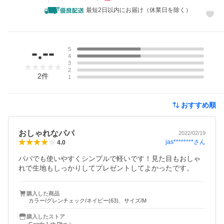
最短2日以内にお届け（休業日を除く）
レビュー
-.--
5
4
3
2
2
件
1
おすすめ順
おしゃれなパパ
2022/02/19
jas********
さん
4.0
パパでも使いやすくシンプルで軽いです！見た目もおしゃ
れで生地もしっかりしてプレゼントしてよかったです。
購入した商品
カラー/グレンチェック/ネイビー(63)、サイズ/M
購入したストア