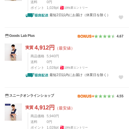
送料
0
円
ポイント
1,028
pt
19
%
要エントリー
最短2日以内にお届け（休業日を除く）
Goods Lab Plus
4.67
4,912
円
実質
（最安値）
商品価格
5,940
円
送料
0
円
ポイント
1,028
pt
19
%
要エントリー
最短2日以内にお届け（休業日を除く）
スニークオンラインショップ
4.55
4,912
円
実質
（最安値）
商品価格
5,940
円
送料
0
円
ポイント
1,028
pt
19
%
要エントリー