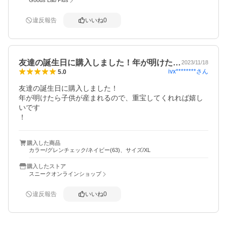
Goods Lab Plus
違反報告
いいね
0
友達の誕生日に購入しました！年が明けた…
2023/11/18
ivx********
さん
5.0
友達の誕生日に購入しました！

年が明けたら子供が産まれるので、重宝してくれれば嬉し
いです

！
購入した商品
カラー/グレンチェック/ネイビー(63)、サイズ/XL
購入したストア
スニークオンラインショップ
違反報告
いいね
0
概要