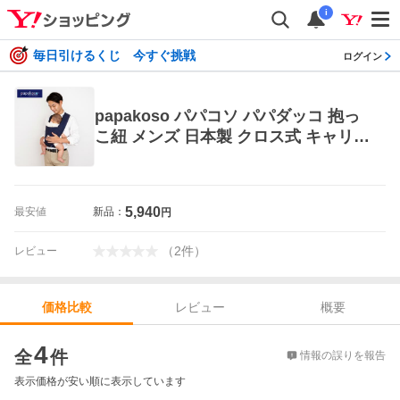
i
毎日引けるくじ 今すぐ挑戦
ログイン
papakoso パパコソ パパダッコ 抱っ
こ紐 メンズ 日本製 クロス式 キャリー
タイプ グレンチェック papa-dakko P
D-GC
5,940
最安値
新品：
円
（
2
件
）
レビュー
レビュー
概要
価格比較
価格比較
4
全
件
情報の誤りを報告
表示価格が安い順に表示しています