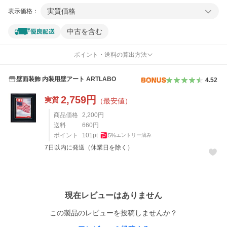
実質価格
表示価格：
中古を含む
ポイント・送料の算出方法
壁面装飾 内装用壁アート ARTLABO
4.52
2,759
円
実質
（最安値）
商品価格
2,200
円
送料
660
円
ポイント
101
pt
5
%
エントリー済み
7日以内に発送（休業日を除く）
レビュー
現在レビューはありません
この製品のレビューを投稿しませんか？