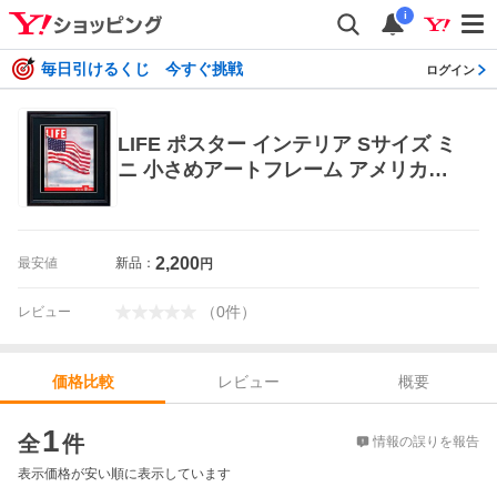
i
毎日引けるくじ 今すぐ挑戦
ログイン
LIFE ポスター インテリア Sサイズ ミ
ニ 小さめアートフレーム アメリカン
レトロ インテリア ライフ アメリカ雑
誌 表紙
2,200
最安値
新品：
円
（
0
件
）
レビュー
レビュー
概要
価格比較
価格比較
1
全
件
情報の誤りを報告
表示価格が安い順に表示しています