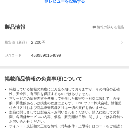
レビューを投稿する
概要
製品情報
情報の誤りを報告
2,200
円
最安値（新品）
4589590154899
JANコード
掲載商品情報の免責事項について
掲載している情報の精度には万全を期しておりますが、その内容の正確
性、安全性、有用性を保証するものではありません。
本サービスの情報内容を使用して発生した損害や不利益に関して、直接
的・間接的あるいは損害の程度によらず、 LINEヤフー株式会社、情報提
供会社各社および商品販売店舗各社は一切の責任を負いません。
製品に関しましては製造元へお問い合わせください。購入に際しての質
問、各店舗サービスの内容、価格、販売開始日等に関しましては各店舗へ
お問い合わせください。
ポイント・支払額の正確な情報（付与条件・上限等）はカートをご確認く