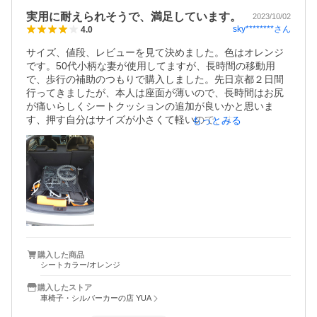
外では室内と違って、押す力が思っていたより必要で、普
実用に耐えられそうで、満足しています。
2023/10/02
通の手袋では滑ってしまい力が入らなかったので滑り止め
sky********
さん
4.0
付きの手袋を買おうと思いました。

また外出する気になってくれたことがよかったです。
サイズ、値段、レビューを見て決めました。色はオレンジ
です。50代小柄な妻が使用してますが、長時間の移動用
で、歩行の補助のつもりで購入しました。先日京都２日間
行ってきましたが、本人は座面が薄いので、長時間はお尻
が痛いらしくシートクッションの追加が良いかと思いま
す、押す自分はサイズが小さくて軽いので、すり抜け、小
もっとみる
回りは使いやすく、満足してますが、折りたたみ時に、座
面クッションがうまく格納出来ず、中途半端な感じで、移
動しています。以前は父親の介護用の車椅子(リース品)を借
りて使用していましたが、サイズの大きい安定感を取る
か、軽量機動性で取るかで判断して決めました。耐久性は
まだわかりませんが、値段を考えたら、十分良い商品だと
思います。
購入した商品
シートカラー/オレンジ
購入したストア
車椅子・シルバーカーの店 YUA