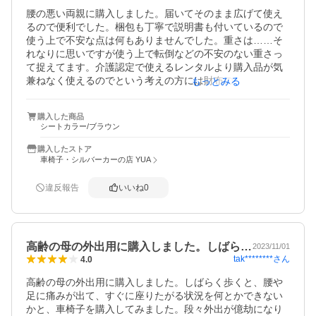
腰の悪い両親に購入しました。届いてそのまま広げて使え
るので便利でした。梱包も丁寧で説明書も付いているので
使う上で不安な点は何もありませんでした。重さは……そ
れなりに思いですが使う上で転倒などの不安のない重さっ
て捉えてます。介護認定で使えるレンタルより購入品が気
兼ねなく使えるのでという考えの方には財布の負担少なく
もっとみる
ていいかと。病院などの車椅子はデカすぎて道を選んでし
まいますがこちらはコンパクトなのでスーパーも問題なく
購入した商品
行けます！デイズには乗らないかなー汗フィットには乗る
シートカラー/ブラウン
かなー◎
購入したストア
車椅子・シルバーカーの店 YUA
違反報告
いいね
0
高齢の母の外出用に購入しました。しばら…
2023/11/01
tak********
さん
4.0
高齢の母の外出用に購入しました。しばらく歩くと、腰や
足に痛みが出て、すぐに座りたがる状況を何とかできない
かと、車椅子を購入してみました。段々外出が億劫になり