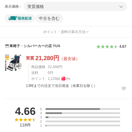
実質価格
表示価格：
中古を含む
ポイント・送料の算出方法
車椅子・シルバーカーの店 YUA
4.67
21,280
円
実質
（最安値）
商品価格
22,400
円
送料
0
円
ポイント
1,120
pt
5
%
13時までの注文で当日発送（休業日を除く）
レビュー
4.66
5
4
3
2
118
件
1