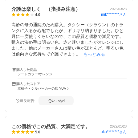
介護は楽しく （指挟み注意）
2023/03/23
mik********
さん
4.0
高齢の母の通院のため購入。タクシー（クラウン）のトラ
ンクに入るか心配でしたが、ギリギリ納まりました。ひと
月に一度使うくらいなので、この品質と価格で満足です。
購入の決め手は明るい色、赤と迷いましたがオレンジにし
ました。他のメーカーさんは暗い色がほとんど、明るい色
は前向きな気持ちで介護できます。　　　　　　　　　

もっとみる
※先日使ったタクシー（クラウン）は、トランクの大きさ
が違ったのか入りませんでした。参考まで。

購入した商品
シートカラー/オレンジ
（注）座面を広げる時、側面のガードとの間で指を挟んで
ケガをしてしまいました。座面の中央部を押すように気を
購入したストア
つけて下さい。
車椅子・シルバーカーの店 YUA
違反報告
いいね
4
この価格でこの品質、大満足です。
2022/01/28
uku********
さん
5.0