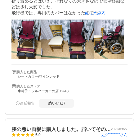
折り畳めるとはいえ、それなりの大きさなので電車移動な
どは少し大変でした。

飛行機では、専用のカバーはなかったのでそのまま本体の
もっとみる
まま預入荷物として預けましたが

特に傷つくこともなく良かったです。

荷物にはなりましたが、総合的にはやはり購入して旅行に
持っていってよかったと思っています。

普通自動車にも積み込めるので、

今後何かあった際にも使用できるかと思います。
購入した商品
シートカラー/ワインレッド
購入したストア
車椅子・シルバーカーの店 YUA
違反報告
いいね
7
腰の悪い両親に購入しました。届いてその…
2022/03/27
y_0********
さん
5.0