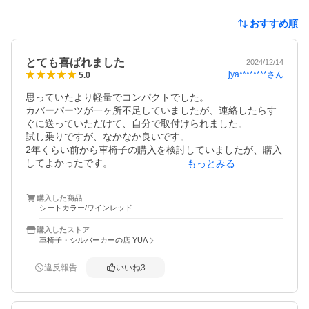
おすすめ順
とても喜ばれました
2024/12/14
jya********
さん
5.0
思っていたより軽量でコンパクトでした。

カバーパーツが一ヶ所不足していましたが、連絡したらす
ぐに送っていただけて、自分で取付けられました。

試し乗りですが、なかなか良いです。

2年くらい前から車椅子の購入を検討していましたが、購入
してよかったです。

もっとみる
親が歩き疲れた時にすぐに座れる用に購入しましたが、外
購入した商品
出中ずっと乗っていました。

シートカラー/ワインレッド
本人曰く、乗り心地が悪かったら途中で降りようと思って
いたそうで、乗り心地がよかったから降りられなかったそ
購入したストア
うです（笑）。

車椅子・シルバーカーの店 YUA
道の凸凹や段差はやはりタイヤが小さい為か、振動があり
ます。

違反報告
いいね
3
凸は足元の補助操作をしないと乗り上げられず、乗ってい
る人が前に飛び出しそうになってしまいます。ベルトはし
ておいたほうが良いです。
