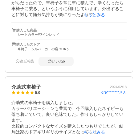
がちだったので、車椅子を常に車に積んで、辛くなったら
車椅子に乗る、というふうに利用しています。外出するこ
とに対して随分気持ちが楽になったようで、笑顔が見れた
もっとみる
ので、購入して良かったです。お値段も手頃、色も素敵で
座り心地もまずまず。片側のサイドブレーキが硬く、結構
購入した商品
力がいるので、星4つにしました。
シートカラー/ワインレッド
購入したストア
車椅子・シルバーカーの店 YUA
違反報告
いいね
6
介助式車椅子
2024/02/13
dre********
さん
5.0
介助式の車椅子を購入しました。

カラーバリエーションも豊富で、今回購入したネイビーも
落ち着いていて、良い色味でした。作りもしっかりしてい
ます。

比較的コンパクトなサイズを購入したつもりでしたが、結
局は家のドアギリギリのサイズとなってしまい、事前に測
もっとみる
ってはいたものの、思ったていたよりボリューム感があり