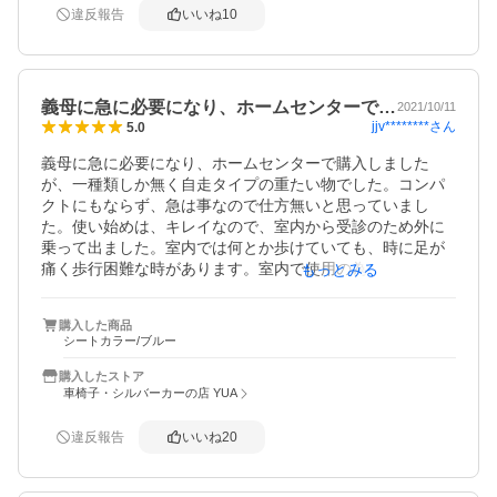
違反報告
いいね
10
義母に急に必要になり、ホームセンターで…
2021/10/11
jjv********
さん
5.0
義母に急に必要になり、ホームセンターで購入しました
が、一種類しか無く自走タイプの重たい物でした。コンパ
クトにもならず、急は事なので仕方無いと思っていまし
た。使い始めは、キレイなので、室内から受診のため外に
乗って出ました。室内では何とか歩けていても、時に足が
痛く歩行困難な時があります。室内で使用の為、タイヤを
もっとみる
拭いて使用しましたが、キレイになりにくいのと、大きく
小回りがきかないため、探してこちらの商品を見つけまし
購入した商品
た。介助タイプでもあり、一回り小さめで、使用しない時
シートカラー/ブルー
はコンパクトになり軽く、室内使用でのストレスが解消さ
れました。取り外し可能な座面背部のクッションがあり、
購入したストア
その上前に購入した車椅子より安く言う事ありませんでし
車椅子・シルバーカーの店 YUA
た。
違反報告
いいね
20