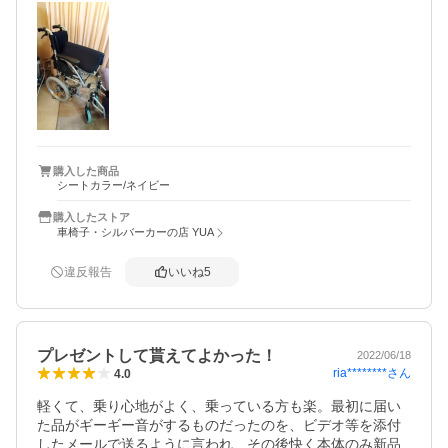
ました。（車輪部分が突出している為。）

これから購入を考えておられる方は、余裕を持ったサイズ
感で見積もると良いかと思われます。
購入した商品
シートカラー/ネイビー
購入したストア
車椅子・シルバーカーの店 YUA
違反報告
いいね
5
プレゼントして貰えてよかった！
2022/06/18
ria********
さん
4.0
軽くて、乗り心地がよく、乗っている方も楽。最初に届い
た品がギーギー音がするものだったのを、ビデオ等を添付
したメールで送るように言われ、その後快く本体のみ新品