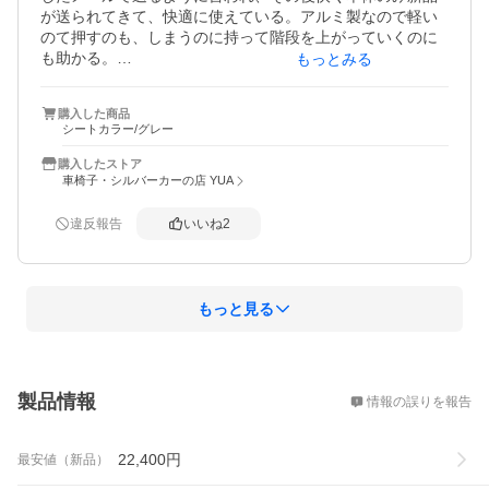
が送られてきて、快適に使えている。アルミ製なので軽い
のて押すのも、しまうのに持って階段を上がっていくのに
も助かる。

もっとみる
多彩な色の展開もよく、またスタイリッシュだし、通気性
よく洗えるのもいい。乗る本人も気に入っているので、お
購入した商品
散歩によく行きたがるようになった。
シートカラー/グレー
購入したストア
車椅子・シルバーカーの店 YUA
違反報告
いいね
2
もっと見る
概要
製品情報
情報の誤りを報告
22,400
円
最安値（新品）