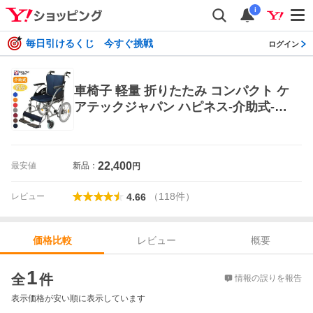
i
毎日引けるくじ 今すぐ挑戦
ログイン
車椅子 軽量 折りたたみ コンパクト ケ
アテックジャパン ハピネス-介助式- C
A-21SU 介助用 介護用
22,400
最安値
新品：
円
（
118
件
）
レビュー
4.66
レビュー
概要
価格比較
価格比較
1
全
件
情報の誤りを報告
表示価格が安い順に表示しています