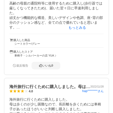
高齢の母親の通院時等に使用するために購入し(歩行器では
厳しくなってきたため)、届いた翌々日に早速利用しまし
た。

頑丈かつ機能的な構造、美しいデザインや色調、座･背の部
分のクッション感など、全ての点で優れていると思いま
す。

もっとみる
折りたたみ式でコンパクトなので、玄関口に置いていても
それほど場所を取らないのもありがたいところです。

購入した商品
この価格でこの良質さ、とても満足しています。

シートカラー/グレー
コロナ第6波が落ち着き、暖かい季節が来たときには、母親
をこの車椅子に乗せて外へ連れ出して、日光浴でもさせた
購入したストア
いと思っています。
車椅子・シルバーカーの店 YUA
違反報告
いいね
9
海外旅行に行くために購入しました。母は…
2022/11/28
hap********
さん
4.0
海外旅行に行くために購入しました。

母は歩くのが少し困難なので、長距離を歩くためには車椅
子があったほうがいいと判断し購入しました。
