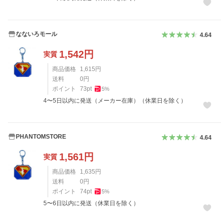
なないろモール
4.64
1,542
円
実質
商品価格
1,615
円
送料
0
円
ポイント
73
pt
5
%
4〜5日以内に発送（メーカー在庫）（休業日を除く）
PHANTOMSTORE
4.64
1,561
円
実質
商品価格
1,635
円
送料
0
円
ポイント
74
pt
5
%
5〜6日以内に発送（休業日を除く）