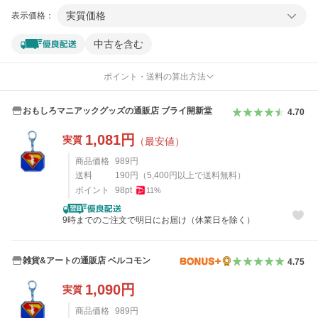
実質価格
表示価格：
中古を含む
ポイント・送料の算出方法
おもしろマニアックグッズの通販店 ブライ開新堂
4.70
1,081
円
実質
（最安値）
商品価格
989
円
送料
190
円
（
5,400
円以上で送料無料）
ポイント
98
pt
11
%
9時までのご注文で明日にお届け（休業日を除く）
雑貨&アートの通販店 ベルコモン
4.75
1,090
円
実質
商品価格
989
円