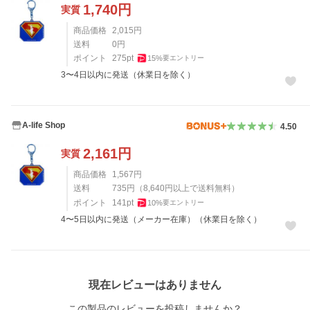
1,740
円
実質
商品価格
2,015
円
送料
0
円
ポイント
275
pt
15
%
要エントリー
3〜4日以内に発送（休業日を除く）
A-life Shop
4.50
2,161
円
実質
商品価格
1,567
円
送料
735
円
（
8,640
円以上で送料無料）
ポイント
141
pt
10
%
要エントリー
4〜5日以内に発送（メーカー在庫）（休業日を除く）
レビュー
現在レビューはありません
この製品のレビューを投稿しませんか？