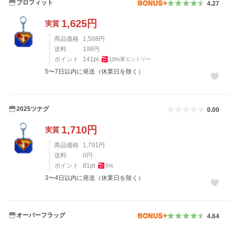
プロフィット
4.27
1,625
円
実質
商品価格
1,568
円
送料
198
円
ポイント
141
pt
10
%
要エントリー
5〜7日以内に発送（休業日を除く）
2025ツナグ
0.00
1,710
円
実質
商品価格
1,791
円
送料
0
円
ポイント
81
pt
5
%
3〜4日以内に発送（休業日を除く）
オーバーフラッグ
4.64