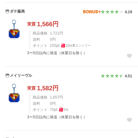
ダテ薬局
4.19
1,566
円
実質
商品価格
1,721
円
送料
0
円
ポイント
155
pt
10
%
要エントリー
3〜5日以内に発送（休業日を除く）
メイリーヴル
4.51
1,582
円
実質
商品価格
1,657
円
送料
0
円
ポイント
75
pt
5
%
3〜5日以内に発送（休業日を除く）