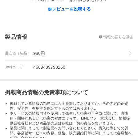
レビューを投稿する
概要
製品情報
情報の誤りを報告
980
円
最安値（新品）
4589489793260
JANコード
掲載商品情報の免責事項について
掲載している情報の精度には万全を期しておりますが、その内容の正確
性、安全性、有用性を保証するものではありません。
本サービスの情報内容を使用して発生した損害や不利益に関して、直接
的・間接的あるいは損害の程度によらず、 LINEヤフー株式会社、情報提
供会社各社および商品販売店舗各社は一切の責任を負いません。
製品に関しましては製造元へお問い合わせください。購入に際しての質
問、各店舗サービスの内容、価格、販売開始日等に関しましては各店舗へ
お問い合わせください。