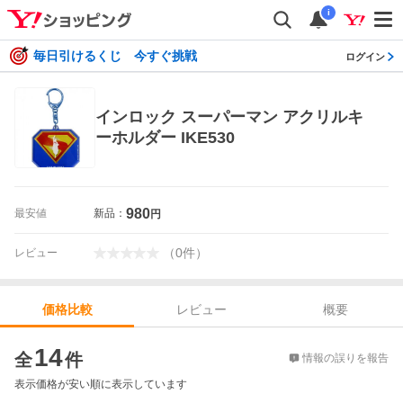
i
毎日引けるくじ 今すぐ挑戦
ログイン
インロック スーパーマン アクリルキ
ーホルダー IKE530
980
最安値
新品：
円
（
0
件
）
レビュー
レビュー
概要
価格比較
価格比較
14
全
件
情報の誤りを報告
表示価格が安い順に表示しています