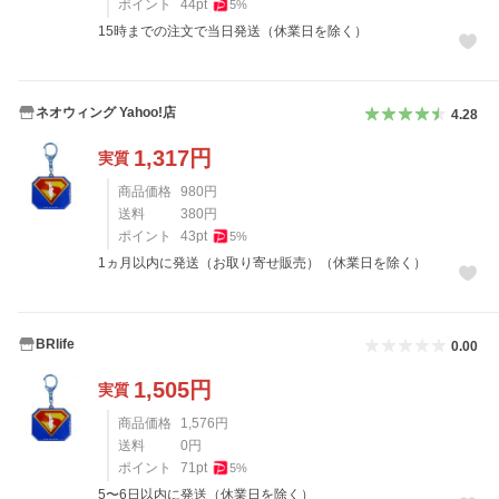
ポイント
44
pt
5
%
15時までの注文で当日発送（休業日を除く）
ネオウィング Yahoo!店
4.28
1,317
円
実質
商品価格
980
円
送料
380
円
ポイント
43
pt
5
%
1ヵ月以内に発送（お取り寄せ販売）（休業日を除く）
BRlife
0.00
1,505
円
実質
商品価格
1,576
円
送料
0
円
ポイント
71
pt
5
%
5〜6日以内に発送（休業日を除く）