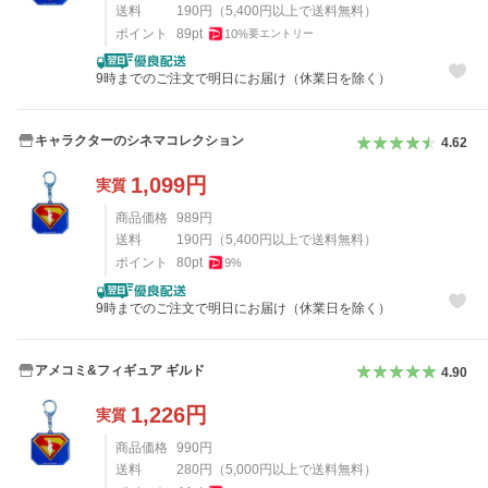
送料
190
円
（
5,400
円以上で送料無料）
ポイント
89
pt
10
%
要エントリー
9時までのご注文で明日にお届け（休業日を除く）
キャラクターのシネマコレクション
4.62
1,099
円
実質
商品価格
989
円
送料
190
円
（
5,400
円以上で送料無料）
ポイント
80
pt
9
%
9時までのご注文で明日にお届け（休業日を除く）
アメコミ&フィギュア ギルド
4.90
1,226
円
実質
商品価格
990
円
送料
280
円
（
5,000
円以上で送料無料）