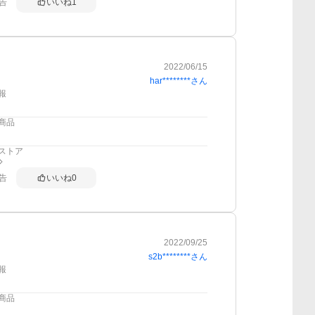
告
いいね
1
2022/06/15
har********
さん
報
商品
ストア
告
いいね
0
2022/09/25
s2b********
さん
報
商品