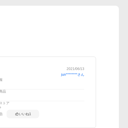
2021/06/13
jun********
さん
報
商品
ストア
告
いいね
1