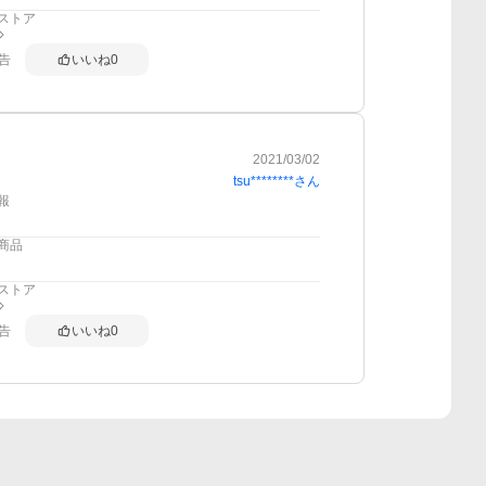
ストア
告
いいね
0
2021/03/02
tsu********
さん
報
商品
ストア
告
いいね
0