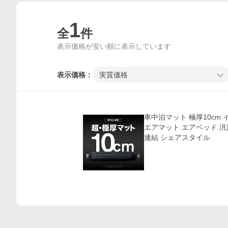
1
全
件
表示価格が安い順に表示しています
表示価格：
実質価格
価格比較
車中泊マット 極厚10cm インフレータブル マット
エアマット エアベッド 汎
連結 シェアスタイル