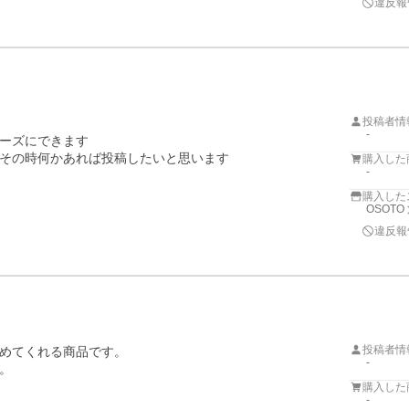
違反報
投稿者情
-
ーズにできます

その時何かあれば投稿したいと思います
購入した
-
購入した
OSOTO
違反報
投稿者情
めてくれる商品です。

-
購入した
-