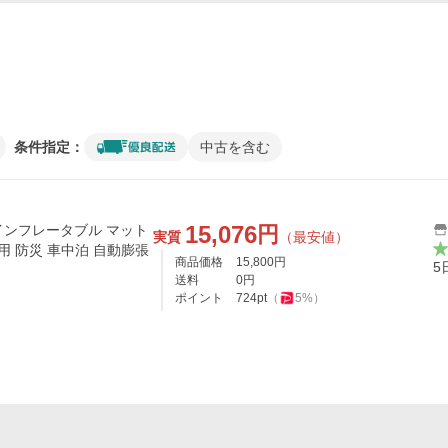
条件指定：
中古を含む
15,076
円
実質
（最安値）
用 防災 車中泊 自動膨張
商品価格
15,800
円
5
送料
0
円
ポイント
724
pt
（
5
%）