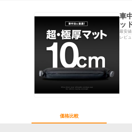
車中
ッド
最安値
レビュ
価格比較