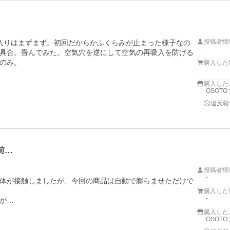
投稿者情
入りはまずまず。初回だからかふくらみが止まった様子なの
-
具合。畳んでみた。空気穴を逆にして空気の再吸入を防げる
のみ。
購入した
-
購入した
OSOTO
違反報
前…
投稿者情
-
体が接触しましたが、今回の商品は自動で膨らませただけで
購入した
-
購入した
OSOTO