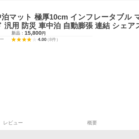
泊マット 極厚10cm インフレータブル 
 汎用 防災 車中泊 自動膨張 連結 シェ
15,800
新品：
円
ー
4.00
（
8
件
）
レビュー
概要