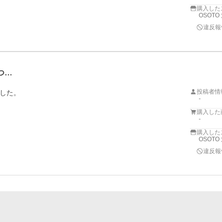
購入した
OSOTO
違反報
つ…
投稿者情
した。
-
購入した
-
購入した
OSOTO
違反報