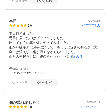
違反報告
いいね
36
また何度か試してみて、ダメならディーラーへもっていこ
うかなと思っています。

本日
2022/01/01
all********
さん
5.0
本日届きました。

元旦に届いたのはビックリしました。

届いてすぐに車の傷に使ってみました。

細かい線キズは見事に消えて、ちょっと深さのある所は完
全には消えず、傷が薄くなるくらいでした。

正月の挨拶をしに、親の所へ行ったら、買い物で擦られた
もっとみる
傷があるからと言うので、使ってみたら全ての傷が消えて
くれました。

購入したストア
綺麗になったと喜んでました。

Enjoy Shopping Japan
使った感想は、とても簡単の一言です。

付属のスポンジに液をつけ、キュッキュッと擦ってウエス
違反報告
いいね
70
で拭き取るだけで、綺麗になります。

また液がなくなったら注文したいと思います。
傷が隠れました！
2025/01/19
jku********
さん
5.0