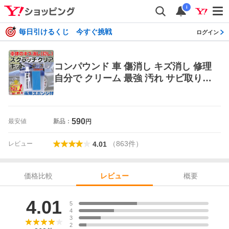
i
毎日引けるくじ 今すぐ挑戦
ログイン
コンパウンド 車 傷消し キズ消し 修理
自分で クリーム 最強 汚れ サビ取り
車体 補修 スクラッチ
590
最安値
新品：
円
（
863
件
）
レビュー
4.01
価格比較
概要
レビュー
レビュー
4.01
5
4
3
2