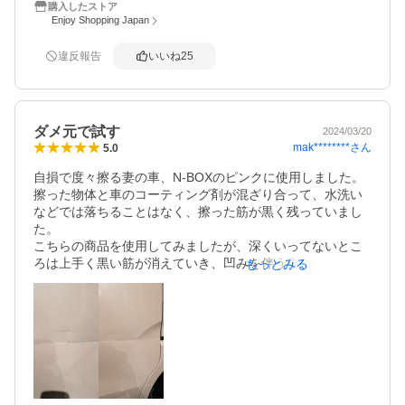
購入したストア
Enjoy Shopping Japan
違反報告
いいね
25
ダメ元で試す
2024/03/20
mak********
さん
5.0
自損で度々擦る妻の車、N-BOXのピンクに使用しました。
擦った物体と車のコーティング剤が混ざり合って、水洗い
などでは落ちることはなく、擦った筋が黒く残っていまし
た。

こちらの商品を使用してみましたが、深くいってないとこ
ろは上手く黒い筋が消えていき、凹みを伴う傷はスポンジ
もっとみる
が当たりきれてないのか落ちないところはありましたが、
パット見は大方のものは消えて目立たなくなりました。

価格と量もちょうどよく、1000円オーバーする修理キット
などを使うよりは、この値段で試して行くのかどうかで、
諦めるのかリペアできるのかを判断するのが良いかと感じ
ました。