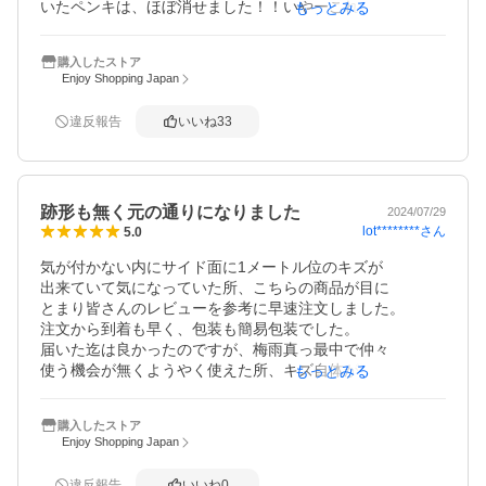
いたペンキは、ほぼ消せました！！いやーこれは最高に優
もっとみる
れものです。薬剤を２本使いきり作業は一時間強ぐらい
で、凹みと深い傷のみとなりました。

購入したストア
3本購入して、あと一本残っているのでまた細かい部分の補
Enjoy Shopping Japan
修に使おうと思います。
違反報告
いいね
33
跡形も無く元の通りになりました
2024/07/29
lot********
さん
5.0
気が付かない内にサイド面に1メートル位のキズが

出来ていて気になっていた所、こちらの商品が目に　

とまり皆さんのレビューを参考に早速注文しました。

注文から到着も早く、包装も簡易包装でした。

届いた迄は良かったのですが、梅雨真っ最中で仲々

使う機会が無くようやく使えた所、キズ自体が浅かった為
もっとみる
か跡形も無く綺麗になりました。商品もクリーム状で伸び
も良く初心者の私でも難無く使えました。

購入したストア
コスパも良く言う事無しです。又、機会があれば再度

Enjoy Shopping Japan
注文させて頂きたいと思います。
違反報告
いいね
0