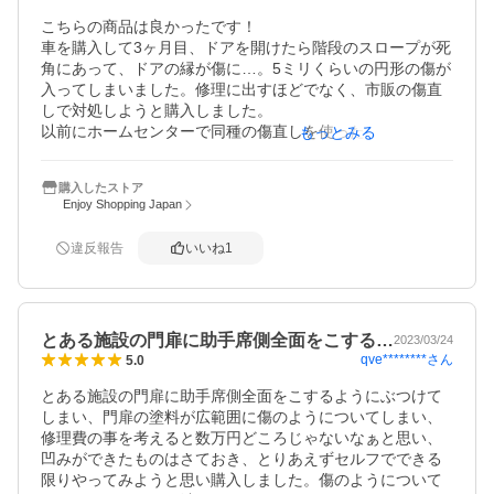
こちらの商品は良かったです！

車を購入して3ヶ月目、ドアを開けたら階段のスロープが死
角にあって、ドアの縁が傷に…。5ミリくらいの円形の傷が
入ってしまいました。修理に出すほどでなく、市販の傷直
しで対処しようと購入しました。

以前にホームセンターで同種の傷直しを使ったのですが、
もっとみる
傷は薄くなりましたが、傷の周囲全体がかすんだ感じにな
った経験があり、「今回の商品もかな〜」とあまり期待し
購入したストア
ていませんてした。

Enjoy Shopping Japan
ところが今回は綺麗に傷が隠れました！しかも傷周囲も美
しいまま。買って正解でした。
違反報告
いいね
1
とある施設の門扉に助手席側全面をこする…
2023/03/24
qve********
さん
5.0
とある施設の門扉に助手席側全面をこするようにぶつけて
しまい、門扉の塗料が広範囲に傷のようについてしまい、
修理費の事を考えると数万円どころじゃないなぁと思い、
凹みができたものはさておき、とりあえずセルフでできる
限りやってみようと思い購入しました。傷のようについて