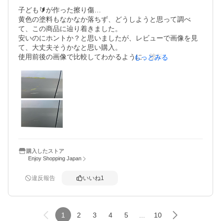
子ども🔰が作った擦り傷…

黄色の塗料もなかなか落ちず、どうしようと思って調べ
て、この商品に辿り着きました。

安いのにホントか？と思いましたが、レビューで画像を見
て、大丈夫そうかなと思い購入。

使用前後の画像で比較してわかるように、塗料は綺麗に取
もっとみる
れました！薄い傷も目立たなくなりました！深い傷は残っ
ていますが、まぁまぁ見過ごせる程度。

綺麗に乗っている車ではないので、パッと見なんとか恥ず
かしくない程度になったので満足です。

購入してよかったです。
購入したストア
Enjoy Shopping Japan
違反報告
いいね
1
1
2
3
4
5
...
10