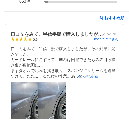
863
件
1
おすすめ順
口コミをみて、半信半疑で購入しましたが…
2024/02/19
kae********
さん
5.0
口コミをみて、半信半疑で購入しましたが、その効果に驚
きでした。

ガードレールにこすって、凹みは回避できたものの引っ掻
き傷が広範囲に…

まずタオルで汚れを拭き取り、スポンジにクリームを適量
つけて、ただこするだけの作業。あっという間に傷がうす
もっとみる
れていきました。ある程度の太さでも薄くなりましたが、
ちょっとギザギザだったり、深めだと少し残ります。あと
は、また全体を拭き取るだけ。

タッチペンも用意していましたが、使用せずにいけまし
た。

修理に出したら…と思うと、コスパ最高です！

車の色にかかわらず使用できるし、この広範囲でも半分以
下しか使っていないのが素晴らしい。