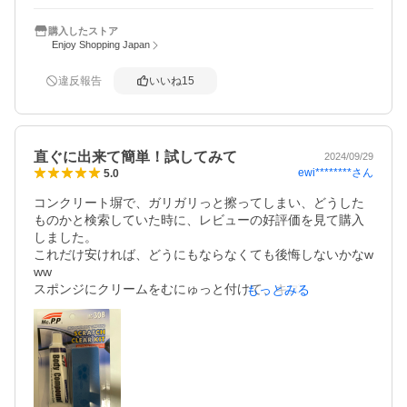
購入したストア
Enjoy Shopping Japan
違反報告
いいね
15
直ぐに出来て簡単！試してみて
2024/09/29
ewi********
さん
5.0
コンクリート塀で、ガリガリっと擦ってしまい、どうした
ものかと検索していた時に、レビューの好評価を見て購入
しました。

これだけ安ければ、どうにもならなくても後悔しないかなw
ww

スポンジにクリームをむにゅっと付けて、キズを擦ってみ
もっとみる
ました。おおっ？

ガッツリえぐったキズは、無理だけど、擦り傷みたいな、
白く入った筋状のキズが目立たなくなっていく。

がんばって、こしこしこしこし…擦り続きたら、白い筋の
端の方はほぼ消えて、擦り傷が目立たなくにりました。

凄い！私でも簡単に目立たなく出来た。これで、また擦っ