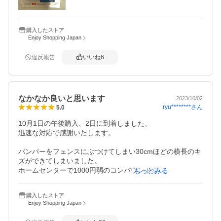
ても安心www
購入したストア
Enjoy Shopping Japan
違反報告
いいね
6
なかなか良いと思います
2023/10/02
ryu********
さん
5.0
10月1日の午後購入、2日に到着しました、

迅速な対応で感謝いたします。

バンパーをフェンスにぶつけてしまい30cmほどの横長のキ
ズができてしまいました。

ホームセンターで1000円弱のコンパウンドを購入し試して
もっとみる
みましたが、気持ち色が薄くなったかなという程度で納得
がいかず、今回レビューの良いこちらを注文してみまし
購入したストア
た。

Enjoy Shopping Japan
結果、10cmほどまでキズが目立たなくなりめちゃくちゃ嬉
しいです。
