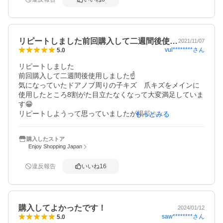
リピートしました前回購入して二週間後使…
2021/11/07
vul********
さん
5.0
リピートしました

前回購入して二週間後使用しました☝️

気になっていたドアノブ周りの子キズ　爪キズをメインに
使用したところ8割がた目立たなくなって大変満足していま
す😁

リピートしようって思っていましたが掲載されなくなりち
もっとみる
ょっと残念って思ってました😩

が　またまた再掲載されすぐにリピートしました😁

購入したストア
さすがに塗装の下地までのキズは取れませんが表面上のキ
Enjoy Shopping Japan
ズには効果ありだと思います☝️

キズ付けず使わないのが理想的ですが予備に購入しました

違反報告
いいね
16
ありがとうございました
購入してよかったです！
2024/01/12
saw********
さん
5.0