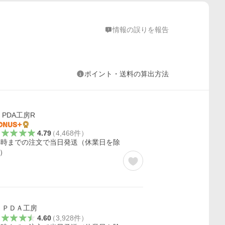
情報の誤りを報告
ポイント・送料の算出方法
PDA工房R
4.79
（
4,468
件
）
4時までの注文で当日発送（休業日を除
）
ＰＤＡ工房
4.60
（
3,928
件
）