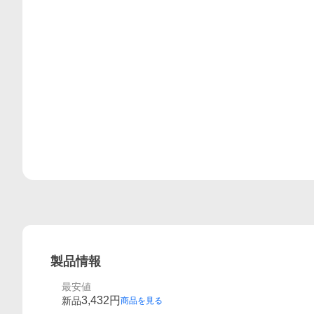
レビュー
製品情報
最安値
3,432
円
新品
商品を見る