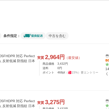
条件指定：
中古を含む
2,964
円
05FHDPR 対応 Perfect
実質
（最安値）
枚入 反射低減 防指紋 日本
商品価格
3,432
円
送料
0
円
1
ポイント
468
pt
（
15
%）
要エントリー
く
3,275
円
05FHDPR 対応 Perfect
実質
枚入 反射低減 防指紋 日本
商品価格
3,432
円