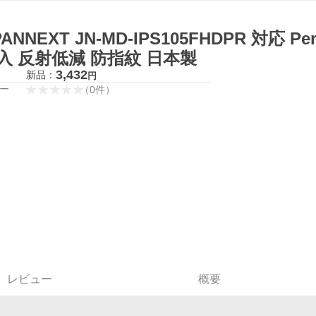
PANNEXT JN-MD-IPS105FHDPR 対応 Pe
入 反射低減 防指紋 日本製
3,432
新品：
円
ー
（
0
件
）
レビュー
概要