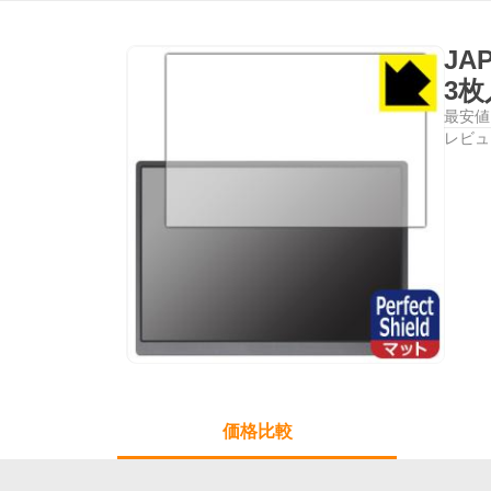
JA
3枚
最安値
レビュ
価格比較