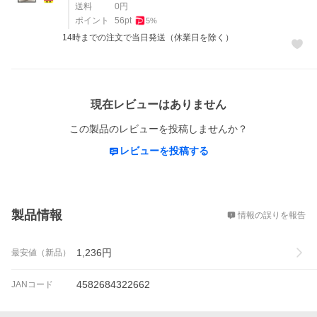
送料
0
円
ポイント
56
pt
5
%
14時までの注文で当日発送（休業日を除く）
レビュー
現在レビューはありません
この製品のレビューを投稿しませんか？
レビューを投稿する
概要
製品情報
情報の誤りを報告
1,236
円
最安値（新品）
4582684322662
JANコード