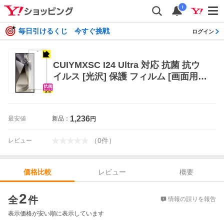
i
毎日引けるくじ 今すぐ挑戦
ログイン
CUIYMXSC I24 Ultra 対応 抗菌 抗ウ
イルス [光沢] 保護 フィルム [画面用]
[指紋認証対応] 日本製
1,236
最安値
新品：
円
（
0
件
）
レビュー
レビュー
概要
価格比較
価格比較
2
全
件
情報の誤りを報告
表示価格が安い順に表示しています