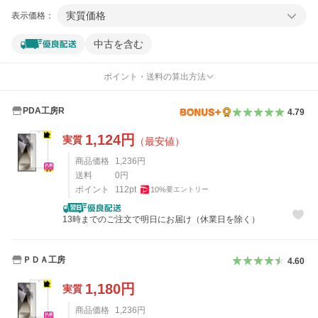
実質価格
表示価格：
中古を含む
ポイント・送料の算出方法
PDA工房R
4.79
1,124
円
実質
（最安値）
商品価格
1,236
円
送料
0
円
ポイント
112
pt
10
%
要エントリー
13時までのご注文で明日にお届け（休業日を除く）
ＰＤＡ工房
4.60
1,180
円
実質
商品価格
1,236
円