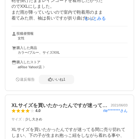
鞄を掛けたままレインコートを着用したかった

のでXXLにしました。

まだ雨が降っていないので室内で鞄着用のまま

着てみた所、袖は長いですが折り曲げれば

もっとみる
全然問題なしです。

裾は膝よりも下になるのでレインブーツを履けば

投稿者情報
まず濡れないだろうと思います。

女性
ファスナーとボタンが両方あるので漏れもないと

思います。

購入した商品
カラー/ブルー、サイズ/XXL
やはり大きいですが下にコートを着ても全然

大丈夫そうで、生地も柔らかく余り重くないので

購入したストア
買って良かったです。
atRise Yahoo!店
違反報告
いいね
1
XLサイズを買いたかったんですが迷って…
2021/06/03
rle********
さん
4.0
サイズ
：
少し大きめ
XLサイズを買いたかったんですが迷ってる間に売り切れて
しまい、下の子が生まれ抱っこ紐をしながら着れる事や、