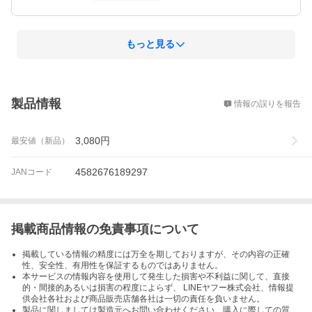
もっと見る
概要
製品情報
情報の誤りを報告
3,080
円
最安値（新品）
4582676189297
JANコード
掲載商品情報の免責事項について
掲載している情報の精度には万全を期しておりますが、その内容の正確
性、安全性、有用性を保証するものではありません。
本サービスの情報内容を使用して発生した損害や不利益に関して、直接
的・間接的あるいは損害の程度によらず、 LINEヤフー株式会社、情報提
供会社各社および商品販売店舗各社は一切の責任を負いません。
製品に関しましては製造元へお問い合わせください。購入に際しての質