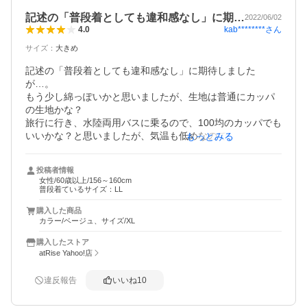
前立てにボタンもポツリポツリと付いてはいるのですが、
記述の「普段着としても違和感なし」に期…
2022/06/02
基本的にファスナーのみで閉めるタイプです。ボタンとフ
kab********
さん
4.0
ァスナー両方付いてて状況により使い分けられると良かっ
サイズ
：
大きめ
たです。

記述の「普段着としても違和感なし」に期待しました
フードは紐で調節できますが、ストッパーがついてないの
が…。

で正直役に立ちません。素材的に滑るので結ぶのも難し
もう少し綿っぽいかと思いましたが、生地は普通にカッパ
い。下に帽子を被るか自分でストッパーを付けるしかない
の生地かな？

かな。そこがちょっとで星－1です。

旅行に行き、水陸両用バスに乗るので、100均のカッパでも
些細な所かもしれませんが自転車に乗ったり風が強かった
いいかな？と思いましたが、気温も低めなので、寒い時
もっとみる
りする日にはとても大事な部分だと思います。
に、雨が降っていなくても着ていて違和感がないなら…と
思ったのですが…。

投稿者情報
街なかならばちょっと恥ずかしいかも？だけど、自然の中
女性/60歳以上/156～160cm
ならウィンドブレーカー的に思ってもらえるかな？

普段着ているサイズ：LL
まあ、安かったので…。期待はしましたが、こんなもんか
購入した商品
な？と思います。

カラー/ベージュ、サイズ/XL
自転車用のポンチョは自転車を降りた途端に違和感なの
で、それよりは。

購入したストア
ゆったりなので、自転車にも乗れそうだし、一つあっても
atRise Yahoo!店
いいかなと思いました。

サイズは、いつもL〜LLです。商品はXL。

違反報告
いいね
10
サイズ感は、細かく説明があった通りの大きさです。

袖は指先が少し出る位の長さなのですが、場合によっては