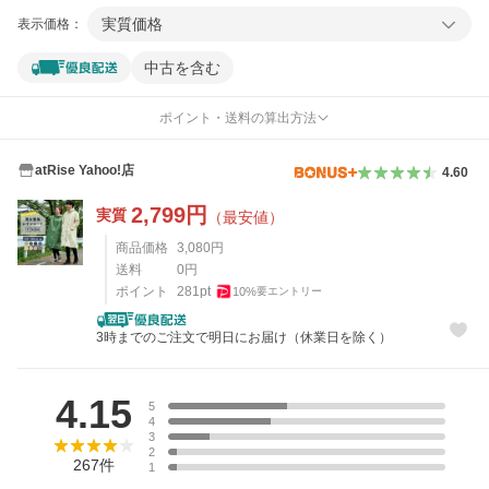
実質価格
表示価格：
中古を含む
ポイント・送料の算出方法
atRise Yahoo!店
4.60
2,799
円
実質
（最安値）
商品価格
3,080
円
送料
0
円
ポイント
281
pt
10
%
要エントリー
3時までのご注文で明日にお届け（休業日を除く）
レビュー
4.15
5
4
3
2
267
件
1