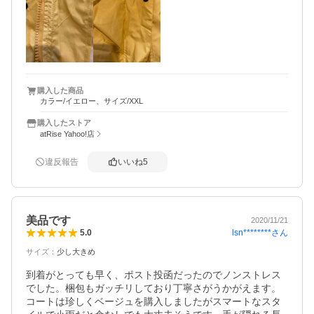
つれてました。写真2枚目はその表側です。そこだけが残念
でした。
購入した商品
カラー/イエロー、サイズ/XXL
購入したストア
atRise Yahoo!店
違反報告
いいね
5
美品です
2020/11/21
lsn********
さん
5.0
サイズ
：
少し大きめ
到着がとっても早く、ポスト投函だったのでノンストレス
でした。梱包もガッチリしており丁寧さがうかがえます。
コートは珍しくベージュを購入しましたがスマートなスタ