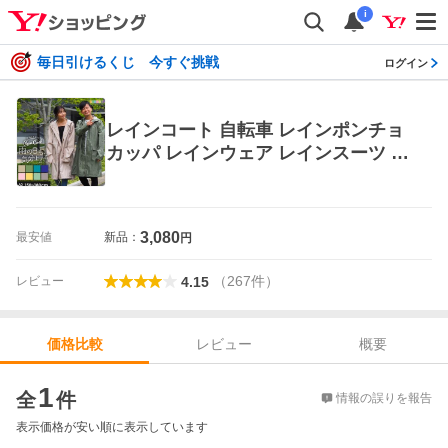
i
毎日引けるくじ 今すぐ挑戦
ログイン
レインコート 自転車 レインポンチョ
カッパ レインウェア レインスーツ ポ
ンチョ 梅雨 雨具 自転車用レインコー
ト ママ 男女兼用 通勤 通学 雨合羽
3,080
最安値
新品：
円
（
267
件
）
レビュー
4.15
レビュー
概要
価格比較
価格比較
1
全
件
情報の誤りを報告
表示価格が安い順に表示しています