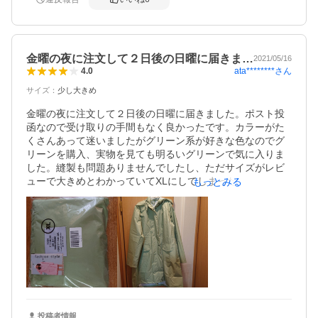
金曜の夜に注文して２日後の日曜に届きま…
2021/05/16
ata********
さん
4.0
サイズ
：
少し大きめ
金曜の夜に注文して２日後の日曜に届きました。ポスト投
函なので受け取りの手間もなく良かったです。カラーがた
くさんあって迷いましたがグリーン系が好きな色なのでグ
リーンを購入、実物を見ても明るいグリーンで気に入りま
した。縫製も問題ありませんでしたし、ただサイズがレビ
ューで大きめとわかっていてXLにしてしまったので166㎝
もっとみる
の私でも丈の長さは膝下くらいまであるので良いのですが
袖がかなり長く指先まで隠れてしまいます。短いよりは長
いほうがまくればすむので大丈夫ですがまだ実際雨の中着
てないので着用後にまたレビューします…。梅雨入りして
雨の日が多くなるのでこれから活躍してくれることでしょ
う！
投稿者情報