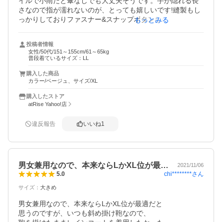
イルで小雨だと傘なしでも大丈夫そうです。手が隠れる長
さなので指が濡れないのが、とっても嬉しいです!縫製もし
っかりしておりファスナー&スナップボタンなので雨染み対
もっとみる
策も大丈夫そうです。これから冬に向かって強風の日にフ
リースの上に着て出掛けようかとも思っています。色違い
投稿者情報
も欲しいなー！

女性/50代/151～155cm/61～65kg
注文番号risecreationー10448668傘カバー希望します
普段着ているサイズ：LL
購入した商品
カラー/ベージュ、サイズ/XL
購入したストア
atRise Yahoo!店
違反報告
いいね
1
男女兼用なので、本来ならLかXL位が最…
2021/11/06
chi********
さん
5.0
サイズ
：
大きめ
男女兼用なので、本来ならLかXL位が最適だと

思うのですが、いつも斜め掛け鞄なので、
