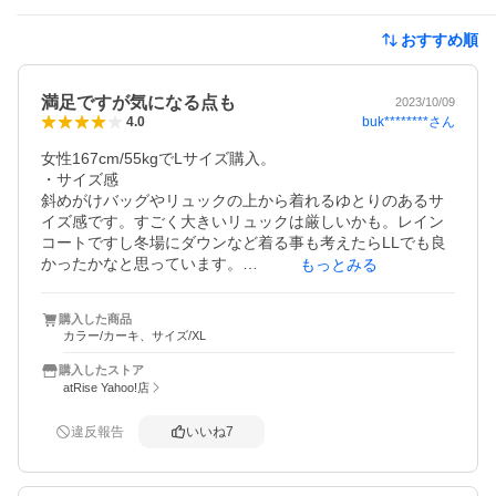
おすすめ順
満足ですが気になる点も
2023/10/09
buk********
さん
4.0
女性167cm/55kgでLサイズ購入。

・サイズ感

斜めがけバッグやリュックの上から着れるゆとりのあるサ
イズ感です。すごく大きいリュックは厳しいかも。レイン
コートですし冬場にダウンなど着る事も考えたらLLでも良
かったかなと思っています。

もっとみる
丈はちょうど膝くらいまで、袖丈は指先がでるくらいで
す。

購入した商品
カラー/カーキ、サイズ/XL
・生地感、縫製

とてもしっかりしています。夏場は暑すぎて着られなさそ
購入したストア
うなくらいですが肌寒い日には心強いです。風の強い海沿
atRise Yahoo!店
いに住んでいますが強風にも負けませんでした。

ビニールのレインコートしか着たことなかったので頼もし
違反報告
いいね
7
いです。カーキ色気に入りました。

・作り
