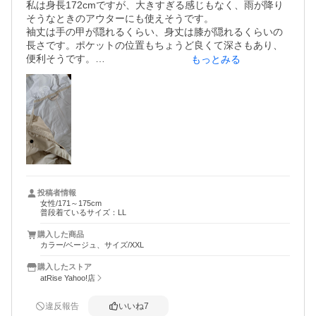
私は身長172cmですが、大きすぎる感じもなく、雨が降り
そうなときのアウターにも使えそうです。

袖丈は手の甲が隠れるくらい、身丈は膝が隠れるくらいの
長さです。ポケットの位置もちょうど良くて深さもあり、
便利そうです。

もっとみる
縫製は少し雑な部分もありますが、しっかりした作りで、
思ったよりも軽いです。

裏地にビニールのような素材が使われていて、通気性が気
になります。これからの梅雨〜夏に使いたかったので、蒸
れないと良いのですが‥。
投稿者情報
女性/171～175cm
普段着ているサイズ：LL
購入した商品
カラー/ベージュ、サイズ/XXL
購入したストア
atRise Yahoo!店
違反報告
いいね
7