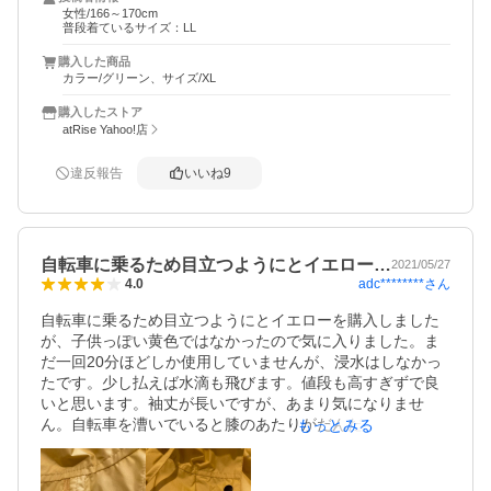
女性/166～170cm
普段着ているサイズ：LL
購入した商品
カラー/グリーン、サイズ/XL
購入したストア
atRise Yahoo!店
違反報告
いいね
9
自転車に乗るため目立つようにとイエロー…
2021/05/27
adc********
さん
4.0
自転車に乗るため目立つようにとイエローを購入しました
が、子供っぽい黄色ではなかったので気に入りました。ま
だ一回20分ほどしか使用していませんが、浸水はしなかっ
たです。少し払えば水滴も飛びます。値段も高すぎずで良
いと思います。袖丈が長いですが、あまり気になりませ
ん。自転車を漕いでいると膝のあたりがだんだん捲れてく
もっとみる
るので風が強い日には特に向かないです。中国製なので期
待していませんでしたが、やはり縫製が甘いです。写真一
枚目がチャックの裏側になりますが、商品の開封時からほ