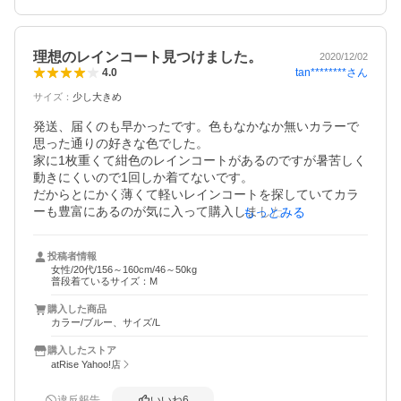
ただ収納袋の縫製が一部ガタガタで雑な箇所があり、糸が
ぴょんぴょん飛び出ていたので、星一つ減らしました…こ
理想のレインコート見つけました。
2020/12/02
れさえなければ文句なしでした！
tan********
さん
4.0
サイズ
：
少し大きめ
発送、届くのも早かったです。色もなかなか無いカラーで
思った通りの好きな色でした。

家に1枚重くて紺色のレインコートがあるのですが暑苦しく
動きにくいので1回しか着てないです。

だからとにかく薄くて軽いレインコートを探していてカラ
ーも豊富にあるのが気に入って購入しました。

もっとみる
リュックを背負って自転車通勤なのできっちりサイズより
少し大きめで濡れにくいのが良かったです。

投稿者情報
コンパクトなのも気に入っています。

女性/20代/156～160cm/46～50kg
すぐにレビューを書こうと思ったのですが使用しないとち
普段着ているサイズ：M
ゃんとした感想を書けず遅くなりました。

購入した商品
それにしても1週間以内のレビュー書かないとプレゼントが
カラー/ブルー、サイズ/L
もらえないなんてちょっとガッカリですね…。☆ひとつ減
点笑
購入したストア
atRise Yahoo!店
違反報告
いいね
6