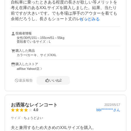
自転車に乗ったときある程度の長さが欲しい等メリットを
考え在庫のあるXXLサイズを購入しました。結果、当たり
前ですが大きいです。でも冬場は厚手のアウターを着ても
余裕だろうし、長さもショート丈のレインブーツで問題な
もっとみる
い長さもあり結果的によかったと思います。ボタンだけで
なくファスナーもある事が素晴らしい！値段も安いのに満
投稿者情報
足行く買い物だったと思います使うのが楽しみ
女性/30代/151～155cm/51～55kg
普段着ているサイズ：L
購入した商品
カラー/カーキ、サイズ/XXL
購入したストア
atRise Yahoo!店
違反報告
いいね
2
お洒落なレインコート
2022/05/17
bbi********
さん
4.0
サイズ
：
ちょうどよい
夫と兼用するため大きめのXXLサイズを購入。
