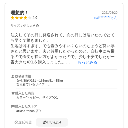
ショルダーバックを内側にして着たかったので、大きめな
のは納得して選びました。

理想的！
2021/03/20
旦那とも共有して着れそうです。

nat********
さん
4.0
広げたばかりでシワシワなので、シワが伸びればもっとよ
サイズ
：
少し大きめ
く見えるかもしれないと思います。
注文してその日に発送されて、次の日には届いたのでとて
も早くて驚きました。

生地は薄すぎず、でも畳みやすいくらいのちょうど良い厚
さだと思います。夫と兼用したかったのと、自転車にも乗
るので着丈が長い方がよかったので、少し不安でしたが一
番大きなXXLを購入しました。

もっとみる
手が濡れないようにか袖丈がだいぶ長めですが、邪魔な時
はまくればいいし、着丈は脛くらいまであって長さは十分
投稿者情報
でした。

女性/30代/161～165cm/51～55kg
フードの紐にストッパーが付いてなくて、結んで止めるタ
普段着ているサイズ：L
イプだったのは誤算でしたが、着用時はレインキャップを
購入した商品
被る予定だし、どうしても必要なら100均にもストッパーは
カラー/ネイビー、サイズ/XXL
売ってるので、自分で付ければ良いことなのでたいした問
題ではないと思います。

購入したストア
このお値段ならとても良い買い物だと感じました。

atRise Yahoo!店
売り切れの色が多かったので、仕方なくネイビーにしまし
たが、他の色が再入荷になったらぴったりサイズで自分用
違反報告
いいね
14
にもう一つ買いたいくらいです。
