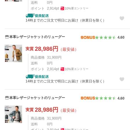
送料
0
円
ポイント
2,914
pt
10
%
要エントリー
14時までのご注文で明日にお届け（休業日を除く）
本革レザージャケットのリューグー
4.60
28,986
円
実質
（最安値）
商品価格
31,900
円
送料
0
円
ポイント
2,914
pt
10
%
要エントリー
14時までのご注文で明日にお届け（休業日を除く）
本革レザージャケットのリューグー
4.60
28,986
円
実質
（最安値）
商品価格
31,900
円
送料
0
円
ポイント
2,914
pt
10
%
要エントリー