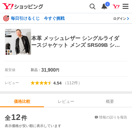
i
毎日引けるくじ 今すぐ挑戦
ログイン
本革 メッシュレザー シングルライダ
ースジャケット メンズ SRS09B シン
グルライダース ダブルライダース レ
ザージャケット
31,900
最安値
新品：
円
（
112
件
）
レビュー
4.54
レビュー
概要
価格比較
価格比較
12
全
件
情報の誤りを報告
表示価格が安い順に表示しています