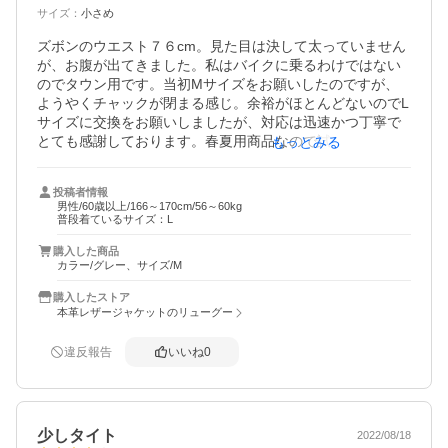
サイズ
：
小さめ
ズボンのウエスト７６cm。見た目は決して太っていません
が、お腹が出てきました。私はバイクに乗るわけではない
のでタウン用です。当初Mサイズをお願いしたのですが、
ようやくチャックが閉まる感じ。余裕がほとんどないのでL
サイズに交換をお願いしましたが、対応は迅速かつ丁寧で
とても感謝しております。春夏用商品なので試着しただけ
もっとみる
ですがは縫製は丁寧で手触りも柔らかく重宝しそうです。
サイズもゆとりがあるのでさらに風通しも良さそうです。
投稿者情報
また利用したいショップです。
男性/60歳以上/166～170cm/56～60kg
普段着ているサイズ：L
購入した商品
カラー/グレー、サイズ/M
購入したストア
本革レザージャケットのリューグー
違反報告
いいね
0
少しタイト
2022/08/18