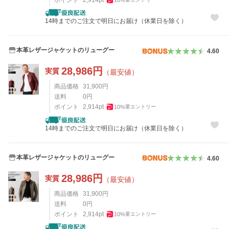
14時までのご注文で明日にお届け（休業日を除く）
本革レザージャケットのリューグー
4.60
28,986
円
実質
（最安値）
商品価格
31,900
円
送料
0
円
ポイント
2,914
pt
10
%
要エントリー
14時までのご注文で明日にお届け（休業日を除く）
本革レザージャケットのリューグー
4.60
28,986
円
実質
（最安値）
商品価格
31,900
円
送料
0
円
ポイント
2,914
pt
10
%
要エントリー