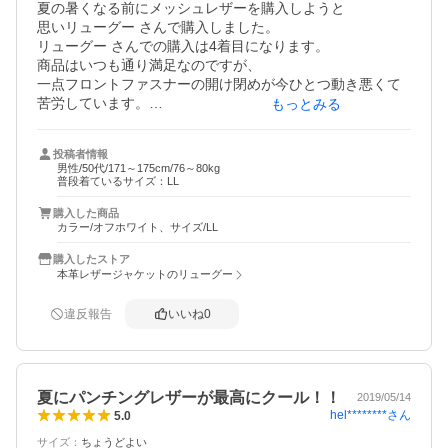
夏の暑くなる前にメッシュレザーを購入しようと

思いリューグー さんで購入しました。

リューグー さんでの購入は4着目になります。

商品はいつも通り満足なのですが、

一点フロントファスナーの開け閉めが今ひとつ動き悪くて
苦労しています。

もっとみる
毎回あたりがつくまで最初は動きが悪い事が多いので今回
も使用していればマシになるかとおもっています。

投稿者情報
サイズに関してもいつも最初はかなりタイト目ですが使う
男性/50代/171～175cm/76～80kg
うちにいい感じになるので楽しみに着用していきます。

普段着ているサイズ：LL
軽くて使いやすそうでこれから慣らしていこうとおもいま
購入した商品
す。
カラー/オフホワイト、サイズ/LL
購入したストア
本革レザージャケットのリューグー
違反報告
いいね
0
夏にパンチングレザーが最高にクール！！
2019/05/14
hel********
さん
5.0
サイズ
：
ちょうどよい