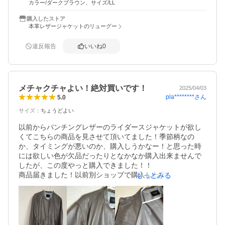
カラー/ダークブラウン、サイズ/LL
改善点が2点あります。①内ポケットに閉める機構がないの
が不安です。チャック、ボタン、フック等を付けていただ
購入したストア
けないでしょうか？②外ポケットが、奥に行くほど傾斜が
本革レザージャケットのリューグー
深くなります。理にかなっていますが、チャック近くは傾
斜が高くチャックの終了部分と面1.5㎝ですので何か物を入
違反報告
いいね
0
れた時に落ちてしまわないか心配になり常にチャック上げ
ておかなければなりません。チャック終了部分のポケット
の深さを考慮いただけないでしょうか？
メチャクチャよい！絶対買いです！
2025/04/03
pla********
さん
5.0
サイズ
：
ちょうどよい
以前からパンチングレザーのライダースジャケットが欲し
くてこちらの商品を見させて頂いてました！季節柄なの
か、タイミングが悪いのか、購入しうかなー！と思った時
には欲しい色が欠品だったりとなかなか購入出来ませんで
したが、この度やっと購入できました！！

商品届きました！以前別ショップで購入した商品の様な品
もっとみる
質の物をイメージしていましたが、メチャクチャよいで
す！！思っていた物より生地は薄手で、インナーによって
夏でも羽織れそうです。175センチ90キロの僕で3Lメッチ
ャサイズ感も良いです！とても丁寧な梱包中にはレザーの
お手入れの仕方等々，とても親切な案内が入っていまし