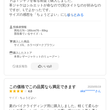
下はＴシャツを着る前提で購入しました。

革ジャケはシルエットが命なので(笑)タイトなのが好みなの
ですが、Lでよかったです。

サイズの感想を「ちょうどよい」にしましたが、実際は
もっとみる
「少し小さめ」と「ちょうどよい」の中間くらいです。

風通しがいいので、革ジャケ特有の蒸れがなく、春先か
投稿者情報
ら、初夏くらいに活躍しそうです。

男性/176～180cm/76～80kg
もし、バイク用に購入するなら、腕を前に出したときにツ
普段着ているサイズ：L
ッパリ感があるので、普段着アウターのワンサイズ上がい
購入した商品
いと思います。

サイズ/L、カラー/ダークブラウン
星4つにしたのは、袖丈がＬサイズで６２センチは少し短
い。(なぜＭと同じ長さ？）

購入したストア
もう２センチほど長ければ個人的にはベスト。

本革レザージャケットのリューグー
ここが改良されれば、色違いでもう何着かほしいです。
違反報告
いいね
0
この価格でこの品質なら満足できます
2020/05/19
aka********
さん
4.0
サイズ
：
ちょうどよい
夏のバイクライディング用に購入しました。軽くて柔らか