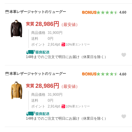
本革レザージャケットのリューグー
4.60
28,986
円
実質
（最安値）
商品価格
31,900
円
送料
0
円
ポイント
2,914
pt
10
%
要エントリー
14時までのご注文で明日にお届け（休業日を除く）
本革レザージャケットのリューグー
4.60
28,986
円
実質
（最安値）
商品価格
31,900
円
送料
0
円
ポイント
2,914
pt
10
%
要エントリー
14時までのご注文で明日にお届け（休業日を除く）