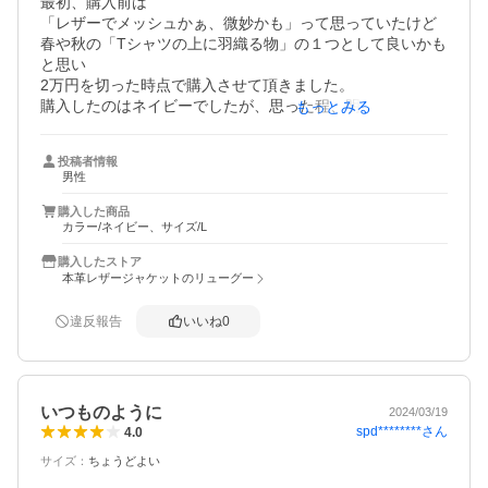
最初、購入前は

「レザーでメッシュかぁ、微妙かも」って思っていたけど

春や秋の「Tシャツの上に羽織る物」の１つとして良いかも
と思い

2万円を切った時点で購入させて頂きました。

購入したのはネイビーでしたが、思った程、明るくもなく
もっとみる
ジーンズにも合うので

結構、重宝しています。

投稿者情報
特に夕方以降、夜御飯を食べに行く時間などは

男性
周りも暗くなり、派手さも気になりません。

購入した商品
カラー/ネイビー、サイズ/L
もう1枚購入しようかと思いましたが

白やワインレッド、キャメルは派手過ぎだし

購入したストア
ここのグレーの商品は掲載写真より現物の方が少しチープ
本革レザージャケットのリューグー
なので

もっと控えめな色のラインナップがあると嬉しいです。

違反報告
いいね
0
もう、このショップで、4－5着は購入してますが

お店の対応は抜群に良いと思います。
いつものように
2024/03/19
spd********
さん
4.0
サイズ
：
ちょうどよい