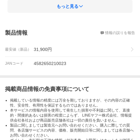
もっと見る
概要
製品情報
情報の誤りを報告
31,900
円
最安値（新品）
4582650210023
JANコード
掲載商品情報の免責事項について
掲載している情報の精度には万全を期しておりますが、その内容の正確
性、安全性、有用性を保証するものではありません。
本サービスの情報内容を使用して発生した損害や不利益に関して、直接
的・間接的あるいは損害の程度によらず、 LINEヤフー株式会社、情報提
供会社各社および商品販売店舗各社は一切の責任を負いません。
製品に関しましては製造元へお問い合わせください。購入に際しての質
問、各店舗サービスの内容、価格、販売開始日等に関しましては各店舗へ
お問い合わせください。