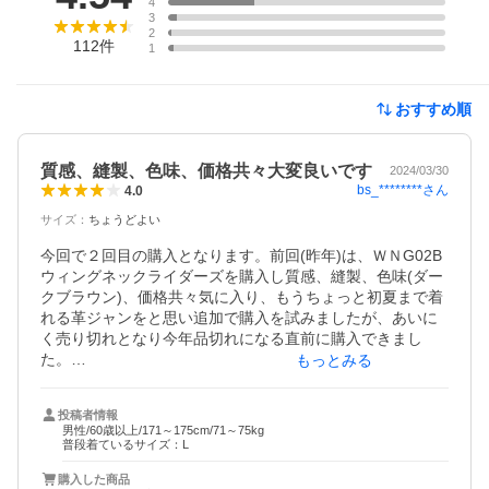
4
3
2
112
件
1
おすすめ順
質感、縫製、色味、価格共々大変良いです
2024/03/30
bs_********
さん
4.0
サイズ
：
ちょうどよい
今回で２回目の購入となります。前回(昨年)は、ＷＮG02B
ウィングネックライダーズを購入し質感、縫製、色味(ダー
クブラウン)、価格共々気に入り、もうちょっと初夏まで着
れる革ジャンをと思い追加で購入を試みましたが、あいに
く売り切れとなり今年品切れになる直前に購入できまし
た。

もっとみる
前回同様に、質感、縫製、色味(ダークブラウン)、価格とも
に大変満足のいくものです。特に色味(ダークブラウン)につ
投稿者情報
いては、こちらの方が茶系がはっきりしており、茶系の革
男性/60歳以上/171～175cm/71～75kg
スニーカーと色合いが一致しており特に気に入っていま
普段着ているサイズ：L
す。本日(3/30)は、すでに初夏の気候の為、パンチレザーで
購入した商品
その中に1枚のシャツを着て丁度よい着心地でした。
