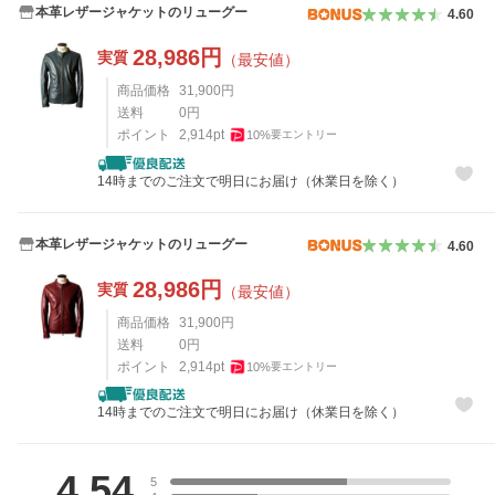
本革レザージャケットのリューグー
4.60
28,986
円
実質
（最安値）
商品価格
31,900
円
送料
0
円
ポイント
2,914
pt
10
%
要エントリー
14時までのご注文で明日にお届け（休業日を除く）
本革レザージャケットのリューグー
4.60
28,986
円
実質
（最安値）
商品価格
31,900
円
送料
0
円
ポイント
2,914
pt
10
%
要エントリー
14時までのご注文で明日にお届け（休業日を除く）
レビュー
4.54
5