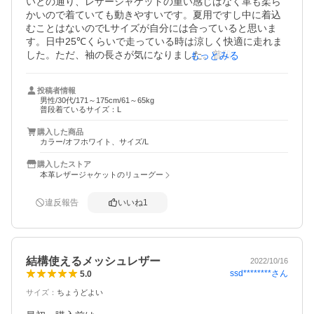
いとの通り、レザージャケットの重い感じはなく革も柔ら
かいので着ていても動きやすいです。夏用ですし中に着込
むことはないのでLサイズが自分には合っていると思いま
す。日中25℃くらいで走っている時は涼しく快適に走れま
した。ただ、袖の長さが気になりました。普段使いなら気
もっとみる
にならないのですが、バイクに乗る際には少し袖が短く感
じました。（運転する姿勢をとると袖口が手首より1,2cm
投稿者情報
上がってしまう）私の腕の長さ、革がまだ体に馴染んでい
男性/30代/171～175cm/61～65kg
ない、などもあるかと思います。それを踏まえた上でもこ
普段着ているサイズ：L
の価格でこの品質なら満足できる品だと思います。買い換
購入した商品
えるタイミングが来れば、選択肢の1つとしてぜひまた検討
カラー/オフホワイト、サイズ/L
したい品です。
購入したストア
本革レザージャケットのリューグー
違反報告
いいね
1
結構使えるメッシュレザー
2022/10/16
ssd********
さん
5.0
サイズ
：
ちょうどよい