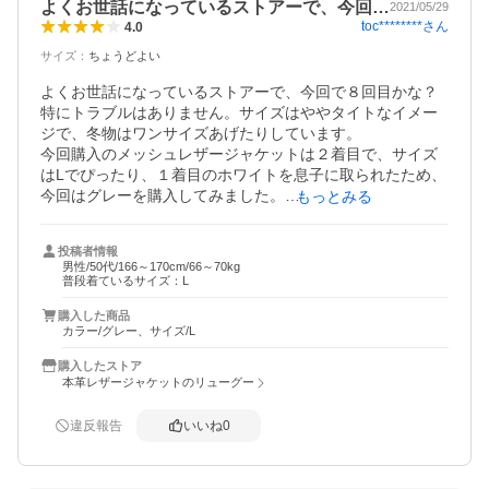
よくお世話になっているストアーで、今回…
2021/05/29
toc********
さん
4.0
サイズ
：
ちょうどよい
よくお世話になっているストアーで、今回で８回目かな？
特にトラブルはありません。サイズはややタイトなイメー
ジで、冬物はワンサイズあげたりしています。

今回購入のメッシュレザージャケットは２着目で、サイズ
はLでぴったり、１着目のホワイトを息子に取られたため、
今回はグレーを購入してみました。

もっとみる
下地の革独特な茶っぽいグレー（そういえばホワイトはク
リームに見えました）ですが、ジーンズに馴染む色で気に
投稿者情報
入ってます。
男性/50代/166～170cm/66～70kg
普段着ているサイズ：L
購入した商品
カラー/グレー、サイズ/L
購入したストア
本革レザージャケットのリューグー
違反報告
いいね
0