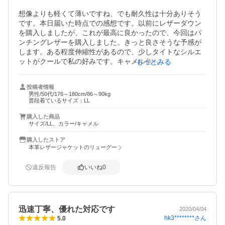
想像よりも軽くて薄いですね、でも耐久性は十分ありそう
です。本日届いた時点での感想です。以前にレザーダウン
を購入しましたが、これが最高に良かったので、今回はパ
ンチングレザーを購入しました。きっと良さそうな予感が
します。ある程度伸縮性があるので、少しタイトなシルエ
ットがクールで私の好みです。キャメル色も渋めなのが年
もっとみる
齢相応でいいと感じました。夏本番にはこれとTシャツだけ
でドライブに出かけようと思っています。コストパフォー
投稿者情報
マンスも最高！対応も品質も最高です。
男性/50代/176～180cm/86～90kg
普段着ているサイズ：LL
購入した商品
サイズ/LL、カラー/キャメル
購入したストア
本革レザージャケットのリューグー
違反報告
いいね
0
迅速丁寧、優れた対応です
2020/04/04
hk3********
さん
5.0