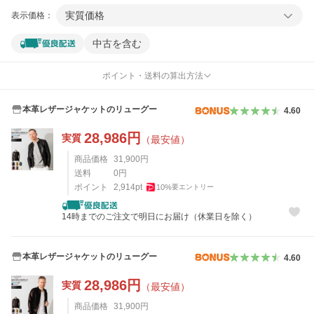
実質価格
表示価格：
中古を含む
ポイント・送料の算出方法
本革レザージャケットのリューグー
4.60
28,986
円
実質
（最安値）
商品価格
31,900
円
送料
0
円
ポイント
2,914
pt
10
%
要エントリー
14時までのご注文で明日にお届け（休業日を除く）
本革レザージャケットのリューグー
4.60
28,986
円
実質
（最安値）
商品価格
31,900
円