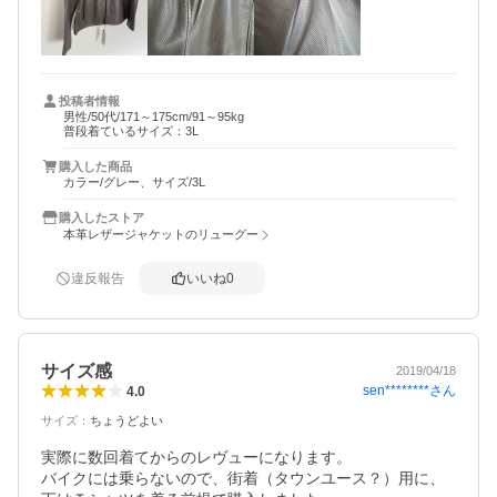
た。

こちらの商品なんと永久品質保証制度というものがあり。
メルマガ登録すると経年による劣化やファスナー等の不具
合を1年間は無料！2年目以降も半額で修理してくれるとい
う！！素晴らしい！まさに一生物となる商品に巡り会えま
投稿者情報
男性/50代/171～175cm/91～95kg
した！同商品の多色や他製品も気になるっているので、間
普段着ているサイズ：3L
違いなくまた購入させていただきます！購入してマジで良
かったです！
購入した商品
カラー/グレー、サイズ/3L
購入したストア
本革レザージャケットのリューグー
違反報告
いいね
0
サイズ感
2019/04/18
sen********
さん
4.0
サイズ
：
ちょうどよい
実際に数回着てからのレヴューになります。

バイクには乗らないので、街着（タウンユース？）用に、