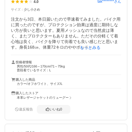
tak********
さん
4.0
サイズ
：
少し小さめ
注文から3日、本日届いたので早速着てみました。バイク用
に買ったのですが、プロテクション効果は過度に期待しな
い方が良いと思います。夏用メッシュなので当然皮は薄
く、またプロテクターもありません。ただその分軽くて着
心地は良く、バイクを降りて街着でも良い感じだと思いま
す。身長168㎝、体重72キロのややポッチャリ体型でLサイ
もっとみる
ズで少しタイトです。LLと交換を迷いましたが、馴染む事
を期待して着ようと思います。全体的には満足できる商品
投稿者情報
だと思います。
男性/50代/166～170cm/71～75kg
普段着ているサイズ：L
購入した商品
カラー/オフホワイト、サイズ/L
購入したストア
本革レザージャケットのリューグー
違反報告
いいね
0