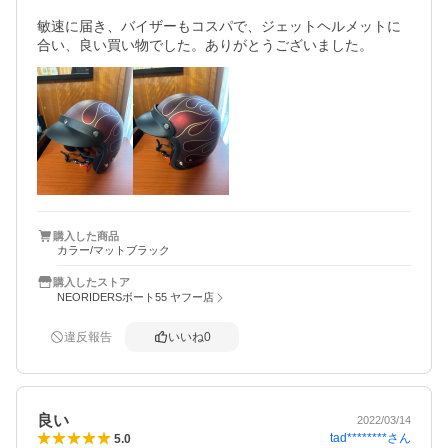
敏速に届き、バイザーもコスパで、ジェットヘルメットに
合い、良い買い物でした。ありがとうございました。
購入した商品
カラー/マットブラック
購入したストア
NEORIDERSボート55 ヤフー店
違反報告
いいね
0
良い
2022/03/14
tad********
さん
5.0