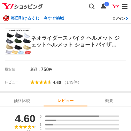
i
毎日引けるくじ 今すぐ挑戦
ログイン
ネオライダース バイク ヘルメット ジ
ェットヘルメット ショートバイザー
全13色
750
最安値
新品：
円
（
149
件
）
レビュー
4.60
価格比較
概要
レビュー
レビュー
4.60
5
4
3
2