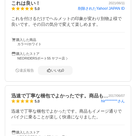
これは良い！
2021/06/11
削除されたYahoo! JAPAN ID
5.0
これを付けるだけでヘルメットの印象が変わり別物よ様で
良いです。その日の気分で変えて楽しめます。
購入した商品
カラー/ホワイト
購入したストア
NEORIDERSボート55 ヤフー店
違反報告
いいね
0
迅速で丁寧な梱包でよかったです。商品も…
2017/06/07
hir********
さん
5.0
迅速で丁寧な梱包でよかったです。商品もイメージ通りで
バイクに乗ることが楽しく快適になりました。
購入したストア