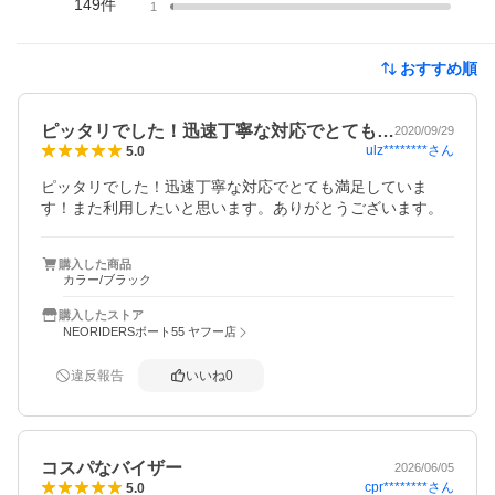
149
件
1
おすすめ順
ピッタリでした！迅速丁寧な対応でとても…
2020/09/29
ulz********
さん
5.0
ピッタリでした！迅速丁寧な対応でとても満足していま
す！また利用したいと思います。ありがとうございます。
購入した商品
カラー/ブラック
購入したストア
NEORIDERSボート55 ヤフー店
違反報告
いいね
0
コスパなバイザー
2026/06/05
cpr********
さん
5.0