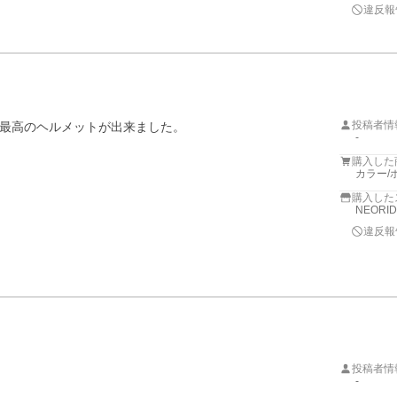
違反報
投稿者情
最高のヘルメットが出来ました。

-
購入した
カラー/
購入した
NEORI
違反報
投稿者情
-