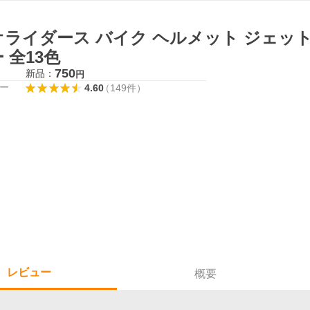
オライダース バイク ヘルメット ジェッ
 全13色
750
新品：
円
ー
4.60
（
149
件
）
レビュー
概要