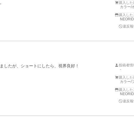
。
購入した
カラー/
購入した
NEORI
違反報
投稿者情
ましたが、ショートにしたら、視界良好！

-
購入した
カラー/
購入した
NEORI
違反報