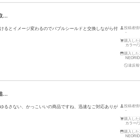
取…
投稿者情
けるとイメージ変わるのでバブルシールドと交換しながら付
-
購入した
カラー/
購入した
NEORI
違反報
追…
投稿者情
ゆるさない、かっこいいの商品ですね、迅速なご対応ありが
-
購入した
カラー/
購入した
NEORI