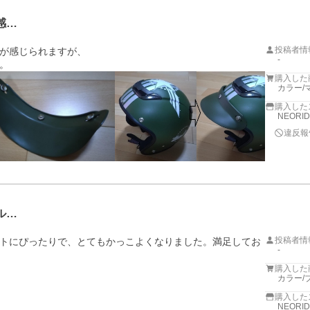
感…
投稿者情
が感じられますが、

-
。
購入した
カラー/
購入した
NEORI
違反報
ル…
投稿者情
トにぴったりで、とてもかっこよくなりました。満足してお
-
購入した
カラー/
購入した
NEORI