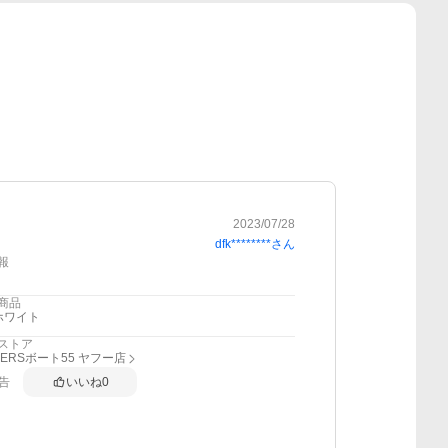
2023/07/28
dfk********
さん
報
商品
ホワイト
ストア
DERSボート55 ヤフー店
告
いいね
0