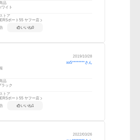
商品
ホワイト
ストア
DERSボート55 ヤフー店
告
いいね
0
2019/10/28
xx5********
さん
報
商品
ブラック
ストア
DERSボート55 ヤフー店
告
いいね
1
2022/03/26