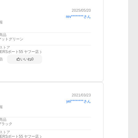
2025/05/20
rev********
さん
報
商品
マットグリーン
ストア
DERSボート55 ヤフー店
告
いいね
0
2021/03/23
yel********
さん
報
商品
ブラック
ストア
DERSボート55 ヤフー店