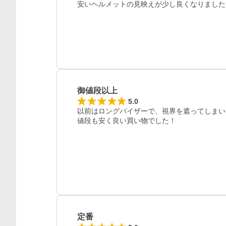
安いヘルメットの見映えが少し良くなりました
レビュー
御値段以上
5.0
以前はロングバイザーで、視界を遮ってしまい
値段も安く良い買い物でした！
定番