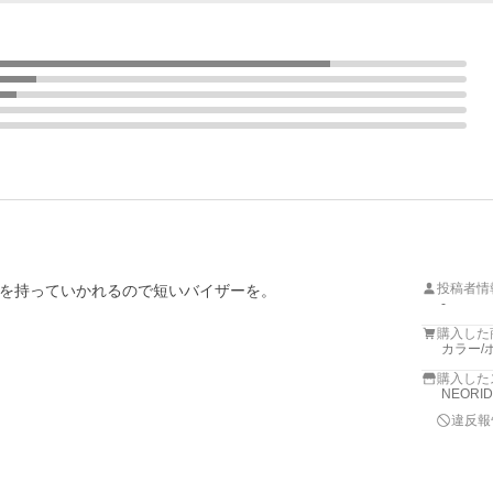
投稿者情
を持っていかれるので短いバイザーを。

-
購入した
カラー/
購入した
NEORI
違反報