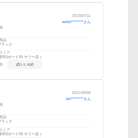
2023/07/11
wmm********
さん
報
商品
ブラック
ストア
DERSボート55 ヤフー店
告
いいね
0
2021/09/06
len********
さん
報
商品
ブラック
ストア
DERSボート55 ヤフー店