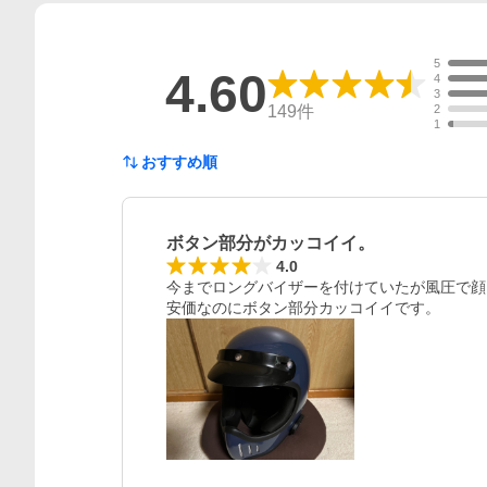
5
4.60
4
3
149
件
2
1
おすすめ順
ボタン部分がカッコイイ。
4.0
今までロングバイザーを付けていたが風圧で顔
安価なのにボタン部分カッコイイです。