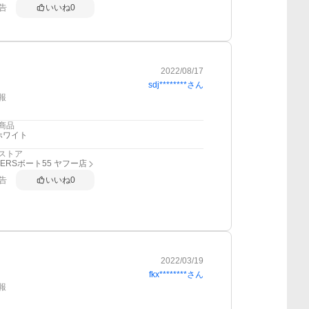
告
いいね
0
2022/08/17
sdj********
さん
報
商品
ホワイト
ストア
DERSボート55 ヤフー店
告
いいね
0
2022/03/19
fkx********
さん
報