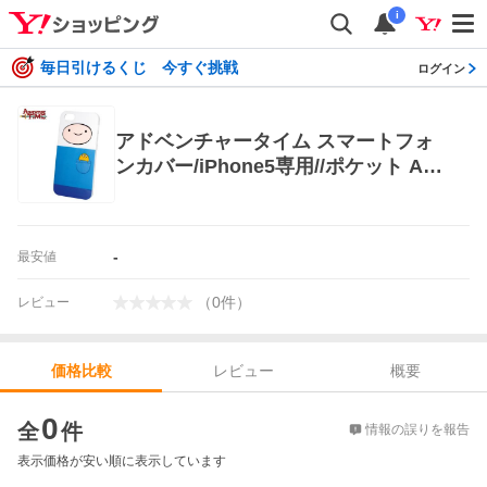
i
毎日引けるくじ 今すぐ挑戦
ログイン
アドベンチャータイム スマートフォ
ンカバー/iPhone5専用//ポケット Adv
enture Time
-
最安値
（
0
件
）
レビュー
レビュー
概要
価格比較
価格比較
0
全
件
情報の誤りを報告
表示価格が安い順に表示しています