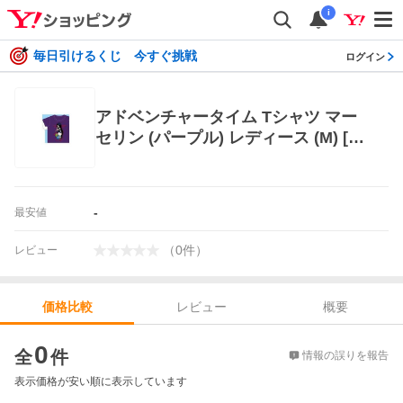
i
毎日引けるくじ 今すぐ挑戦
ログイン
アドベンチャータイム Tシャツ マー
セリン (パープル) レディース (M) [ド
リームラッシュ]
-
最安値
（
0
件
）
レビュー
レビュー
概要
価格比較
価格比較
0
全
件
情報の誤りを報告
表示価格が安い順に表示しています