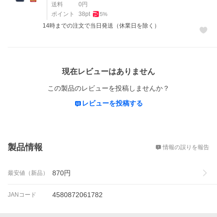
送料
0
円
ポイント
38
pt
5
%
14時までの注文で当日発送（休業日を除く）
レビュー
現在レビューはありません
この製品のレビューを投稿しませんか？
レビューを投稿する
概要
製品情報
情報の誤りを報告
870
円
最安値（新品）
4580872061782
JANコード