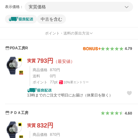
実質価格
表示価格：
中古を含む
ポイント・送料の算出方法
PDA工房R
4.79
793
円
実質
（最安値）
商品価格
870
円
送料
0
円
ポイント
77
pt
10
%
要エントリー
13時までのご注文で明日にお届け（休業日を除く）
ＰＤＡ工房
4.60
832
円
実質
商品価格
870
円