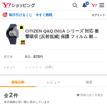
i
毎日引けるくじ 今すぐ挑戦
ログイン
CITIZEN Q&Q D01A シリーズ 対応 衝
撃吸収 [反射低減] 保護 フィルム 耐衝
撃 日本製
870
最安値
新品：
円
（
0
件
）
レビュー
レビュー
概要
価格比較
価格比較
2
全
件
情報の誤りを報告
表示価格が安い順に表示しています