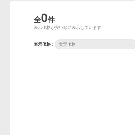
0
全
件
表示価格が安い順に表示しています
表示価格：
実質価格
価格比較