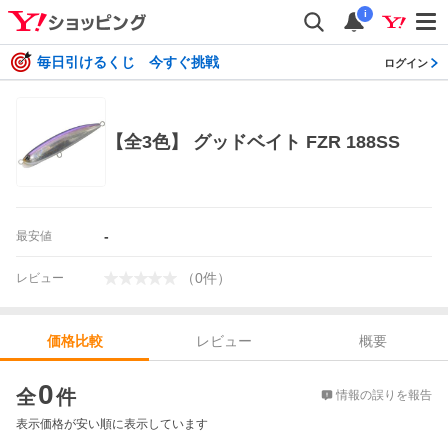
i
毎日引けるくじ 今すぐ挑戦
ログイン
【全3色】 グッドベイト FZR 188SS
-
最安値
（
0
件
）
レビュー
レビュー
概要
価格比較
価格比較
0
全
件
情報の誤りを報告
表示価格が安い順に表示しています