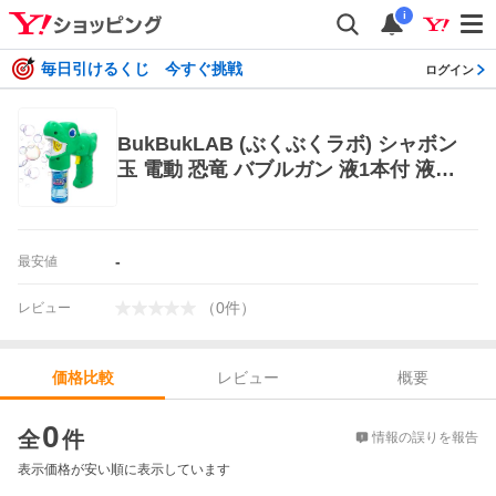
i
毎日引けるくじ 今すぐ挑戦
ログイン
BukBukLAB (ぶくぶくラボ) シャボン
玉 電動 恐竜 バブルガン 液1本付 液だ
れしない！ 持ち運びに便利なタンク
式 自動 製造機 しゃぼんだま
-
最安値
（
0
件
）
レビュー
レビュー
概要
価格比較
価格比較
0
全
件
情報の誤りを報告
表示価格が安い順に表示しています