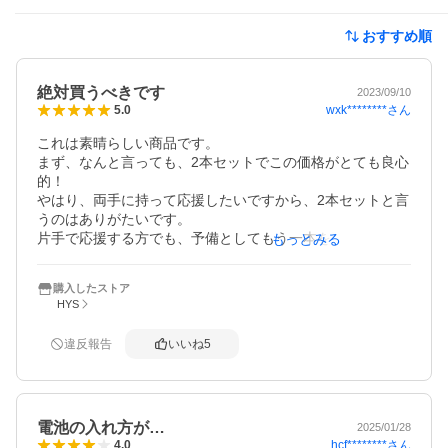
おすすめ順
絶対買うべきです
2023/09/10
wxk********
さん
5.0
これは素晴らしい商品です。

まず、なんと言っても、2本セットでこの価格がとても良心
的！

やはり、両手に持って応援したいですから、2本セットと言
うのはありがたいです。

片手で応援する方でも、予備としてもう一本を活用できる
もっとみる
ので、やはり2本セットと言うのは必須かと思います。

発光の明るさも丁度良いです。

購入したストア
暗い部屋で発光させましたが、良い感じの光量です。

HYS
隣の人に迷惑にならず、かつ推しにはしっかり届く、そん
な明るさです。

違反報告
いいね
5
色のバリエーションが豊富なのもありがたいですね。

僕は5人組バンドを応援するために買いましたが、5人のカ
ラーが発光できるので、大変嬉しいです。

電池の入れ方が…
ただ、他の色が不要なので、ボタン操作が忙しそうなのが
2025/01/28
hcf********
さん
4.0
当日心配かなと言う印象。
