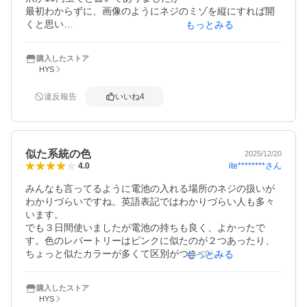
最初わからずに、画像のようにネジのミゾを縦にすれば開
くと思い

もっとみる
やってみたら開かないので無理やりこじ開けようとしたの
ですが

購入したストア
壊れそうだったのでやめ、しばらく考えて回してみたら

HYS
開きました。

もう少し、細かく表現して頂きたいと思いました。
違反報告
いいね
4
似た系統の色
2025/12/20
ite********
さん
4.0
みんなも言ってるように電池の入れる場所のネジの扱いが
わかりづらいですね。英語表記ではわかりづらい人も多々
います。

でも３日間使いましたが電池の持ちも良く、よかったで
す。色のレパートリーはピンクに似たのが２つあったり、
ちょっと似たカラーが多くて区別がつきづらいのがありま
もっとみる
すね。

総論

購入したストア
この安さでこのパフォーマンスなら安いとは思いますね。
HYS
ありがとう