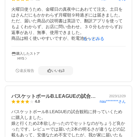
しっかり練習した方が良いと思いました。

火曜日使うため、金曜日の真夜中にあわてて注文。土日を
はさんだにもかかわらず月曜朝９時過ぎには届きました。
総評として、素晴らしいの一言に尽きる商品です。

ただ、届いた商品の説明書は英語で、翻訳アプリを使って
有明アリーナで実践デビューしてきます！
もよくわからず、お店に問い合わせ。３０分もかからずお
返事があり、無事、使用できました。

商品は軽く使いやすいですが、乾電池をいれる際、コイン
もっとみる
で回す必要があり、いれにくかったのが私にとってはマイ
ナス。

購入したストア
商品を購入する際、商品の説明をよく読めばわかったこと
HYS
だし、慌てて注文した私も悪かったと思います。大きく振
っても乾電池が飛び出さないようにとの配慮はわかります
違反報告
いいね
3
が、電池の出し入れが面倒ということて、星4つにしまし
た。

お店のかたの対応はとても良いと思います。
バスケットボールB.LEAGUEの試合…
2023/12/29
nau********
さん
4.0
バスケットボールB.LEAGUEの試合観戦に持っていくため
に購入しました。

娘と行くため2本欲しかったのでセットなのがちょうど良か
ったです。レビューでは届いた2本の明るさが違うなどの記
載もあって、安価なため不安でしたが、我が家に届いたも