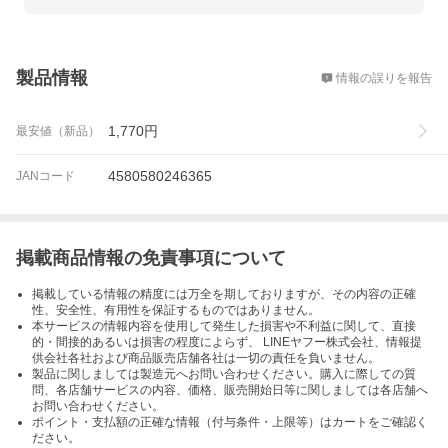
概要
製品情報
情報の誤りを報告
1,770
円
最安値（新品）
4580580246365
JANコード
掲載商品情報の免責事項について
掲載している情報の精度には万全を期しておりますが、その内容の正確
性、安全性、有用性を保証するものではありません。
本サービスの情報内容を使用して発生した損害や不利益に関して、直接
的・間接的あるいは損害の程度によらず、 LINEヤフー株式会社、情報提
供会社各社および商品販売店舗各社は一切の責任を負いません。
製品に関しましては製造元へお問い合わせください。購入に際しての質
問、各店舗サービスの内容、価格、販売開始日等に関しましては各店舗へ
お問い合わせください。
ポイント・支払額の正確な情報（付与条件・上限等）はカートをご確認く
ださい。