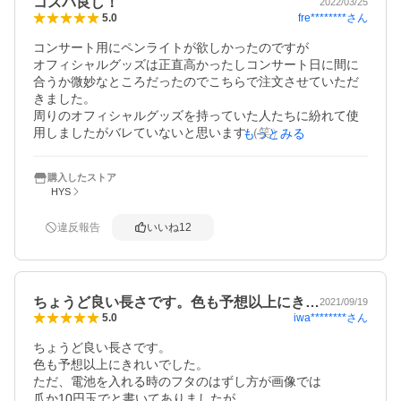
コスパ良し！
2022/03/25
fre********
さん
5.0
コンサート用にペンライトが欲しかったのですが

オフィシャルグッズは正直高かったしコンサート日に間に
合うか微妙なところだったのでこちらで注文させていただ
きました。

周りのオフィシャルグッズを持っていた人たちに紛れて使
用しましたがバレていないと思います（笑）

もっとみる
発色は少し薄いかな、とは思いましたが問題ありません。

この値段でこの品質は素晴らしいと思います。

購入したストア
配送も迅速で非常に助かりました！
HYS
違反報告
いいね
12
ちょうど良い長さです。色も予想以上にき…
2021/09/19
iwa********
さん
5.0
ちょうど良い長さです。

色も予想以上にきれいでした。

ただ、電池を入れる時のフタのはずし方が画像では

爪か10円玉でと書いてありましたが
