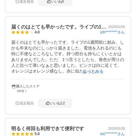
違反報告
いいね
6
届くのはとても早かったです。ライブの1…
2020/01/04
jch********
さん
4.0
届くのはとても早かったです。ライブの1週間前に頼み、し
かも年末なのにしっかり届きました。電池を入れるのにも
特に不便なところなしです。持つ部分も持ちにくいとかは
ありませんでした。ただ、1つ言うとしたら、発色が周りの
人と比べて薄いなぁと思いました。ピンクは白に近くて、
オレンジはオレンジ感なし。赤に似たような色が多いと感
もっとみる
じました。ほかの色はほとんど使っていないので、周りと
比べてどんなのかわかりませんが。
購入したストア
HYS
違反報告
いいね
12
明るく何回も利用できて便利です
2025/01/28
roc********
さん
5.0