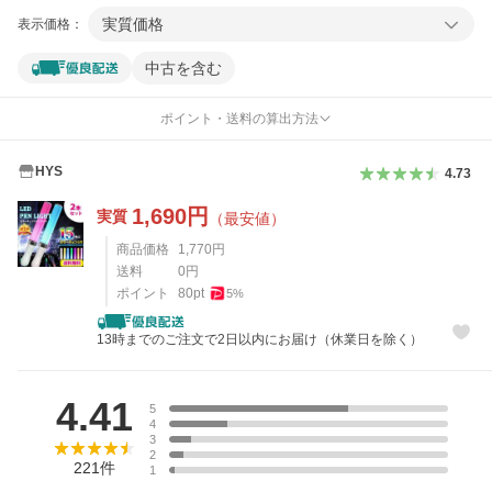
実質価格
表示価格：
中古を含む
ポイント・送料の算出方法
HYS
4.73
1,690
円
実質
（最安値）
商品価格
1,770
円
送料
0
円
ポイント
80
pt
5
%
13時までのご注文で2日以内にお届け（休業日を除く）
レビュー
4.41
5
4
3
2
221
件
1