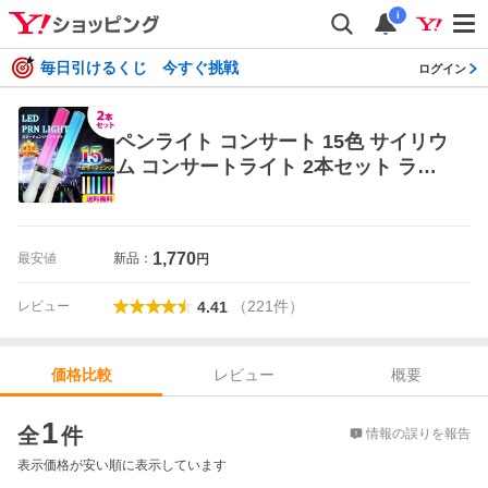
i
毎日引けるくじ 今すぐ挑戦
ログイン
ペンライト コンサート 15色 サイリウ
ム コンサートライト 2本セット ライ
ブ 結婚式 誕生日
1,770
最安値
新品：
円
（
221
件
）
レビュー
4.41
レビュー
概要
価格比較
価格比較
1
全
件
情報の誤りを報告
表示価格が安い順に表示しています