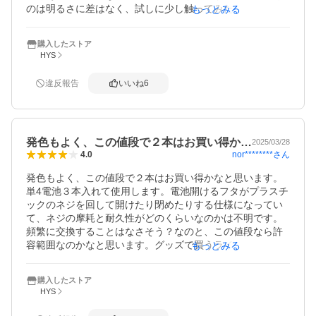
のは明るさに差はなく、試しに少し触ってみただけです
もっとみる
が、問題なさそうでした。

カラーメモリー機能はありませんが、長時間、高頻度で使
購入したストア
用するものでもないので、十分だと思います。

HYS
まだお試しでの使用のみですが今の所は概ね良さそうなの
で★4つにしました。
違反報告
いいね
6
発色もよく、この値段で２本はお買い得か…
2025/03/28
nor********
さん
4.0
発色もよく、この値段で２本はお買い得かなと思います。
単4電池３本入れて使用します。電池開けるフタがプラスチ
ックのネジを回して開けたり閉めたりする仕様になってい
て、ネジの摩耗と耐久性がどのくらいなのかは不明です。
頻繁に交換することはなさそう？なのと、この値段なら許
容範囲なのかなと思います。グッズで買うライトと変わら
もっとみる
ない位色もいいので購入して良かったと思います。子たち
も喜んでました。これから使うのが楽しみです。
購入したストア
HYS