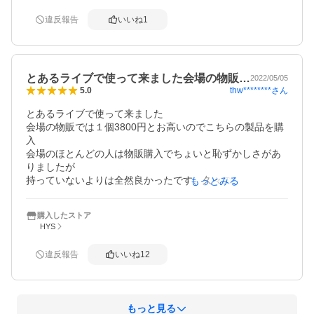
違反報告
いいね
1
とあるライブで使って来ました会場の物販…
2022/05/05
thw********
さん
5.0
とあるライブで使って来ました

会場の物販では１個3800円とお高いのでこちらの製品を購
入

会場のほとんどの人は物販購入でちょいと恥ずかしさがあ
りましたが

持っていないよりは全然良かったです、久々のライブ楽し
もっとみる
めました

少しだけ物販の物とは色が違うかな程度と先端部が暗い感
購入したストア
じでしたが

HYS
この値段ですから、そこは理解して購入したので満足です
違反報告
いいね
12
もっと見る