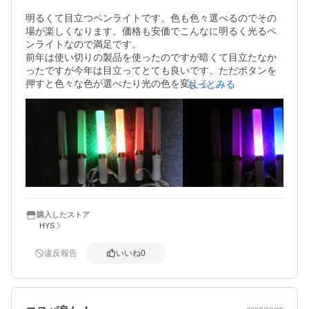
明るくて目立つペンライトです。色も色々選べるのでその
場が楽しくなります。価格も安価でこんなに明るく光るペ
ンライトなので満足です。

前年は使い切りの製品を使ったのですが暗くて目立たなか
ったですが今年は目立ってとても良いです。ただボタンを
押すと色々な色が選べたり光の色を変えることができるの
もっとみる
ですが、そのスイッチの仕組みがわかり難いです、もっと
シンプルなスイッチ操作の方が楽に楽しめそうだと感じま
す。
購入したストア
HYS
違反報告
いいね
0