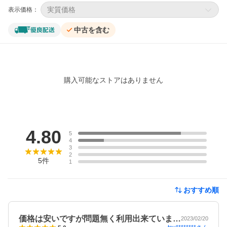
実質価格
表示価格：
中古を含む
購入可能なストアはありません
レビュー
4.80
5
4
3
2
5
件
1
おすすめ順
価格は安いですが問題無く利用出来ていま…
2023/02/20