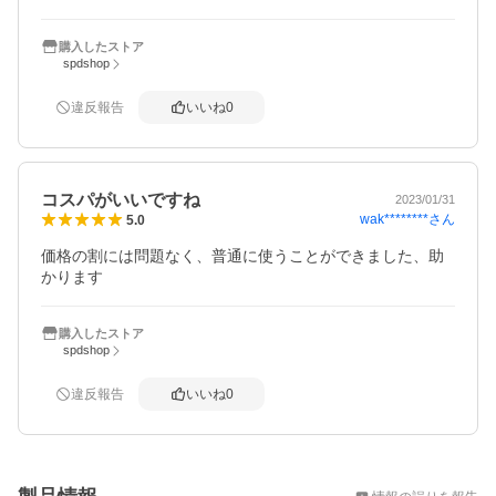
購入したストア
spdshop
違反報告
いいね
0
コスパがいいですね
2023/01/31
wak********
さん
5.0
価格の割には問題なく、普通に使うことができました、助
かります
購入したストア
spdshop
違反報告
いいね
0
概要