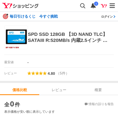
i
毎日引けるくじ 今すぐ挑戦
ログイン
SPD SSD 128GB 【3D NAND TLC】
SATAIII R:520MB/s 内蔵2.5インチ 7
mm 堅牢軽量なアルミ製筐体 S100-S
C128
-
最安値
（
5
件
）
レビュー
4.80
レビュー
概要
価格比較
価格比較
0
全
件
情報の誤りを報告
表示価格が安い順に表示しています