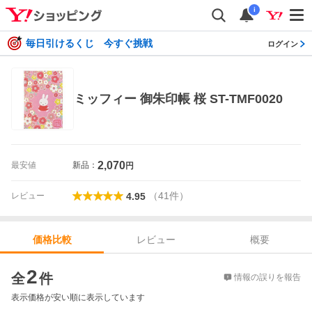
i
毎日引けるくじ 今すぐ挑戦
ログイン
ミッフィー 御朱印帳 桜 ST-TMF0020
2,070
最安値
新品：
円
（
41
件
）
レビュー
4.95
レビュー
概要
価格比較
価格比較
2
全
件
情報の誤りを報告
表示価格が安い順に表示しています