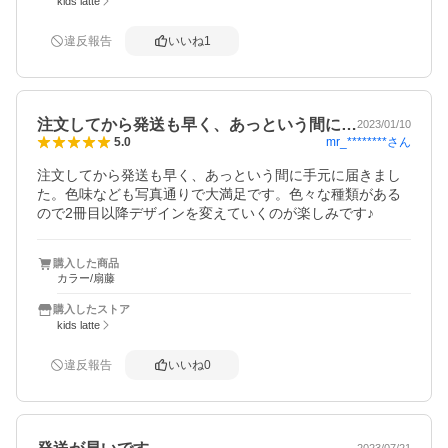
kids latte
違反報告
いいね
1
注文してから発送も早く、あっという間に…
2023/01/10
mr_********
さん
5.0
注文してから発送も早く、あっという間に手元に届きまし
た。色味なども写真通りで大満足です。色々な種類がある
ので2冊目以降デザインを変えていくのが楽しみです♪
購入した商品
カラー/扇藤
購入したストア
kids latte
違反報告
いいね
0
2023/07/21