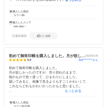
朱印をいただこうか‥と毎日楽しく計画を練っています。
購入した商品
カラー/鈴
購入したストア
kids latte
違反報告
いいね
0
初めて御朱印帳を購入しました。月が欲し…
2023/01/30
fed********
さん
5.0
初めて御朱印帳を購入しました。

月が欲しかったのですが、売り切れのままで、

他のもので色々迷って、ひまわりにしました。

届いてみると、画像で見るよりもすごくかわいくて、

これならどれもかわいかったかもと思いました。

もっとみる
あと、雪の影響で、配達が遅れるかもと思っていました
が、

購入した商品
おおむね予定通りに到着しました。

カラー/向日葵