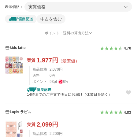
実質価格
表示価格：
中古を含む
ポイント・送料の算出方法
kids latte
4.70
1,977
円
実質
（最安値）
商品価格
2,070
円
送料
0
円
ポイント
93
pt
5
%
14時までのご注文で明日にお届け（休業日を除く）
Lapis ラピス
4.83
2,099
円
実質
商品価格
2,200
円