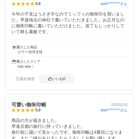
sum********
さん
5.0
今年の干支はうさぎ🐰なのでミッフィの御朱印を買いまし
た。早速地元の神社で書いていただきました。お正月なの
に御朱印帳に書いていただけました。装丁もしっかりして
購入した商品
カラー/吉祥文様
購入したストア
kids latte
違反報告
いいね
0
可愛い御朱印帳
2023/11/20
ksm********
さん
5.0
商品の方が届きました。

早速京都の旅行に持っていきました。

旅行前に届いて良かったです。御朱印帳は4冊目になりま
す。またご縁がありましたらよろしくお願い致します。