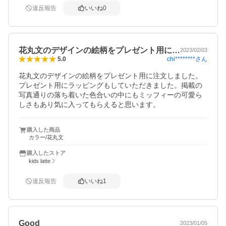
違反報告
いいね
0
花丸文のデザインの絵柄をプレゼント用に…
2023/02/03
chi********
さん
5.0
花丸文のデザインの絵柄をプレゼント用に注文しました。
プレゼント用にラッピングもしていただきました。掲載の
写真通りの落ち着いた色合いの中にもミッフィーの可愛ら
しさもあり気に入ってもらえると思います。
購入した商品
カラー/花丸文
購入したストア
kids latte
違反報告
いいね
1
Good
2023/01/05