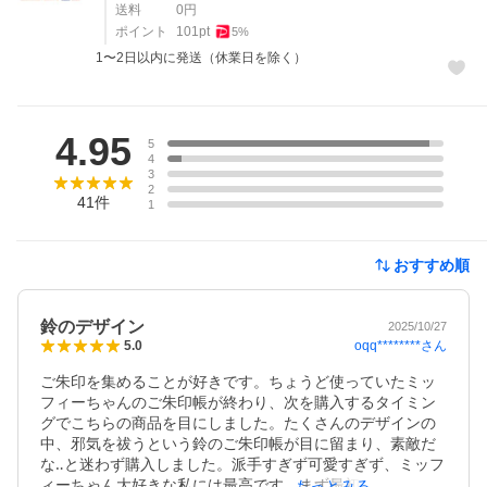
送料
0
円
ポイント
101
pt
5
%
1〜2日以内に発送（休業日を除く）
レビュー
4.95
5
4
3
2
41
件
1
おすすめ順
鈴のデザイン
2025/10/27
oqq********
さん
5.0
ご朱印を集めることが好きです。ちょうど使っていたミッ
フィーちゃんのご朱印帳が終わり、次を購入するタイミン
グでこちらの商品を目にしました。たくさんのデザインの
中、邪気を祓うという鈴のご朱印帳が目に留まり、素敵だ
な‥と迷わず購入しました。派手すぎず可愛すぎず、ミッフ
ィーちゃん大好きな私には最高です。まず最初はどこでご
もっとみる