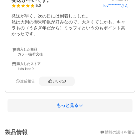
発送が早いです。
lov********
さん
5.0
発送が早く、次の日には到着しました。

私は大判の御朱印帳が好みなので、大きくてしかも、キャ
ラもの（うさぎ年だから）ミッフィというのもポイント高
かったです。
購入した商品
カラー/吉祥文様
購入したストア
kids latte
違反報告
いいね
0
もっと見る
概要
製品情報
情報の誤りを報告