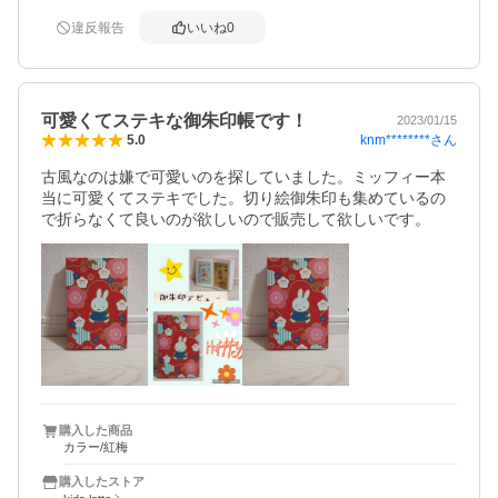
違反報告
いいね
0
可愛くてステキな御朱印帳です！
2023/01/15
knm********
さん
5.0
古風なのは嫌で可愛いのを探していました。ミッフィー本
当に可愛くてステキでした。切り絵御朱印も集めているの
で折らなくて良いのが欲しいので販売して欲しいです。
購入した商品
カラー/紅梅
購入したストア