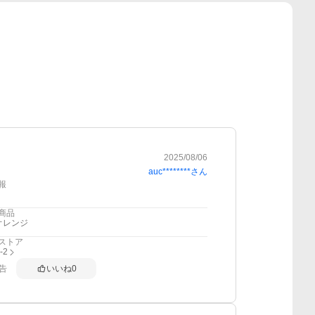
2025/08/06
auc********
さん
報
商品
オレンジ
ストア
i-2
告
いいね
0