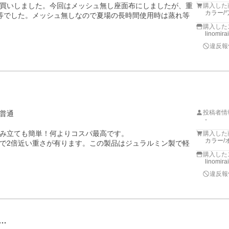
買いしました。今回はメッシュ無し座面布にしましたが、重
購入した
カラー/
等でした。メッシュ無しなので夏場の長時間使用時は蒸れ等
購入した
linomira
違反報
投稿者情
普通
-
み立ても簡単！何よりコスパ最高です。

購入した
カラー/
で2倍近い重さが有ります。この製品はジュラルミン製で軽
購入した
linomira
違反報
…