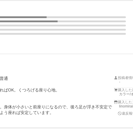
投稿者情
普通
-
ばOK。くつろげる座り心地。

購入した
カラー/
購入した
linomira
。身体が小さいと前座りになるので、後ろ足が浮き不安定で
よう座れば安定しています。
違反報