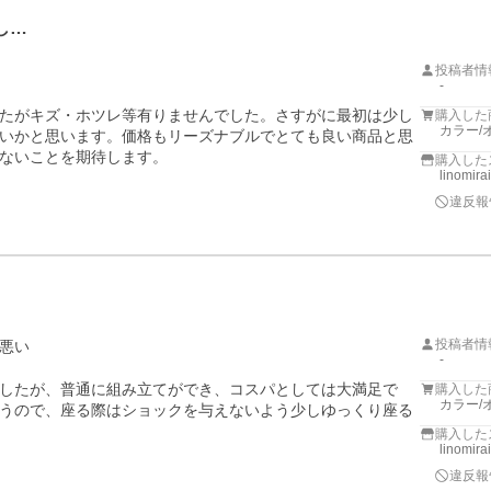
し…
投稿者情
-
たがキズ・ホツレ等有りませんでした。さすがに最初は少し
購入した
カラー/
いかと思います。価格もリーズナブルでとても良い商品と思
ないことを期待します。
購入した
linomira
違反報
投稿者情
悪い
-
したが、普通に組み立てができ、コスパとしては大満足で
購入した
カラー/
うので、座る際はショックを与えないよう少しゆっくり座る
購入した
linomira
違反報