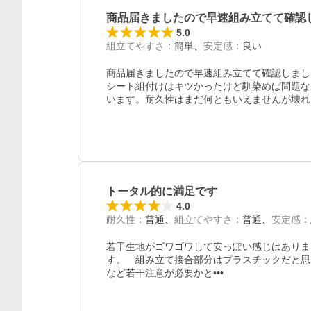
商品届きましたので早速組み立てて確認
5.0
組立てやすさ
：
簡単
安定感
：
良い
商品届きましたので早速組み立てて確認しまし
シート組付けはキツかったけど馴染めば問題な
います。耐久性はまだ何ともいえませんが壊れ
トータル的に満足です
4.0
耐久性
：
普通
組立てやすさ
：
普通
安定感
：
若干生地がゴワゴワして安っぽい感じはありま
す。　組み立て接合部分はプラスチックだと思
など若干注意が必要かと•••