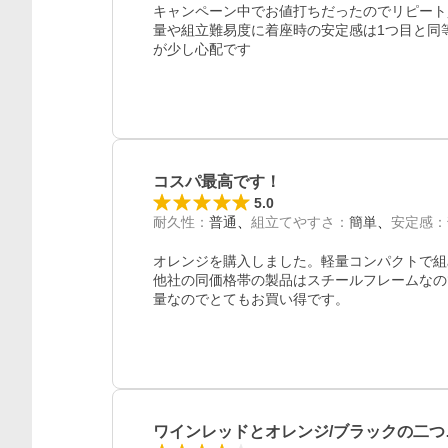
キャンペーン中でお値打ちだったのでリピート
量や組立難易度に着座時の安定感は1つ目と同
が少し心配です
コスパ最高です！
5.0
耐久性
：
普通
組立てやすさ
：
簡単
安定感
：
オレンジを購入しました。軽量コンパクトで組
他社の同価格帯の製品はスチールフレームなの
ワインレッドとオレンジ/ブラックの二つ