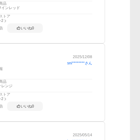
商品
ワインレッド
ストア
i-2
告
いいね
0
2025/12/08
sni********
さん
報
商品
オレンジ
ストア
i-2
告
いいね
0
2025/05/14