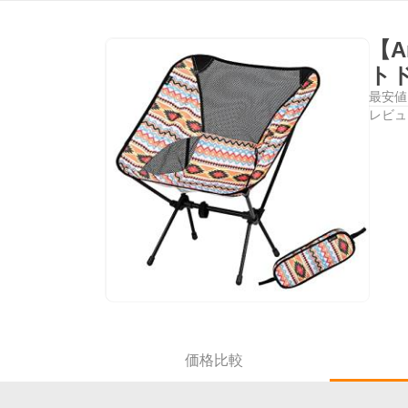
【A
ト
最安値
レビュ
価格比較