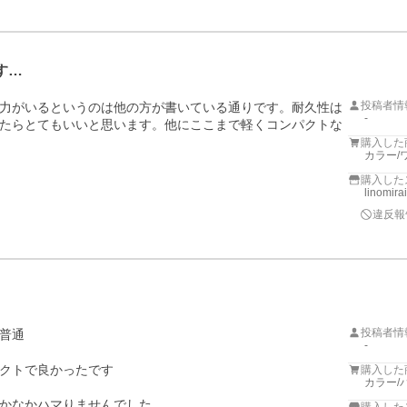
す…
投稿者情
力がいるというのは他の方が書いている通りです。耐久性は
-
たらとてもいいと思います。他にここまで軽くコンパクトな
購入した
カラー/
購入した
linomira
違反報
投稿者情
普通
-
クトで良かったです

購入した
カラー/
かなかハマりませんでした
