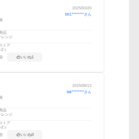
2025/03/20
bb1********
さん
報
商品
オレンジ
ストア
i-2
告
いいね
1
2025/08/13
tak********
さん
報
商品
オレンジ
ストア
i-2
告
いいね
0