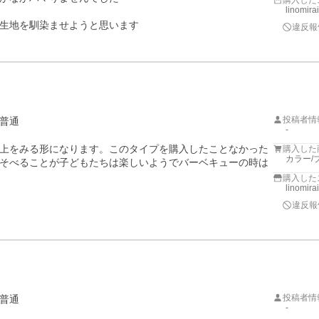
購入した
linomira
違反報
投稿者情
普通
-
上をみる形になります。このタイプを購入したことなかった
購入した
カラー/
そべることが子どもたちは楽しいようでバーベキューの時は
購入した
linomira
違反報
投稿者情
普通
-