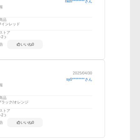
nkm********
さん
報
商品
ワインレッド
ストア
i-2
告
いいね
0
2025/04/30
sy0********
さん
報
商品
ブラック/オレンジ
ストア
i-2
告
いいね
0