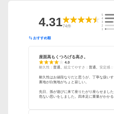
5
4.31
4
3
74
件
2
1
おすすめ順
座面高もくつろげる高さ。
4.0
耐久性
：
普通
組立てやすさ
：
普通
安定感
：
耐久性はお値段なりだと思うが、丁寧な扱いすれ
裏地が白無地がちょと寂しい。　

先日、孫が遊びに来て座りたがり座らせました
危ない思いをしました。四本足に重量がかかる