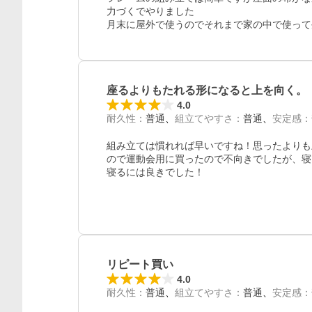
力づくでやりました

レビュー
座るよりもたれる形になると上を向く。
4.0
耐久性
：
普通
組立てやすさ
：
普通
安定感
：
組み立ては慣れれば早いですね！思ったよりも
ので運動会用に買ったので不向きでしたが、寝
寝るには良きでした！
リピート買い
4.0
耐久性
：
普通
組立てやすさ
：
普通
安定感
：