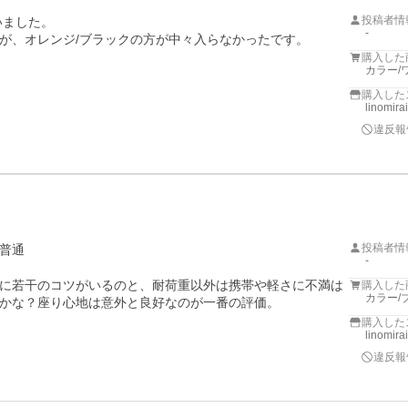
投稿者情
ました。

-
が、オレンジ/ブラックの方が中々入らなかったです。

購入した
カラー/
購入した
linomira
違反報
投稿者情
普通
-
に若干のコツがいるのと、耐荷重以外は携帯や軽さに不満は
購入した
カラー/
かな？座り心地は意外と良好なのが一番の評価。
購入した
linomira
違反報