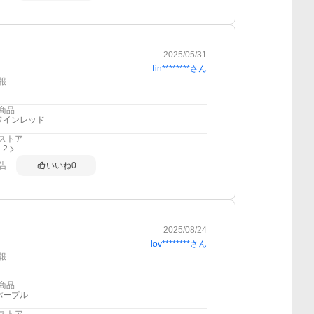
2025/05/31
lin********
さん
報
商品
ワインレッド
ストア
i-2
告
いいね
0
2025/08/24
lov********
さん
報
商品
パープル