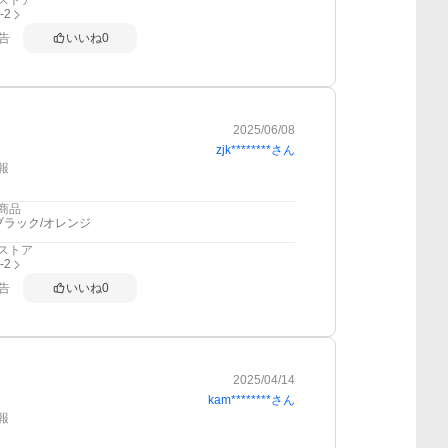
ストア
i-2
告
いいね
0
2025/06/08
zjk********
さん
報
商品
ブラック/オレンジ
ストア
i-2
告
いいね
0
2025/04/14
kam********
さん
報